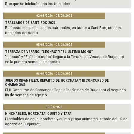
Roc que se iniciarán con los traslados
02/08/2026 - 08/08/2026
TRASLADOS DE SANT ROC 2026
Burjassot inicia sus fiestas patronales, en honor a Sant Roc, con los
traslados del santo
05/08/2026 - 09/08/2026
TERRAZA DE VERANO. "LEONAS" Y "EL ÚLTIMO MONO"
“Leonas” y “El último mono” llegan a la Terraza de Verano de Burjassot
en la primera semana de agosto
08/08/2026 - 09/08/2026
JUEGOS INFANTILES, REPARTO DE HORCHATA Y III CONCURSO DE
CHARANGAS
El III Concurso de Charangas llega a las fiestas de Burjassot el segundo
fin de semana de agosto
10/08/2026
HINCHABLES, HORCHATA, QUINTO Y TAPA
Hinchables de agua, horchata y quinto y tapa animarán la tarde del 10 de
agosto en Burjassot