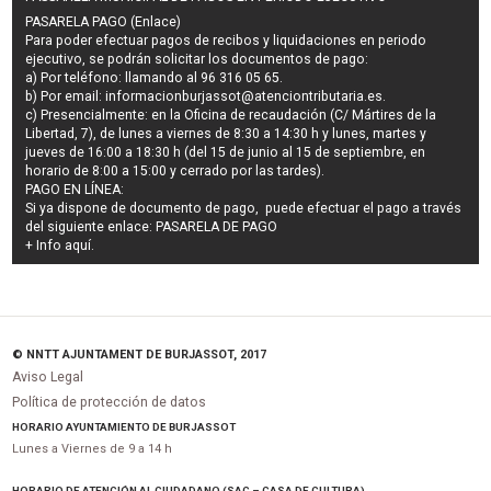
PASARELA PAGO (Enlace)
Para poder efectuar pagos de
recibos y liquidaciones en periodo
ejecutivo
, se podrán
solicitar los documentos de pago
:
a) Por teléfono: llamando al 96 316 05 65.
b) Por email:
informacionburjassot@atenciontributaria.es
.
c) Presencialmente: en la Oficina de recaudación (C/ Mártires de la
Libertad, 7), de lunes a viernes de 8:30 a 14:30 h y lunes, martes y
jueves de 16:00 a 18:30 h (del 15 de junio al 15 de septiembre, en
horario de 8:00 a 15:00 y cerrado por las tardes).
PAGO EN LÍNEA:
Si ya dispone de documento de pago, puede efectuar el pago a través
del siguiente enlace:
PASARELA DE PAGO
+ Info
aquí
.
© NNTT AJUNTAMENT DE BURJASSOT, 2017
Aviso Legal
Política de protección de datos
HORARIO AYUNTAMIENTO DE BURJASSOT
Lunes a Viernes de 9 a 14 h
HORARIO DE ATENCIÓN AL CIUDADANO (SAC – CASA DE CULTURA)