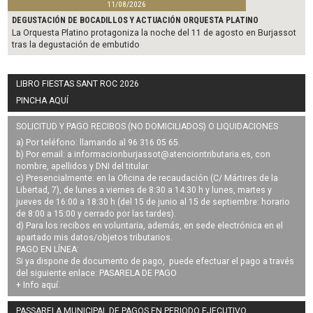
11/08/2026
DEGUSTACIÓN DE BOCADILLOS Y ACTUACIÓN ORQUESTA PLATINO
La Orquesta Platino protagoniza la noche del 11 de agosto en Burjassot
tras la degustación de embutido
LIBRO FIESTAS SANT ROC 2026
PINCHA AQUÍ
SOLICITUD Y PAGO RECIBOS (NO DOMICILIADOS) O LIQUIDACIONES
a) Por teléfono: llamando al 96 316 05 65.
b) Por email: a
informacionburjassot@atenciontributaria.es
, con
nombre, apellidos y DNI del titular.
c) Presencialmente: en la Oficina de recaudación (C/ Mártires de la
Libertad, 7), de lunes a viernes de 8:30 a 14:30 h y lunes, martes y
jueves de 16:00 a 18:30 h (del 15 de junio al 15 de septiembre: horario
de 8:00 a 15:00 y cerrado por las tardes).
d) Para los recibos en voluntaria, además, en sede electrónica en el
apartado mis datos/objetos tributarios.
PAGO EN LÍNEA:
Si ya dispone de documento de pago, puede efectuar el pago a través
del siguiente enlace:
PASARELA DE PAGO
+ Info
aquí
.
PASSARELA MUNICIPAL DE PAGOS EN PERIODO EJECUTIVO