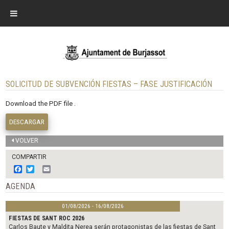
SOLICITUD DE SUBVENCIÓN FIESTAS – FASE JUSTIFICACIÓN
Download the PDF file .
DESCARGAR
VOLVER
COMPARTIR
F
T
E
a
w
m
c
i
a
AGENDA
e
t
i
b
t
l
01/08/2026 - 16/08/2026
o
e
o
r
FIESTAS DE SANT ROC 2026
k
Carlos Baute y Maldita Nerea serán protagonistas de las fiestas de Sant