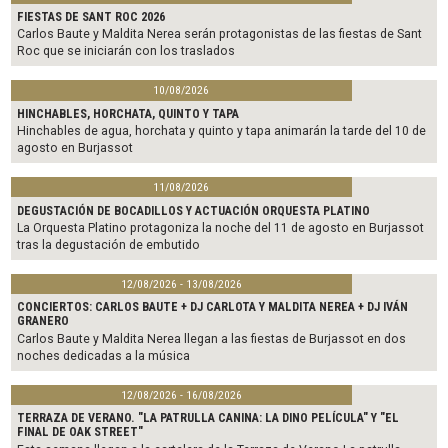
o
e
o
r
FIESTAS DE SANT ROC 2026
k
Carlos Baute y Maldita Nerea serán protagonistas de las fiestas de Sant
Roc que se iniciarán con los traslados
10/08/2026
HINCHABLES, HORCHATA, QUINTO Y TAPA
Hinchables de agua, horchata y quinto y tapa animarán la tarde del 10 de
agosto en Burjassot
11/08/2026
DEGUSTACIÓN DE BOCADILLOS Y ACTUACIÓN ORQUESTA PLATINO
La Orquesta Platino protagoniza la noche del 11 de agosto en Burjassot
tras la degustación de embutido
12/08/2026 - 13/08/2026
CONCIERTOS: CARLOS BAUTE + DJ CARLOTA Y MALDITA NEREA + DJ IVÁN
GRANERO
Carlos Baute y Maldita Nerea llegan a las fiestas de Burjassot en dos
noches dedicadas a la música
12/08/2026 - 16/08/2026
TERRAZA DE VERANO. "LA PATRULLA CANINA: LA DINO PELÍCULA" Y "EL
FINAL DE OAK STREET"