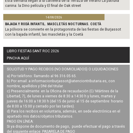
Esta semana llegan a la cartelera de la Terraza de Verano La patrulla
canina: la Dino película y El final de Oak street
14/08/2026
BAJADA Y RODÀ INFANTIL. MASCLETÁS NOCTURNAS. COETÀ
La pólvora se convierte en la protagonista de las fiestas de Burjassot
con la bajada infantil, las mascletás y la Coetà
LIBRO FIESTAS SANT ROC 2026
PINCHA AQUÍ
SOLICITUD Y PAGO RECIBOS (NO DOMICILIADOS) O LIQUIDACIONES
a) Por teléfono: llamando al 96 316 05 65.
b) Por email: a
informacionburjassot@atenciontributaria.es
, con
nombre, apellidos y DNI del titular.
c) Presencialmente: en la Oficina de recaudación (C/ Mártires de la
Libertad, 7), de lunes a viernes de 8:30 a 14:30 h y lunes, martes y
jueves de 16:00 a 18:30 h (del 15 de junio al 15 de septiembre: horario
de 8:00 a 15:00 y cerrado por las tardes).
d) Para los recibos en voluntaria, además, en sede electrónica en el
apartado mis datos/objetos tributarios.
PAGO EN LÍNEA:
Si ya dispone de documento de pago, puede efectuar el pago a través
del siguiente enlace:
PASARELA DE PAGO