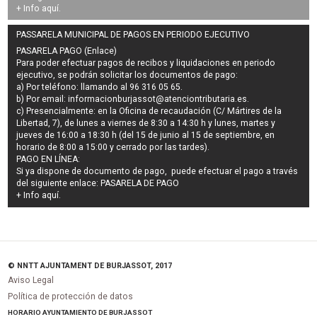
+ Info
aquí
.
PASSARELA MUNICIPAL DE PAGOS EN PERIODO EJECUTIVO
PASARELA PAGO (Enlace)
Para poder efectuar pagos de
recibos y liquidaciones en periodo
ejecutivo
, se podrán
solicitar los documentos de pago
:
a) Por teléfono: llamando al 96 316 05 65.
b) Por email:
informacionburjassot@atenciontributaria.es
.
c) Presencialmente: en la Oficina de recaudación (C/ Mártires de la
Libertad, 7), de lunes a viernes de 8:30 a 14:30 h y lunes, martes y
jueves de 16:00 a 18:30 h (del 15 de junio al 15 de septiembre, en
horario de 8:00 a 15:00 y cerrado por las tardes).
PAGO EN LÍNEA:
Si ya dispone de documento de pago, puede efectuar el pago a través
del siguiente enlace:
PASARELA DE PAGO
+ Info
aquí
.
© NNTT AJUNTAMENT DE BURJASSOT, 2017
Aviso Legal
Política de protección de datos
HORARIO AYUNTAMIENTO DE BURJASSOT