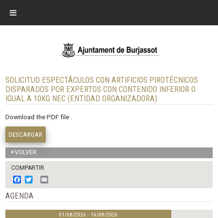
SOLICITUD ESPECTÁCULOS CON ARTIFICIOS PIROTÉCNICOS
DISPARADOS POR EXPERTOS CON CONTENIDO INFERIOR O
IGUAL A 10KG NEC (ENTIDAD ORGANIZADORA)
Download the PDF file .
DESCARGAR
VOLVER
COMPARTIR
F
T
E
a
w
m
c
i
a
AGENDA
e
t
i
b
t
l
01/08/2026 - 16/08/2026