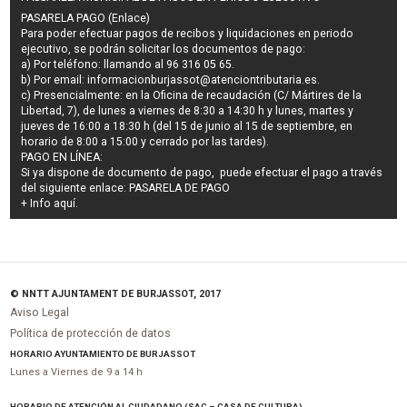
PASARELA PAGO (Enlace)
Para poder efectuar pagos de
recibos y liquidaciones en periodo
ejecutivo
, se podrán
solicitar los documentos de pago
:
a) Por teléfono: llamando al 96 316 05 65.
b) Por email:
informacionburjassot@atenciontributaria.es
.
c) Presencialmente: en la Oficina de recaudación (C/ Mártires de la
Libertad, 7), de lunes a viernes de 8:30 a 14:30 h y lunes, martes y
jueves de 16:00 a 18:30 h (del 15 de junio al 15 de septiembre, en
horario de 8:00 a 15:00 y cerrado por las tardes).
PAGO EN LÍNEA:
Si ya dispone de documento de pago, puede efectuar el pago a través
del siguiente enlace:
PASARELA DE PAGO
+ Info
aquí
.
© NNTT AJUNTAMENT DE BURJASSOT, 2017
Aviso Legal
Política de protección de datos
HORARIO AYUNTAMIENTO DE BURJASSOT
Lunes a Viernes de 9 a 14 h
HORARIO DE ATENCIÓN AL CIUDADANO (SAC – CASA DE CULTURA)