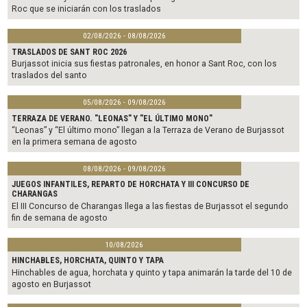
Roc que se iniciarán con los traslados
02/08/2026 - 08/08/2026
TRASLADOS DE SANT ROC 2026
Burjassot inicia sus fiestas patronales, en honor a Sant Roc, con los
traslados del santo
05/08/2026 - 09/08/2026
TERRAZA DE VERANO. "LEONAS" Y "EL ÚLTIMO MONO"
“Leonas” y “El último mono” llegan a la Terraza de Verano de Burjassot
en la primera semana de agosto
08/08/2026 - 09/08/2026
JUEGOS INFANTILES, REPARTO DE HORCHATA Y III CONCURSO DE
CHARANGAS
El III Concurso de Charangas llega a las fiestas de Burjassot el segundo
fin de semana de agosto
10/08/2026
HINCHABLES, HORCHATA, QUINTO Y TAPA
Hinchables de agua, horchata y quinto y tapa animarán la tarde del 10 de
agosto en Burjassot