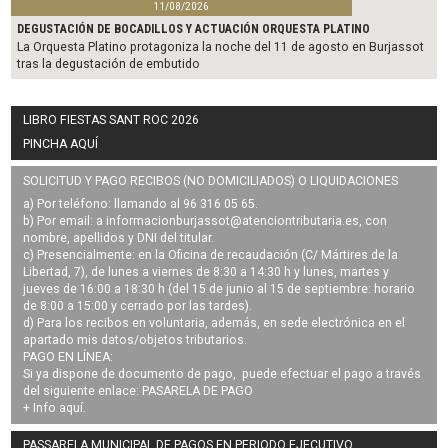
11/08/2026
DEGUSTACIÓN DE BOCADILLOS Y ACTUACIÓN ORQUESTA PLATINO
La Orquesta Platino protagoniza la noche del 11 de agosto en Burjassot
tras la degustación de embutido
LIBRO FIESTAS SANT ROC 2026
PINCHA AQUÍ
SOLICITUD Y PAGO RECIBOS (NO DOMICILIADOS) O LIQUIDACIONES
a) Por teléfono: llamando al 96 316 05 65.
b) Por email: a
informacionburjassot@atenciontributaria.es
, con
nombre, apellidos y DNI del titular.
c) Presencialmente: en la Oficina de recaudación (C/ Mártires de la
Libertad, 7), de lunes a viernes de 8:30 a 14:30 h y lunes, martes y
jueves de 16:00 a 18:30 h (del 15 de junio al 15 de septiembre: horario
de 8:00 a 15:00 y cerrado por las tardes).
d) Para los recibos en voluntaria, además, en sede electrónica en el
apartado mis datos/objetos tributarios.
PAGO EN LÍNEA:
Si ya dispone de documento de pago, puede efectuar el pago a través
del siguiente enlace:
PASARELA DE PAGO
+ Info
aquí
.
PASSARELA MUNICIPAL DE PAGOS EN PERIODO EJECUTIVO