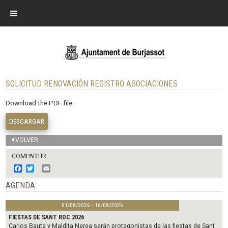
SOLICITUD RENOVACIÓN REGISTRO ASOCIACIONES
Download the PDF file .
DESCARGAR
VOLVER
COMPARTIR
F
T
E
a
w
m
c
i
a
AGENDA
e
t
i
b
t
l
01/08/2026 - 16/08/2026
o
e
o
r
FIESTAS DE SANT ROC 2026
k
Carlos Baute y Maldita Nerea serán protagonistas de las fiestas de Sant