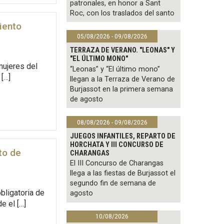
patronales, en honor a Sant
Roc, con los traslados del santo
iento
05/08/2026 - 09/08/2026
TERRAZA DE VERANO. "LEONAS" Y
"EL ÚLTIMO MONO"
mujeres del
“Leonas” y “El último mono”
[…]
llegan a la Terraza de Verano de
Burjassot en la primera semana
de agosto
08/08/2026 - 09/08/2026
JUEGOS INFANTILES, REPARTO DE
HORCHATA Y III CONCURSO DE
to de
CHARANGAS
El III Concurso de Charangas
llega a las fiestas de Burjassot el
segundo fin de semana de
bligatoria de
agosto
e el […]
10/08/2026