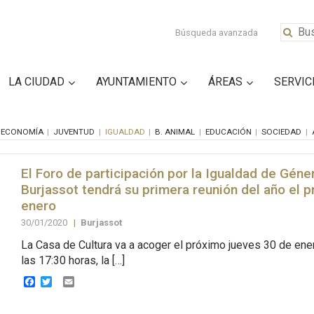
Búsqueda avanzada
LA CIUDAD
AYUNTAMIENTO
ÁREAS
SERVIC
ECONOMÍA
JUVENTUD
IGUALDAD
B. ANIMAL
EDUCACIÓN
SOCIEDAD
El Foro de participación por la Igualdad de Géne
Burjassot tendrá su primera reunión del año el 
enero
30/01/2020
|
Burjassot
La Casa de Cultura va a acoger el próximo jueves 30 de enero
las 17:30 horas, la […]
Facebook
Twitter
Email