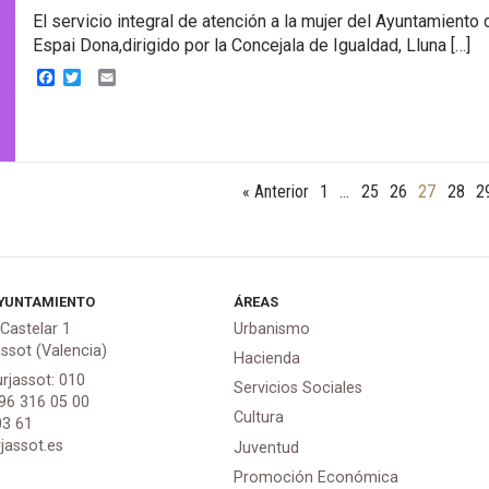
El servicio integral de atención a la mujer del Ayuntamiento 
Espai Dona,dirigido por la Concejala de Igualdad, Lluna […]
Facebook
Twitter
Email
« Anterior
1
…
25
26
27
28
2
YUNTAMIENTO
ÁREAS
 Castelar 1
Urbanismo
assot (Valencia)
Hacienda
urjassot: 010
Servicios Sociales
 96 316 05 00
Cultura
03 61
jassot.es
Juventud
Promoción Económica