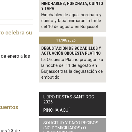
HINCHABLES, HORCHATA, QUINTO
Y TAPA
Hinchables de agua, horchata y
quinto y tapa animarán la tarde
del 10 de agosto en Burjassot
ro celebra su
11/08/2026
DEGUSTACIÓN DE BOCADILLOS Y
ACTUACIÓN ORQUESTA PLATINO
 de enero a las
La Orquesta Platino protagoniza
la noche del 11 de agosto en
Burjassot tras la degustación de
embutido
LIBRO FIESTAS SANT ROC
2026
 cuentos
PINCHA AQUÍ
SOLICITUD Y PAGO RECIBOS
(NO DOMICILIADOS) O
rnes 23 de