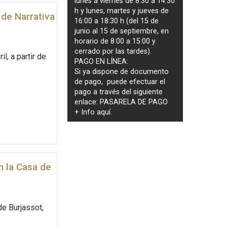
lunes a viernes de 8:30 a 14:30
h y lunes, martes y jueves de
 de Narrativa
16:00 a 18:30 h (del 15 de
junio al 15 de septiembre, en
horario de 8:00 a 15:00 y
cerrado por las tardes).
l, a partir de
PAGO EN LÍNEA:
Si ya dispone de documento
de pago, puede efectuar el
pago a través del siguiente
enlace:
PASARELA DE PAGO
+ Info
aquí
.
en la Casa de
de Burjassot,