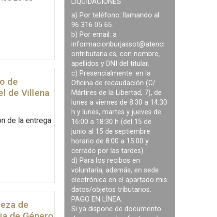
LIQUIDACIONES
a) Por teléfono: llamando al
96 316 05 65.
b) Por email: a
informacionburjassot@atenci
ontributaria.es
, con nombre,
apellidos y DNI del titular.
c) Presencialmente: en la
so de
Oficina de recaudación (C/
l de Villena
Mártires de la Libertad, 7), de
lunes a viernes de 8:30 a 14:30
h y lunes, martes y jueves de
n de la entrega
16:00 a 18:30 h (del 15 de
junio al 15 de septiembre:
horario de 8:00 a 15:00 y
cerrado por las tardes).
d) Para los recibos en
voluntaria, además, en sede
electrónica en el apartado mis
datos/objetos tributarios.
PAGO EN LÍNEA:
pieza de
Si ya dispone de documento
cia de Género