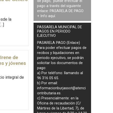
de pago, puede efectuar el
pago a través del siguiente
enlace:
PASARELA DE PAGO
+ Info
aquí
.
esde la
[…]
PASSARELA MUNICIPAL DE
PAGOS EN PERIODO
EJECUTIVO
PASARELA PAGO (Enlace)
Para poder efectuar pagos de
recibos y liquidaciones en
 Irene de
periodo ejecutivo
, se podrán
es y jóvenes
solicitar los documentos de
pago
:
a) Por teléfono: llamando al
io integral de
96 316 05 65.
b) Por email:
informacionburjassot@atenci
ontributaria.es
.
c) Presencialmente: en la
Oficina de recaudación (C/
Mártires de la Libertad, 7), de