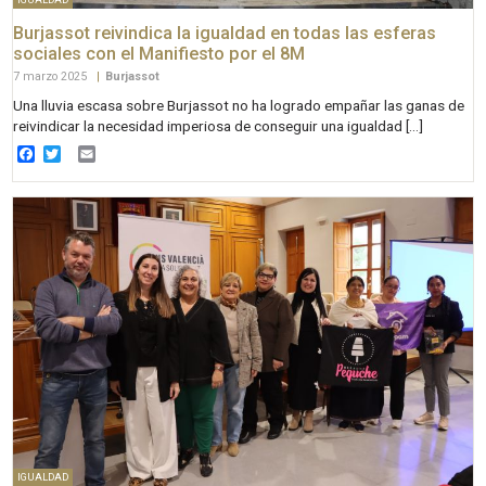
Burjassot reivindica la igualdad en todas las esferas
sociales con el Manifiesto por el 8M
7 marzo 2025
|
Burjassot
Una lluvia escasa sobre Burjassot no ha logrado empañar las ganas de
reivindicar la necesidad imperiosa de conseguir una igualdad […]
Facebook
Twitter
Email
IGUALDAD