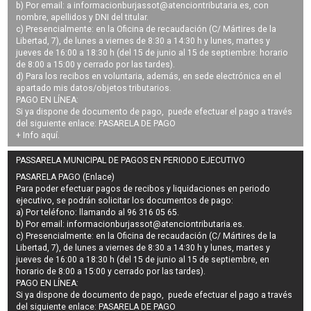
b) Por email: a
informacionburjassot@atenciontributaria.es
, con
nombre, apellidos y DNI del titular.
c) Presencialmente: en la Oficina de recaudación (C/ Mártires de la
Libertad, 7), de lunes a viernes de 8:30 a 14:30 h y lunes, martes y
jueves de 16:00 a 18:30 h (del 15 de junio al 15 de septiembre: horario
de 8:00 a 15:00 y cerrado por las tardes).
d) Para los recibos en voluntaria, además, en sede electrónica en el
apartado mis datos/objetos tributarios.
PAGO EN LÍNEA:
Si ya dispone de documento de pago, puede efectuar el pago a través
del siguiente enlace:
PASARELA DE PAGO
+ Info
aquí
.
PASSARELA MUNICIPAL DE PAGOS EN PERIODO EJECUTIVO
PASARELA PAGO (Enlace)
Para poder efectuar pagos de
recibos y liquidaciones en periodo
ejecutivo
, se podrán
solicitar los documentos de pago
:
a) Por teléfono: llamando al 96 316 05 65.
b) Por email:
informacionburjassot@atenciontributaria.es
.
c) Presencialmente: en la Oficina de recaudación (C/ Mártires de la
Libertad, 7), de lunes a viernes de 8:30 a 14:30 h y lunes, martes y
jueves de 16:00 a 18:30 h (del 15 de junio al 15 de septiembre, en
horario de 8:00 a 15:00 y cerrado por las tardes).
PAGO EN LÍNEA:
Si ya dispone de documento de pago, puede efectuar el pago a través
del siguiente enlace:
PASARELA DE PAGO