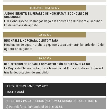
08/08/2026 - 09/08/2026
JUEGOS INFANTILES, REPARTO DE HORCHATA Y III CONCURSO DE
CHARANGAS
El III Concurso de Charangas llega a las fiestas de Burjassot el segundo
fin de semana de agosto
10/08/2026
HINCHABLES, HORCHATA, QUINTO Y TAPA
Hinchables de agua, horchata y quinto y tapa animarán la tarde del 10 de
agosto en Burjassot
11/08/2026
DEGUSTACIÓN DE BOCADILLOS Y ACTUACIÓN ORQUESTA PLATINO
La Orquesta Platino protagoniza la noche del 11 de agosto en Burjassot
tras la degustación de embutido
LIBRO FIESTAS SANT ROC 2026
PINCHA AQUÍ
SOLICITUD Y PAGO RECIBOS (NO DOMICILIADOS) O LIQUIDACIONES
a) Por teléfono: llamando al 96 316 05 65.