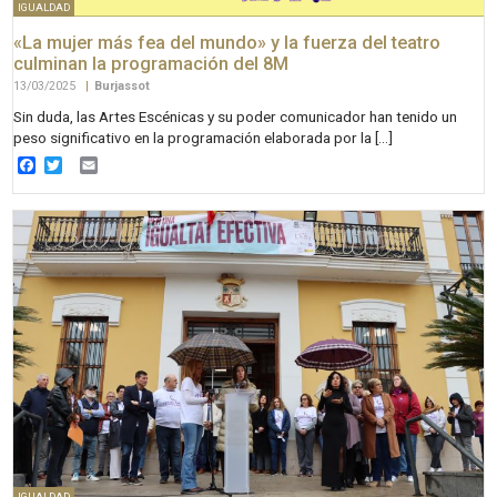
IGUALDAD
«La mujer más fea del mundo» y la fuerza del teatro
culminan la programación del 8M
13/03/2025
|
Burjassot
Sin duda, las Artes Escénicas y su poder comunicador han tenido un
peso significativo en la programación elaborada por la […]
Facebook
Twitter
Email
IGUALDAD