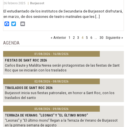
26 febrero 2025
|
Burjassot
El estudiantado de los institutos de Secundaria de Burjassot disfrutará,
en marzo, de dos sesiones de teatro matinales que les […]
Facebook
Twitter
Email
« Anterior
1
2
3
4
5
6
…
30
Siguiente »
AGENDA
01/08/2026 - 16/08/2026
FIESTAS DE SANT ROC 2026
Carlos Baute y Maldita Nerea serán protagonistas de las fiestas de Sant
Roc que se iniciarán con los traslados
02/08/2026 - 08/08/2026
TRASLADOS DE SANT ROC 2026
Burjassot inicia sus fiestas patronales, en honor a Sant Roc, con los
traslados del santo
05/08/2026 - 09/08/2026
TERRAZA DE VERANO. "LEONAS" Y "EL ÚLTIMO MONO"
“Leonas” y “El último mono” llegan a la Terraza de Verano de Burjassot
en la primera semana de agosto