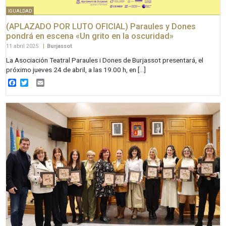
IGUALDAD
(APLAZADO POR LUTO OFICIAL) Paraules y Dones
pondrá en escena «Un grito en la oscuridad»
11 abril 2025
|
Burjassot
La Asociación Teatral Paraules i Dones de Burjassot presentará, el
próximo jueves 24 de abril, a las 19.00 h, en […]
Facebook
Twitter
Email