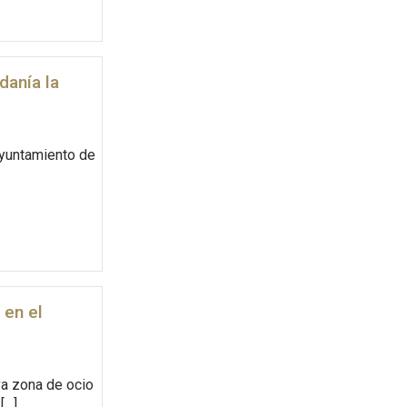
danía la
Ayuntamiento de
 en el
va zona de ocio
[…]