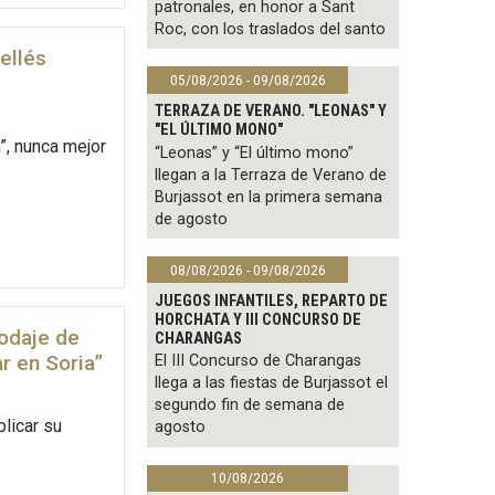
patronales, en honor a Sant
Roc, con los traslados del santo
ellés
05/08/2026 - 09/08/2026
TERRAZA DE VERANO. "LEONAS" Y
"EL ÚLTIMO MONO"
”, nunca mejor
“Leonas” y “El último mono”
llegan a la Terraza de Verano de
Burjassot en la primera semana
de agosto
08/08/2026 - 09/08/2026
JUEGOS INFANTILES, REPARTO DE
HORCHATA Y III CONCURSO DE
rodaje de
CHARANGAS
r en Soria”
El III Concurso de Charangas
llega a las fiestas de Burjassot el
segundo fin de semana de
blicar su
agosto
10/08/2026