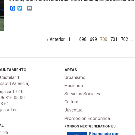
Facebook
Twitter
Email
« Anterior
1
…
698
699
700
701
702
…
YUNTAMIENTO
ÁREAS
 Castelar 1
Urbanismo
assot (Valencia)
Hacienda
urjassot: 010
Servicios Sociales
 96 316 05 00
Cultura
03 61
jassot.es
Juventud
Promoción Económica
AL
FONDOS NEXTGENERATION EU
21 25