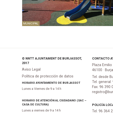
MUNICIPAL
© NNTT AJUNTAMENT DE BURJASSOT,
CONTACTO A
2017
Plaza Emilio
Aviso Legal
46100 · Burj
Política de protección de datos
Tel. desde B
Tel. general:
HORARIO AYUNTAMIENTO DE BURJASSOT
Fax. 96 390 
Lunes a Viernes de 9 a 14 h
registro@bur
HORARIO DE ATENCIÓN AL CIUDADANO (SAC –
CASA DE CULTURA)
POLICÍA LOC
Lunes a viernes de 9 a 14 h
Tel. 96 364 