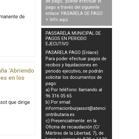
de pago, puede efectuar el
pago a través del siguiente
enlace:
PASARELA DE PAGO
ermanente de
+ Info
aquí
.
PASSARELA MUNICIPAL DE
PAGOS EN PERIODO
EJECUTIVO
PASARELA PAGO (Enlace)
Para poder efectuar pagos de
recibos y liquidaciones en
aña ‘Abriendo
periodo ejecutivo
, se podrán
es en los
solicitar los documentos de
pago
:
a) Por teléfono: llamando al
96 316 05 65.
sot que dirige
b) Por email:
informacionburjassot@atenci
ontributaria.es
.
c) Presencialmente: en la
Oficina de recaudación (C/
Mártires de la Libertad, 7), de