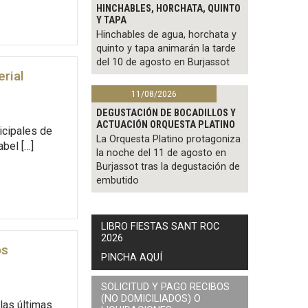
HINCHABLES, HORCHATA, QUINTO
Y TAPA
Hinchables de agua, horchata y
quinto y tapa animarán la tarde
del 10 de agosto en Burjassot
erial
11/08/2026
DEGUSTACIÓN DE BOCADILLOS Y
ACTUACIÓN ORQUESTA PLATINO
icipales de
La Orquesta Platino protagoniza
abel […]
la noche del 11 de agosto en
Burjassot tras la degustación de
embutido
LIBRO FIESTAS SANT ROC
2026
os
PINCHA AQUÍ
SOLICITUD Y PAGO RECIBOS
(NO DOMICILIADOS) O
las últimas