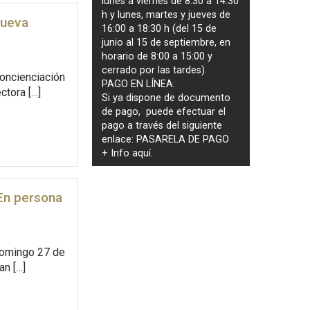
lunes a viernes de 8:30 a 14:30
h y lunes, martes y jueves de
nueva
16:00 a 18:30 h (del 15 de
junio al 15 de septiembre, en
horario de 8:00 a 15:00 y
cerrado por las tardes).
concienciación
PAGO EN LÍNEA:
ctora […]
Si ya dispone de documento
de pago, puede efectuar el
pago a través del siguiente
enlace:
PASARELA DE PAGO
+ Info
aquí
.
“En persona
 domingo 27 de
an […]