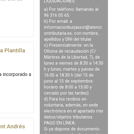
LIQUIDACIONES
a) Por teléfono: llamando al
96 316 05 65.
b) Por email: a
informacionburjassot@atenci
ontributaria.es
, con nombre,
apellidos y DNI del titular.
c) Presencialmente: en la
 Plantilla
Oficina de recaudación (C/
Mártires de la Libertad, 7), de
lunes a viernes de 8:30 a 14:30
h y lunes, martes y jueves de
a incorporado a
16:00 a 18:30 h (del 15 de
junio al 15 de septiembre:
horario de 8:00 a 15:00 y
cerrado por las tardes).
d) Para los recibos en
voluntaria, además, en sede
electrónica en el apartado mis
datos/objetos tributarios.
PAGO EN LÍNEA:
ent Andrés
Si ya dispone de documento