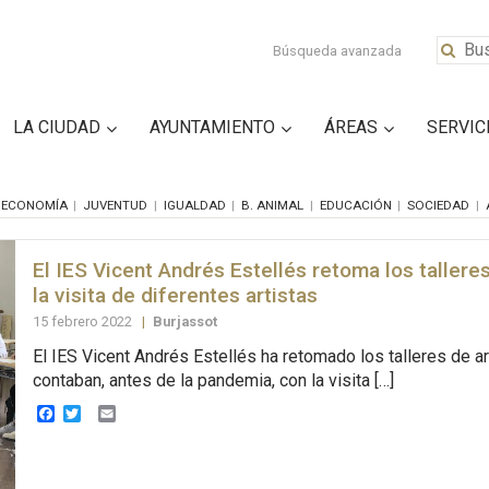
Búsqueda avanzada
LA CIUDAD
AYUNTAMIENTO
ÁREAS
SERVIC
ECONOMÍA
JUVENTUD
IGUALDAD
B. ANIMAL
EDUCACIÓN
SOCIEDAD
El IES Vicent Andrés Estellés retoma los tallere
la visita de diferentes artistas
15 febrero 2022
|
Burjassot
El IES Vicent Andrés Estellés ha retomado los talleres de a
contaban, antes de la pandemia, con la visita […]
Facebook
Twitter
Email