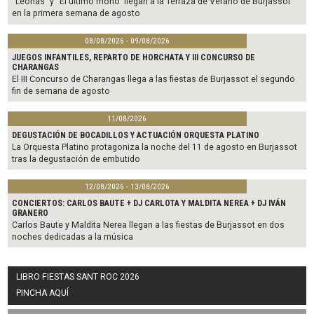
“Leonas” y “El último mono” llegan a la Terraza de Verano de Burjassot
en la primera semana de agosto
08/08/2026 - 09/08/2026
JUEGOS INFANTILES, REPARTO DE HORCHATA Y III CONCURSO DE
CHARANGAS
El III Concurso de Charangas llega a las fiestas de Burjassot el segundo
fin de semana de agosto
11/08/2026
DEGUSTACIÓN DE BOCADILLOS Y ACTUACIÓN ORQUESTA PLATINO
La Orquesta Platino protagoniza la noche del 11 de agosto en Burjassot
tras la degustación de embutido
12/08/2026 - 13/08/2026
CONCIERTOS: CARLOS BAUTE + DJ CARLOTA Y MALDITA NEREA + DJ IVÁN
GRANERO
Carlos Baute y Maldita Nerea llegan a las fiestas de Burjassot en dos
noches dedicadas a la música
LIBRO FIESTAS SANT ROC 2026
PINCHA AQUÍ