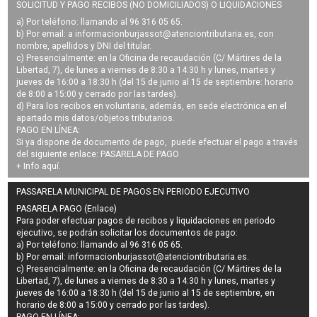
SOLICITUD Y PAGO RECIBOS (NO DOMICILIADOS) O LIQUIDACIONES
a) Por teléfono: llamando al 96 316 05 65.
b) Por email: a
informacionburjassot@atenciontributaria.es
, con
nombre, apellidos y DNI del titular.
c) Presencialmente: en la Oficina de recaudación (C/ Mártires de la
Libertad, 7), de lunes a viernes de 8:30 a 14:30 h y lunes, martes y
jueves de 16:00 a 18:30 h (del 15 de junio al 15 de septiembre: horario
de 8:00 a 15:00 y cerrado por las tardes).
d) Para los recibos en voluntaria, además, en sede electrónica en el
apartado mis datos/objetos tributarios.
PAGO EN LÍNEA:
Si ya dispone de documento de pago, puede efectuar el pago a través
del siguiente enlace:
PASARELA DE PAGO
+ Info
aquí
.
PASSARELA MUNICIPAL DE PAGOS EN PERIODO EJECUTIVO
PASARELA PAGO (Enlace)
Para poder efectuar pagos de
recibos y liquidaciones en periodo
ejecutivo
, se podrán
solicitar los documentos de pago
:
a) Por teléfono: llamando al 96 316 05 65.
b) Por email:
informacionburjassot@atenciontributaria.es
.
c) Presencialmente: en la Oficina de recaudación (C/ Mártires de la
Libertad, 7), de lunes a viernes de 8:30 a 14:30 h y lunes, martes y
jueves de 16:00 a 18:30 h (del 15 de junio al 15 de septiembre, en
horario de 8:00 a 15:00 y cerrado por las tardes).
PAGO EN LÍNEA: