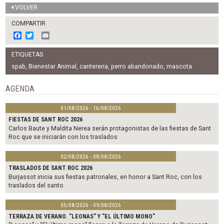
VOLVER
COMPARTIR
F
T
E
a
w
m
c
i
a
ETIQUETAS
e
t
i
b
t
l
spab
,
Bienestar Animal
,
cantereria
,
perro abandonado
,
mascota
o
e
o
r
AGENDA
k
01/08/2026 - 16/08/2026
FIESTAS DE SANT ROC 2026
Carlos Baute y Maldita Nerea serán protagonistas de las fiestas de Sant
Roc que se iniciarán con los traslados
02/08/2026 - 08/08/2026
TRASLADOS DE SANT ROC 2026
Burjassot inicia sus fiestas patronales, en honor a Sant Roc, con los
traslados del santo
05/08/2026 - 09/08/2026
TERRAZA DE VERANO. "LEONAS" Y "EL ÚLTIMO MONO"