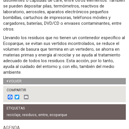
disolventes o cápsulas de café, entre otros elementos. También
se pueden depositar pilas, termómetros, reactivos de
laboratorio, aerosoles, aparatos electrónicos pequeños
bombillas, cartuchos de impresoras, teléfonos móviles y
cargadores, baterías, DVD/CD o envases contaminantes, entre
otros.
Llevando los residuos que no tienen un contenedor específico al
Ecoparque, se evitan sus vertidos incontrolados, se reduce el
volumen de basura que termina en un vertedero, se ahorra en
materias primas y energía al reciclar y se ayuda al tratamiento
adecuado de todos los residuos. Esta acción, por lo tanto,
ayuda al cuidado del entorno y, con ello, también del medio
ambiente.
VOLVER
COMPARTIR
F
T
E
a
w
m
c
i
a
ETIQUETAS
e
t
i
b
t
l
reciclaje
,
residuos
,
emtre
,
ecoparque
o
e
o
r
AGENDA