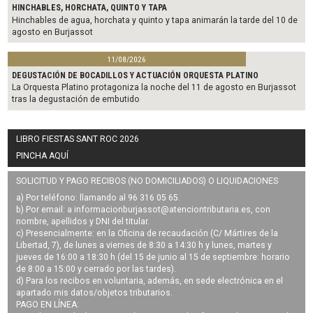
HINCHABLES, HORCHATA, QUINTO Y TAPA
Hinchables de agua, horchata y quinto y tapa animarán la tarde del 10 de
agosto en Burjassot
11/08/2026
DEGUSTACIÓN DE BOCADILLOS Y ACTUACIÓN ORQUESTA PLATINO
La Orquesta Platino protagoniza la noche del 11 de agosto en Burjassot
tras la degustación de embutido
LIBRO FIESTAS SANT ROC 2026
PINCHA AQUÍ
SOLICITUD Y PAGO RECIBOS (NO DOMICILIADOS) O LIQUIDACIONES
a) Por teléfono: llamando al 96 316 05 65.
b) Por email: a
informacionburjassot@atenciontributaria.es
, con
nombre, apellidos y DNI del titular.
c) Presencialmente: en la Oficina de recaudación (C/ Mártires de la
Libertad, 7), de lunes a viernes de 8:30 a 14:30 h y lunes, martes y
jueves de 16:00 a 18:30 h (del 15 de junio al 15 de septiembre: horario
de 8:00 a 15:00 y cerrado por las tardes).
d) Para los recibos en voluntaria, además, en sede electrónica en el
apartado mis datos/objetos tributarios.
PAGO EN LÍNEA: