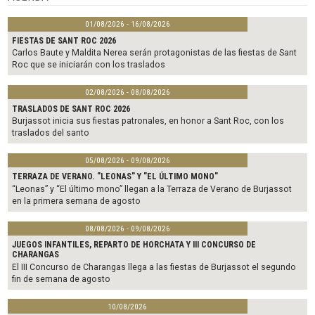
k
01/08/2026 - 16/08/2026
FIESTAS DE SANT ROC 2026
Carlos Baute y Maldita Nerea serán protagonistas de las fiestas de Sant
Roc que se iniciarán con los traslados
02/08/2026 - 08/08/2026
TRASLADOS DE SANT ROC 2026
Burjassot inicia sus fiestas patronales, en honor a Sant Roc, con los
traslados del santo
05/08/2026 - 09/08/2026
TERRAZA DE VERANO. "LEONAS" Y "EL ÚLTIMO MONO"
“Leonas” y “El último mono” llegan a la Terraza de Verano de Burjassot
en la primera semana de agosto
08/08/2026 - 09/08/2026
JUEGOS INFANTILES, REPARTO DE HORCHATA Y III CONCURSO DE
CHARANGAS
El III Concurso de Charangas llega a las fiestas de Burjassot el segundo
fin de semana de agosto
10/08/2026