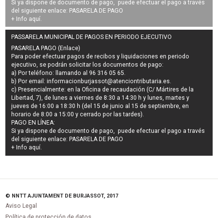
Si ya dispone de documento de pago, puede efectuar el pago a través
del siguiente enlace:
PASARELA DE PAGO
+ Info
aquí
.
PASSARELA MUNICIPAL DE PAGOS EN PERIODO EJECUTIVO
PASARELA PAGO (Enlace)
Para poder efectuar pagos de
recibos y liquidaciones en periodo
ejecutivo
, se podrán
solicitar los documentos de pago
:
a) Por teléfono: llamando al 96 316 05 65.
b) Por email:
informacionburjassot@atenciontributaria.es
.
c) Presencialmente: en la Oficina de recaudación (C/ Mártires de la
Libertad, 7), de lunes a viernes de 8:30 a 14:30 h y lunes, martes y
jueves de 16:00 a 18:30 h (del 15 de junio al 15 de septiembre, en
horario de 8:00 a 15:00 y cerrado por las tardes).
PAGO EN LÍNEA:
Si ya dispone de documento de pago, puede efectuar el pago a través
del siguiente enlace:
PASARELA DE PAGO
+ Info
aquí
.
© NNTT AJUNTAMENT DE BURJASSOT, 2017
Aviso Legal
Política de protección de datos