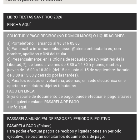
LIBRO FIESTAS SANT ROC 2026
PINCHA AQUÍ
SOLICITUD Y PAGO RECIBOS (NO DOMICILIADOS) O LIQUIDACIONES
a) Por teléfono: llamando al 96 316 05 65.
b) Por email: a
informacionburjassot@atenciontributaria.es
, con
nombre, apellidos y DNI del titular.
c) Presencialmente: en la Oficina de recaudación (C/ Mártires de la
Libertad, 7), de lunes a viernes de 8:30 a 14:30 h y lunes, martes y
jueves de 16:00 a 18:30 h (del 15 de junio al 15 de septiembre: horario
de 8:00 a 15:00 y cerrado por las tardes).
d) Para los recibos en voluntaria, además, en sede electrónica en el
apartado mis datos/objetos tributarios.
PAGO EN LÍNEA:
Si ya dispone de documento de pago, puede efectuar el pago a través
del siguiente enlace:
PASARELA DE PAGO
+ Info
aquí
.
PASSARELA MUNICIPAL DE PAGOS EN PERIODO EJECUTIVO
PASARELA PAGO (Enlace)
Para poder efectuar pagos de
recibos y liquidaciones en periodo
ejecutivo
, se podrán
solicitar los documentos de pago
: