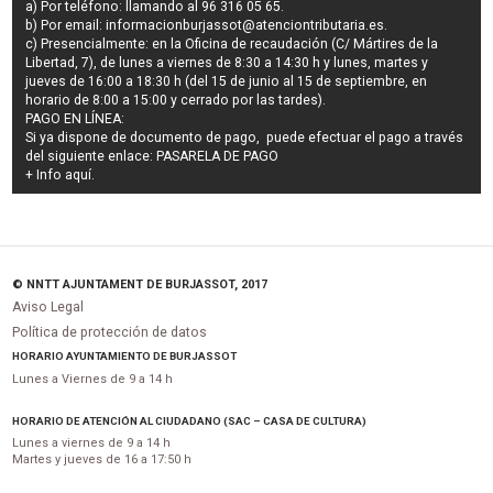
a) Por teléfono: llamando al 96 316 05 65.
b) Por email:
informacionburjassot@atenciontributaria.es
.
c) Presencialmente: en la Oficina de recaudación (C/ Mártires de la
Libertad, 7), de lunes a viernes de 8:30 a 14:30 h y lunes, martes y
jueves de 16:00 a 18:30 h (del 15 de junio al 15 de septiembre, en
horario de 8:00 a 15:00 y cerrado por las tardes).
PAGO EN LÍNEA:
Si ya dispone de documento de pago, puede efectuar el pago a través
del siguiente enlace:
PASARELA DE PAGO
+ Info
aquí
.
© NNTT AJUNTAMENT DE BURJASSOT, 2017
Aviso Legal
Política de protección de datos
HORARIO AYUNTAMIENTO DE BURJASSOT
Lunes a Viernes de 9 a 14 h
HORARIO DE ATENCIÓN AL CIUDADANO (SAC – CASA DE CULTURA)
Lunes a viernes de 9 a 14 h
Martes y jueves de 16 a 17:50 h