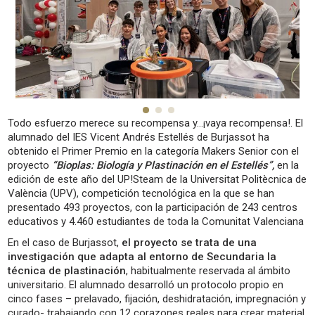
Todo esfuerzo merece su recompensa y…¡vaya recompensa!. El
alumnado del IES Vicent Andrés Estellés de Burjassot ha
obtenido el Primer Premio en la categoría Makers Senior con el
proyecto
“Bioplas: Biología y Plastinación en el Estellés”,
en la
edición de este año del UP!Steam de la Universitat Politècnica de
València (UPV), competición tecnológica en la que se han
presentado 493 proyectos, con la participación de 243 centros
educativos y 4.460 estudiantes de toda la Comunitat Valenciana
En el caso de Burjassot,
el proyecto se trata de una
investigación que adapta al entorno de Secundaria la
técnica de plastinación
, habitualmente reservada al ámbito
universitario. El alumnado desarrolló un protocolo propio en
cinco fases – prelavado, fijación, deshidratación, impregnación y
curado- trabajando con 12 corazones reales para crear material