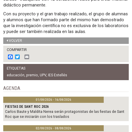
didáctico permanente.
Con su proyecto y el gran trabajo realizado, el grupo de alumnas
y alumnos que han formado parte del mismo han demostrado
que la investigación científica no es exclusiva de los laboratorios
y puede ser también realizada en las aulas.
VOLVER
COMPARTIR
F
T
E
a
w
m
c
i
a
ETIQUETAS
e
t
i
b
t
l
educación
,
premio
,
UPV
,
IES Estellés
o
e
o
r
AGENDA
k
01/08/2026 - 16/08/2026
FIESTAS DE SANT ROC 2026
Carlos Baute y Maldita Nerea serán protagonistas de las fiestas de Sant
Roc que se iniciarán con los traslados
02/08/2026 - 08/08/2026