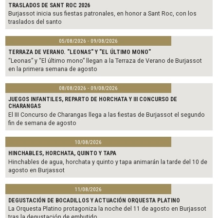
TRASLADOS DE SANT ROC 2026
Burjassot inicia sus fiestas patronales, en honor a Sant Roc, con los
traslados del santo
05/08/2026 - 09/08/2026
TERRAZA DE VERANO. "LEONAS" Y "EL ÚLTIMO MONO"
“Leonas” y “El último mono” llegan a la Terraza de Verano de Burjassot
en la primera semana de agosto
08/08/2026 - 09/08/2026
JUEGOS INFANTILES, REPARTO DE HORCHATA Y III CONCURSO DE
CHARANGAS
El III Concurso de Charangas llega a las fiestas de Burjassot el segundo
fin de semana de agosto
10/08/2026
HINCHABLES, HORCHATA, QUINTO Y TAPA
Hinchables de agua, horchata y quinto y tapa animarán la tarde del 10 de
agosto en Burjassot
11/08/2026
DEGUSTACIÓN DE BOCADILLOS Y ACTUACIÓN ORQUESTA PLATINO
La Orquesta Platino protagoniza la noche del 11 de agosto en Burjassot
tras la degustación de embutido