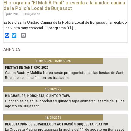
El programa “El Matí À Punt” presenta a la unidad canina
de la Policía Local de Burjassot
9 julio 2019
|
Burjassot
Estos días, la Unidad Canina de la Policía Local de Burjassot ha recibido
una visita muy especial. El programa “El […]
Facebook
Twitter
Email
AGENDA
01/08/2026 - 16/08/2026
FIESTAS DE SANT ROC 2026
Carlos Baute y Maldita Nerea serán protagonistas de las fiestas de Sant
Roc que se iniciarán con los traslados
10/08/2026
HINCHABLES, HORCHATA, QUINTO Y TAPA
Hinchables de agua, horchata y quinto y tapa animarán la tarde del 10 de
agosto en Burjassot
11/08/2026
DEGUSTACIÓN DE BOCADILLOS Y ACTUACIÓN ORQUESTA PLATINO
La Orquesta Platino protagoniza la noche del 11 de agosto en Burjassot