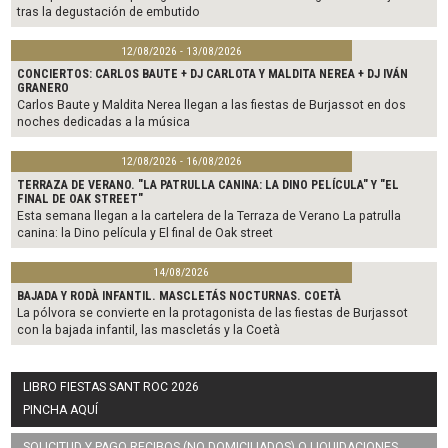
tras la degustación de embutido
12/08/2026 - 13/08/2026
CONCIERTOS: CARLOS BAUTE + DJ CARLOTA Y MALDITA NEREA + DJ IVÁN
GRANERO
Carlos Baute y Maldita Nerea llegan a las fiestas de Burjassot en dos
noches dedicadas a la música
12/08/2026 - 16/08/2026
TERRAZA DE VERANO. "LA PATRULLA CANINA: LA DINO PELÍCULA" Y "EL
FINAL DE OAK STREET"
Esta semana llegan a la cartelera de la Terraza de Verano La patrulla
canina: la Dino película y El final de Oak street
14/08/2026
BAJADA Y RODÀ INFANTIL. MASCLETÁS NOCTURNAS. COETÀ
La pólvora se convierte en la protagonista de las fiestas de Burjassot
con la bajada infantil, las mascletás y la Coetà
LIBRO FIESTAS SANT ROC 2026
PINCHA AQUÍ
SOLICITUD Y PAGO RECIBOS (NO DOMICILIADOS) O LIQUIDACIONES