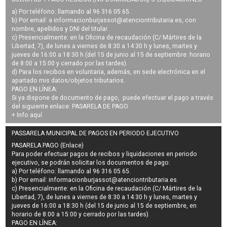
a) Por teléfono: llamando al 96 316 05 65.
b) Por email: a
informacionburjassot@atenciontributaria.es
, con
nombre, apellidos y DNI del titular.
c) Presencialmente: en la Oficina de recaudación (C/ Mártires de la
Libertad, 7), de lunes a viernes de 8:30 a 14:30 h y lunes, martes y
jueves de 16:00 a 18:30 h (del 15 de junio al 15 de septiembre: horario
de 8:00 a 15:00 y cerrado por las tardes).
d) Para los recibos en voluntaria, además, en sede electrónica en el
apartado mis datos/objetos tributarios.
PAGO EN LÍNEA:
Si ya dispone de documento de pago, puede efectuar el pago a través
del siguiente enlace:
PASARELA DE PAGO
+ Info
aquí
.
PASSARELA MUNICIPAL DE PAGOS EN PERIODO EJECUTIVO
PASARELA PAGO (Enlace)
Para poder efectuar pagos de
recibos y liquidaciones en periodo
ejecutivo
, se podrán
solicitar los documentos de pago
:
a) Por teléfono: llamando al 96 316 05 65.
b) Por email:
informacionburjassot@atenciontributaria.es
.
c) Presencialmente: en la Oficina de recaudación (C/ Mártires de la
Libertad, 7), de lunes a viernes de 8:30 a 14:30 h y lunes, martes y
jueves de 16:00 a 18:30 h (del 15 de junio al 15 de septiembre, en
horario de 8:00 a 15:00 y cerrado por las tardes).
PAGO EN LÍNEA: