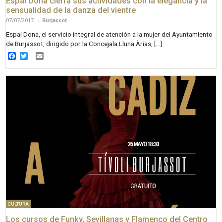
Espai Dona cierra sus actividades con la elegancia y la
sensualidad de la danza del vientre
07/07/2017
|
Burjassot
Espai Dona, el servicio integral de atención a la mujer del Ayuntamiento
de Burjassot, dirigido por la Concejala Lluna Àrias, […]
Facebook
Twitter
Email
CULTURA
Los cursos de Funky, Sevillanas y Flamenco del Centro