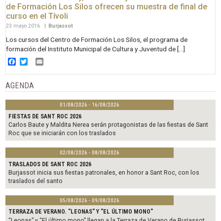
de Formación Los Silos ofrecen su muestra de final de
curso en el Tívoli
23 mayo 2016
|
Burjassot
Los cursos del Centro de Formación Los Silos, el programa de
formación del Instituto Municipal de Cultura y Juventud de […]
Facebook
Twitter
Email
AGENDA
01/08/2026 - 16/08/2026
FIESTAS DE SANT ROC 2026
Carlos Baute y Maldita Nerea serán protagonistas de las fiestas de Sant
Roc que se iniciarán con los traslados
02/08/2026 - 08/08/2026
TRASLADOS DE SANT ROC 2026
Burjassot inicia sus fiestas patronales, en honor a Sant Roc, con los
traslados del santo
05/08/2026 - 09/08/2026
TERRAZA DE VERANO. "LEONAS" Y "EL ÚLTIMO MONO"
“Leonas” y “El último mono” llegan a la Terraza de Verano de Burjassot