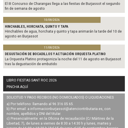
El III Concurso de Charangas llega a las fiestas de Burjassot el segundo
fin de semana de agosto
10/08/2026
HINCHABLES, HORCHATA, QUINTO Y TAPA
Hinchables de agua, horchata y quinto y tapa animarán la tarde del 10 de
agosto en Burjassot
11/08/2026
DEGUSTACIÓN DE BOCADILLOS Y ACTUACIÓN ORQUESTA PLATINO
La Orquesta Platino protagoniza la noche del 11 de agosto en Burjassot
tras la degustación de embutido
LIBRO FIESTAS SANT ROC 2026
PINCHA AQUÍ
SOLICITUD Y PAGO RECIBOS (NO DOMICILIADOS) O LIQUIDACIONES
a) Por teléfono: llamando al 96 316 05 65.
b) Por email: a
informacionburjassot@atenciontributaria.es
, con
nombre, apellidos y DNI del titular.
c) Presencialmente: en la Oficina de recaudación (C/ Mártires de la
Libertad, 7), de lunes a viernes de 8:30 a 14:30 h y lunes, martes y