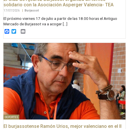
solidario con la Asociación Asperger Valencia- TEA
17/07/2026
|
Burjassot
El próximo viernes 17 de julio a partir de las 18.00 horas el Antiguo
Mercado de Burjassot va a acoger […]
Facebook
Twitter
Email
DEPORTES
El burjassotense Ramón Urios, mejor valenciano en el II