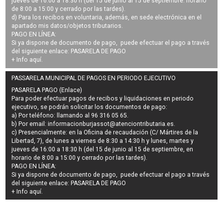
jueves de 16:00 a 18:30 h (del 15 de junio al 15 de septiembre: horario
de 8:00 a 15:00 y cerrado por las tardes).
d) Para los recibos en voluntaria, además, en sede electrónica en el
apartado mis datos/objetos tributarios.
PAGO EN LÍNEA:
Si ya dispone de documento de pago, puede efectuar el pago a través
del siguiente enlace:
PASARELA DE PAGO
+ Info
aquí
.
PASSARELA MUNICIPAL DE PAGOS EN PERIODO EJECUTIVO
PASARELA PAGO (Enlace)
Para poder efectuar pagos de
recibos y liquidaciones en periodo
ejecutivo
, se podrán
solicitar los documentos de pago
:
a) Por teléfono: llamando al 96 316 05 65.
b) Por email:
informacionburjassot@atenciontributaria.es
.
c) Presencialmente: en la Oficina de recaudación (C/ Mártires de la
Libertad, 7), de lunes a viernes de 8:30 a 14:30 h y lunes, martes y
jueves de 16:00 a 18:30 h (del 15 de junio al 15 de septiembre, en
horario de 8:00 a 15:00 y cerrado por las tardes).
PAGO EN LÍNEA:
Si ya dispone de documento de pago, puede efectuar el pago a través
del siguiente enlace:
PASARELA DE PAGO
+ Info
aquí
.