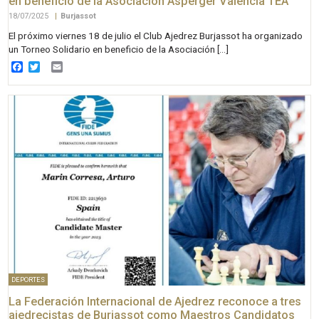
en beneficio de la Asociación Asperger Valencia TEA
18/07/2025
|
Burjassot
El próximo viernes 18 de julio el Club Ajedrez Burjassot ha organizado
un Torneo Solidario en beneficio de la Asociación […]
Facebook
Twitter
Email
DEPORTES
La Federación Internacional de Ajedrez reconoce a tres
ajedrecistas de Burjassot como Maestros Candidatos