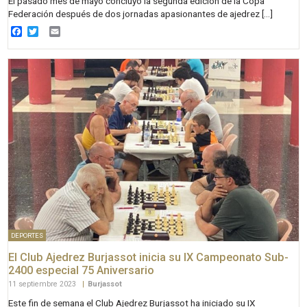
El pasado mes de mayo concluyó la segunda edición de la Copa
Federación después de dos jornadas apasionantes de ajedrez […]
Facebook
Twitter
Email
DEPORTES
El Club Ajedrez Burjassot inicia su IX Campeonato Sub-
2400 especial 75 Aniversario
11 septiembre 2023
|
Burjassot
Este fin de semana el Club Ajedrez Burjassot ha iniciado su IX