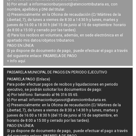
b) Por email: a
informacionburjassot@atenciontributaria.es
, con
nombre, apellidos y DNI del titular.
c) Presencialmente: en la Oficina de recaudación (C/ Mártires de la
Libertad, 7), de lunes a viernes de 8:30 a 14:30 h y lunes, martes y
jueves de 16:00 a 18:30 h (del 15 de junio al 15 de septiembre: horario
de 8:00 a 15:00 y cerrado por las tardes).
d) Para los recibos en voluntaria, además, en sede electrónica en el
apartado mis datos/objetos tributarios.
PAGO EN LÍNEA:
Si ya dispone de documento de pago, puede efectuar el pago a través
del siguiente enlace:
PASARELA DE PAGO
+ Info
aquí
.
PASSARELA MUNICIPAL DE PAGOS EN PERIODO EJECUTIVO
PASARELA PAGO (Enlace)
Para poder efectuar pagos de
recibos y liquidaciones en periodo
ejecutivo
, se podrán
solicitar los documentos de pago
:
a) Por teléfono: llamando al 96 316 05 65.
b) Por email:
informacionburjassot@atenciontributaria.es
.
c) Presencialmente: en la Oficina de recaudación (C/ Mártires de la
Libertad, 7), de lunes a viernes de 8:30 a 14:30 h y lunes, martes y
jueves de 16:00 a 18:30 h (del 15 de junio al 15 de septiembre, en
horario de 8:00 a 15:00 y cerrado por las tardes).
PAGO EN LÍNEA:
Si ya dispone de documento de pago, puede efectuar el pago a través