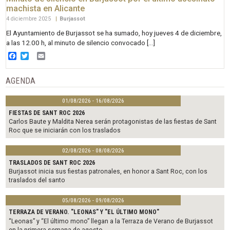
machista en Alicante
4 diciembre 2025
|
Burjassot
El Ayuntamiento de Burjassot se ha sumado, hoy jueves 4 de diciembre,
a las 12.00 h, al minuto de silencio convocado […]
Facebook
Twitter
Email
AGENDA
01/08/2026 - 16/08/2026
FIESTAS DE SANT ROC 2026
Carlos Baute y Maldita Nerea serán protagonistas de las fiestas de Sant
Roc que se iniciarán con los traslados
02/08/2026 - 08/08/2026
TRASLADOS DE SANT ROC 2026
Burjassot inicia sus fiestas patronales, en honor a Sant Roc, con los
traslados del santo
05/08/2026 - 09/08/2026
TERRAZA DE VERANO. "LEONAS" Y "EL ÚLTIMO MONO"
“Leonas” y “El último mono” llegan a la Terraza de Verano de Burjassot
en la primera semana de agosto