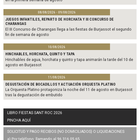
08/08/2026 - 09/08/2026
JUEGOS INFANTILES, REPARTO DE HORCHATA Y III CONCURSO DE
CHARANGAS
El III Concurso de Charangas llega a las fiestas de Burjassot el segundo
fin de semana de agosto
10/08/2026
HINCHABLES, HORCHATA, QUINTO Y TAPA
Hinchables de agua, horchata y quinto y tapa animarán la tarde del 10 de
agosto en Burjassot
11/08/2026
DEGUSTACIÓN DE BOCADILLOS Y ACTUACIÓN ORQUESTA PLATINO
La Orquesta Platino protagoniza la noche del 11 de agosto en Burjassot
tras la degustación de embutido
LIBRO FIESTAS SANT ROC 2026
PINCHA AQUÍ
SOLICITUD Y PAGO RECIBOS (NO DOMICILIADOS) O LIQUIDACIONES
a) Por teléfono: llamando al 96 316 05 65.