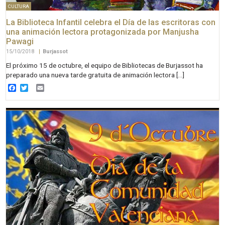
CULTURA
La Biblioteca Infantil celebra el Día de las escritoras con
una animación lectora protagonizada por Manjusha
Pawagi
15/10/2018
|
Burjassot
El próximo 15 de octubre, el equipo de Bibliotecas de Burjassot ha
preparado una nueva tarde gratuita de animación lectora […]
Facebook
Twitter
Email