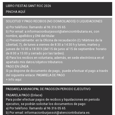
LIBRO FIESTAS SANT ROC 2026
PINCHA AQUÍ
SOLICITUD Y PAGO RECIBOS (NO DOMICILIADOS) O LIQUIDACIONES
a) Por teléfono: llamando al 96 316 05 65.
b) Por email: a
informacionburjassot@atenciontributaria.es
, con
nombre, apellidos y DNI del titular.
c) Presencialmente: en la Oficina de recaudación (C/ Mártires de la
Libertad, 7), de lunes a viernes de 8:30 a 14:30 h y lunes, martes y
jueves de 16:00 a 18:30 h (del 15 de junio al 15 de septiembre: horario
de 8:00 a 15:00 y cerrado por las tardes).
d) Para los recibos en voluntaria, además, en sede electrónica en el
apartado mis datos/objetos tributarios.
PAGO EN LÍNEA:
Si ya dispone de documento de pago, puede efectuar el pago a través
del siguiente enlace:
PASARELA DE PAGO
+ Info
aquí
.
PASSARELA MUNICIPAL DE PAGOS EN PERIODO EJECUTIVO
PASARELA PAGO (Enlace)
Para poder efectuar pagos de
recibos y liquidaciones en periodo
ejecutivo
, se podrán
solicitar los documentos de pago
:
a) Por teléfono: llamando al 96 316 05 65.
b) Por email:
informacionburjassot@atenciontributaria.es
.