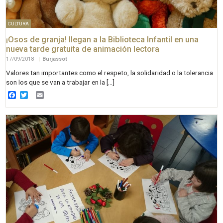
CULTURA
¡Osos de granja! llegan a la Biblioteca Infantil en una
nueva tarde gratuita de animación lectora
17/09/2018
|
Burjassot
Valores tan importantes como el respeto, la solidaridad o la tolerancia
son los que se van a trabajar en la […]
Facebook
Twitter
Email