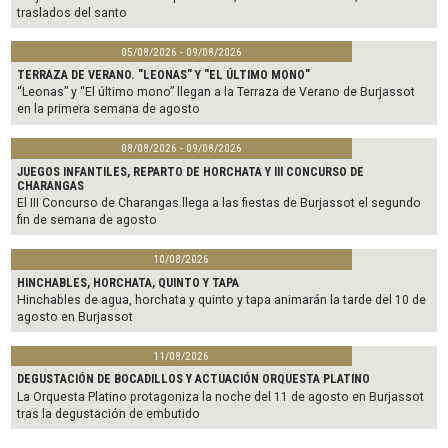
traslados del santo
05/08/2026 - 09/08/2026
TERRAZA DE VERANO. "LEONAS" Y "EL ÚLTIMO MONO"
“Leonas” y “El último mono” llegan a la Terraza de Verano de Burjassot
en la primera semana de agosto
08/08/2026 - 09/08/2026
JUEGOS INFANTILES, REPARTO DE HORCHATA Y III CONCURSO DE
CHARANGAS
El III Concurso de Charangas llega a las fiestas de Burjassot el segundo
fin de semana de agosto
10/08/2026
HINCHABLES, HORCHATA, QUINTO Y TAPA
Hinchables de agua, horchata y quinto y tapa animarán la tarde del 10 de
agosto en Burjassot
11/08/2026
DEGUSTACIÓN DE BOCADILLOS Y ACTUACIÓN ORQUESTA PLATINO
La Orquesta Platino protagoniza la noche del 11 de agosto en Burjassot
tras la degustación de embutido