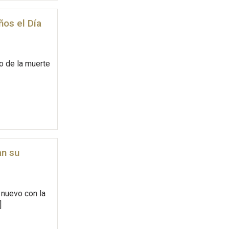
ños el Día
o de la muerte
an su
 nuevo con la
]