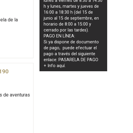
lunes a viernes de 8:30 a 14:30
h y lunes, martes y jueves de
16:00 a 18:30 h (del 15 de
junio al 15 de septiembre, en
ela de la
horario de 8:00 a 15:00 y
cerrado por las tardes).
PAGO EN LÍNEA:
Si ya dispone de documento
de pago, puede efectuar el
pago a través del siguiente
enlace:
PASARELA DE PAGO
+ Info
aquí
.
 190
as de aventuras