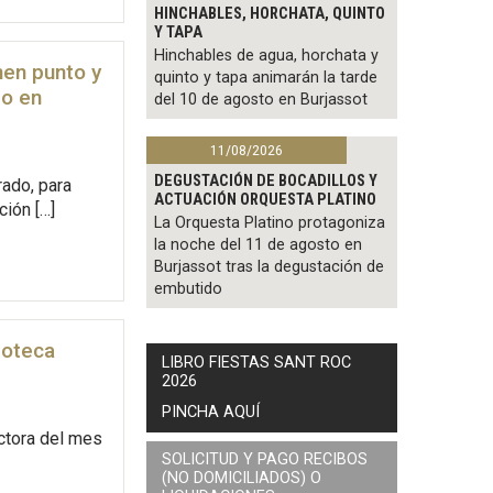
HINCHABLES, HORCHATA, QUINTO
Y TAPA
Hinchables de agua, horchata y
nen punto y
quinto y tapa animarán la tarde
zo en
del 10 de agosto en Burjassot
11/08/2026
DEGUSTACIÓN DE BOCADILLOS Y
rado, para
ACTUACIÓN ORQUESTA PLATINO
ción […]
La Orquesta Platino protagoniza
la noche del 11 de agosto en
Burjassot tras la degustación de
embutido
ioteca
LIBRO FIESTAS SANT ROC
2026
PINCHA AQUÍ
ectora del mes
SOLICITUD Y PAGO RECIBOS
(NO DOMICILIADOS) O