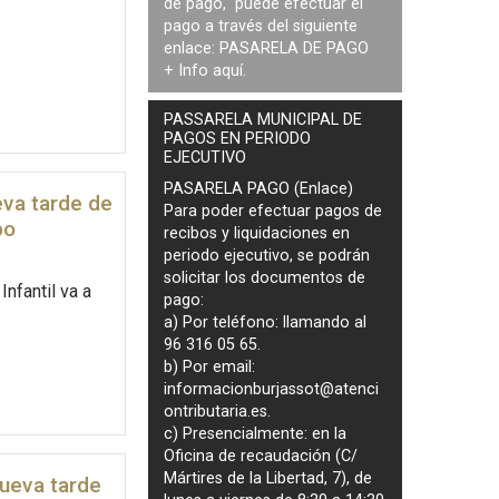
de pago, puede efectuar el
pago a través del siguiente
enlace:
PASARELA DE PAGO
+ Info
aquí
.
PASSARELA MUNICIPAL DE
PAGOS EN PERIODO
EJECUTIVO
PASARELA PAGO (Enlace)
eva tarde de
Para poder efectuar pagos de
bo
recibos y liquidaciones en
periodo ejecutivo
, se podrán
solicitar los documentos de
Infantil va a
pago
:
a) Por teléfono: llamando al
96 316 05 65.
b) Por email:
informacionburjassot@atenci
ontributaria.es
.
c) Presencialmente: en la
Oficina de recaudación (C/
Mártires de la Libertad, 7), de
nueva tarde