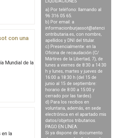
LIQUIDACIONES
a) Por teléfono: llamando al
96 316 05 65.
b) Por email: a
informacionburjassot@atenci
ontributaria.es
, con nombre,
sot con una
apellidos y DNI del titular.
c) Presencialmente: en la
Oficina de recaudación (C/
Mártires de la Libertad, 7), de
a Mundial de la
lunes a viernes de 8:30 a 14:30
h y lunes, martes y jueves de
16:00 a 18:30 h (del 15 de
junio al 15 de septiembre:
horario de 8:00 a 15:00 y
cerrado por las tardes).
d) Para los recibos en
voluntaria, además, en sede
electrónica en el apartado mis
datos/objetos tributarios.
PAGO EN LÍNEA:
Si ya dispone de documento
 en la