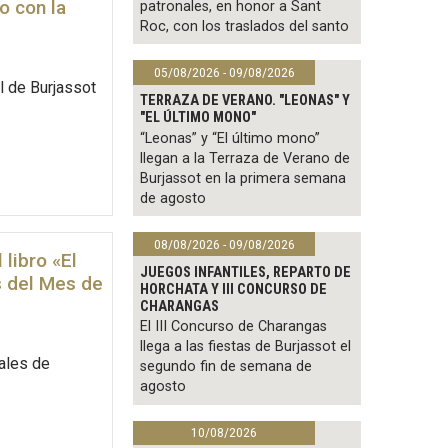
o con la
patronales, en honor a Sant
Roc, con los traslados del santo
05/08/2026 - 09/08/2026
il de Burjassot
TERRAZA DE VERANO. "LEONAS" Y
"EL ÚLTIMO MONO"
“Leonas” y “El último mono”
llegan a la Terraza de Verano de
Burjassot en la primera semana
de agosto
08/08/2026 - 09/08/2026
 libro «El
JUEGOS INFANTILES, REPARTO DE
s del Mes de
HORCHATA Y III CONCURSO DE
CHARANGAS
El III Concurso de Charangas
llega a las fiestas de Burjassot el
ales de
segundo fin de semana de
agosto
10/08/2026