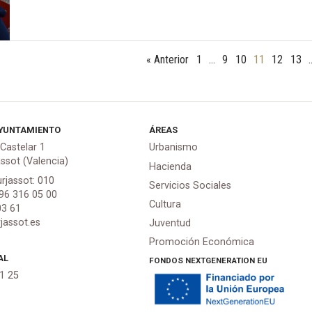
« Anterior
1
…
9
10
11
12
13
YUNTAMIENTO
ÁREAS
 Castelar 1
Urbanismo
assot (Valencia)
Hacienda
urjassot: 010
Servicios Sociales
 96 316 05 00
Cultura
03 61
jassot.es
Juventud
Promoción Económica
AL
FONDOS NEXTGENERATION EU
21 25