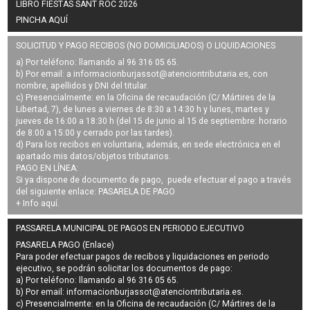
LIBRO FIESTAS SANT ROC 2026
PINCHA AQUÍ
SOLICITUD Y PAGO RECIBOS (NO DOMICILIADOS) O LIQUIDACIONES
a) Por teléfono: llamando al 96 316 05 65.
b) Por email: a
informacionburjassot@atenciontributaria.es
, con
nombre, apellidos y DNI del titular.
c) Presencialmente: en la Oficina de recaudación (C/ Mártires de la
Libertad, 7), de lunes a viernes de 8:30 a 14:30 h y lunes, martes y
jueves de 16:00 a 18:30 h (del 15 de junio al 15 de septiembre: horario
de 8:00 a 15:00 y cerrado por las tardes).
d) Para los recibos en voluntaria, además, en sede electrónica en el
apartado mis datos/objetos tributarios.
PAGO EN LÍNEA:
Si ya dispone de documento de pago, puede efectuar el pago a través
del siguiente enlace:
PASARELA DE PAGO
+ Info
aquí
.
PASSARELA MUNICIPAL DE PAGOS EN PERIODO EJECUTIVO
PASARELA PAGO (Enlace)
Para poder efectuar pagos de
recibos y liquidaciones en periodo
ejecutivo
, se podrán
solicitar los documentos de pago
:
a) Por teléfono: llamando al 96 316 05 65.
b) Por email:
informacionburjassot@atenciontributaria.es
.
c) Presencialmente: en la Oficina de recaudación (C/ Mártires de la