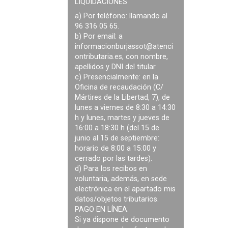
LIQUIDACIONES
a) Por teléfono: llamando al
96 316 05 65.
b) Por email: a
informacionburjassot@atenci
ontributaria.es
, con nombre,
apellidos y DNI del titular.
c) Presencialmente: en la
Oficina de recaudación (C/
Mártires de la Libertad, 7), de
lunes a viernes de 8:30 a 14:30
h y lunes, martes y jueves de
16:00 a 18:30 h (del 15 de
junio al 15 de septiembre:
horario de 8:00 a 15:00 y
cerrado por las tardes).
d) Para los recibos en
voluntaria, además, en sede
electrónica en el apartado mis
datos/objetos tributarios.
PAGO EN LÍNEA:
Si ya dispone de documento