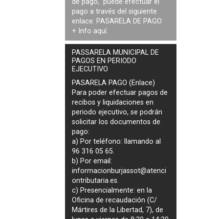
de pago, puede efectuar el
pago a través del siguiente
enlace:
PASARELA DE PAGO
+ Info
aquí
.
PASSARELA MUNICIPAL DE
PAGOS EN PERIODO
EJECUTIVO
PASARELA PAGO (Enlace)
Para poder efectuar pagos de
recibos y liquidaciones en
periodo ejecutivo
, se podrán
solicitar los documentos de
pago
:
a) Por teléfono: llamando al
96 316 05 65.
b) Por email:
informacionburjassot@atenci
ontributaria.es
.
c) Presencialmente: en la
Oficina de recaudación (C/
Mártires de la Libertad, 7), de