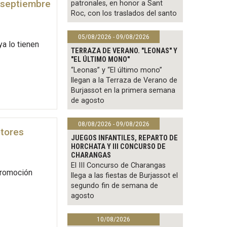
e septiembre
patronales, en honor a Sant
Roc, con los traslados del santo
05/08/2026 - 09/08/2026
a lo tienen
TERRAZA DE VERANO. "LEONAS" Y
"EL ÚLTIMO MONO"
“Leonas” y “El último mono”
llegan a la Terraza de Verano de
Burjassot en la primera semana
de agosto
08/08/2026 - 09/08/2026
otores
JUEGOS INFANTILES, REPARTO DE
HORCHATA Y III CONCURSO DE
CHARANGAS
El III Concurso de Charangas
 Promoción
llega a las fiestas de Burjassot el
segundo fin de semana de
agosto
10/08/2026