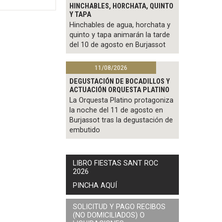
HINCHABLES, HORCHATA, QUINTO
Y TAPA
Hinchables de agua, horchata y
quinto y tapa animarán la tarde
del 10 de agosto en Burjassot
11/08/2026
DEGUSTACIÓN DE BOCADILLOS Y
ACTUACIÓN ORQUESTA PLATINO
La Orquesta Platino protagoniza
la noche del 11 de agosto en
Burjassot tras la degustación de
embutido
LIBRO FIESTAS SANT ROC
2026
PINCHA AQUÍ
SOLICITUD Y PAGO RECIBOS
(NO DOMICILIADOS) O