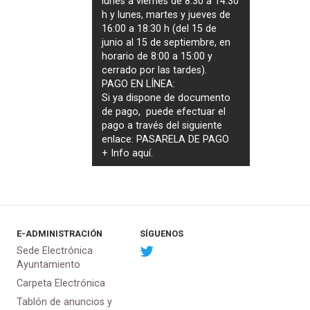
lunes a viernes de 8:30 a 14:30
h y lunes, martes y jueves de
16:00 a 18:30 h (del 15 de
junio al 15 de septiembre, en
horario de 8:00 a 15:00 y
cerrado por las tardes).
PAGO EN LÍNEA:
Si ya dispone de documento
de pago, puede efectuar el
pago a través del siguiente
enlace:
PASARELA DE PAGO
+ Info
aquí
.
E-ADMINISTRACIÓN
SÍGUENOS
Sede Electrónica
Ayuntamiento
Carpeta Electrónica
Tablón de anuncios y