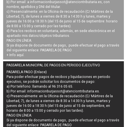
b) Por email: a
informacionburjassot@atenciontributaria.es
, con
nombre, apellidos y DNI del titular.
c) Presencialmente: en la Oficina de recaudación (C/ Mártires de la
Libertad, 7), de lunes a viernes de 8:30 a 14:30 h y lunes, martes y
jueves de 16:00 a 18:30 h (del 15 de junio al 15 de septiembre: horario
de 8:00 a 15:00 y cerrado por las tardes).
d) Para los recibos en voluntaria, además, en sede electrónica en el
apartado mis datos/objetos tributarios.
PAGO EN LÍNEA:
Si ya dispone de documento de pago, puede efectuar el pago a través
del siguiente enlace:
PASARELA DE PAGO
+ Info
aquí
.
PASSARELA MUNICIPAL DE PAGOS EN PERIODO EJECUTIVO
PASARELA PAGO (Enlace)
Para poder efectuar pagos de
recibos y liquidaciones en periodo
ejecutivo
, se podrán
solicitar los documentos de pago
:
a) Por teléfono: llamando al 96 316 05 65.
b) Por email:
informacionburjassot@atenciontributaria.es
.
c) Presencialmente: en la Oficina de recaudación (C/ Mártires de la
Libertad, 7), de lunes a viernes de 8:30 a 14:30 h y lunes, martes y
jueves de 16:00 a 18:30 h (del 15 de junio al 15 de septiembre, en
horario de 8:00 a 15:00 y cerrado por las tardes).
PAGO EN LÍNEA:
Si ya dispone de documento de pago, puede efectuar el pago a través
del siguiente enlace:
PASARELA DE PAGO