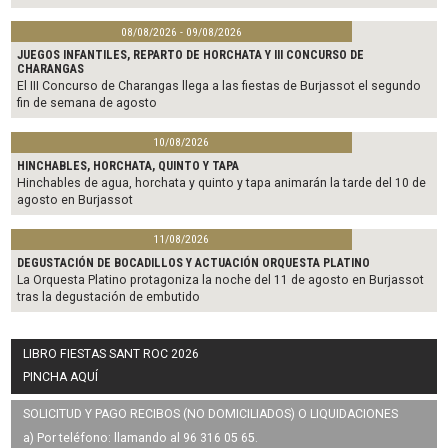
08/08/2026 - 09/08/2026
JUEGOS INFANTILES, REPARTO DE HORCHATA Y III CONCURSO DE
CHARANGAS
El III Concurso de Charangas llega a las fiestas de Burjassot el segundo
fin de semana de agosto
10/08/2026
HINCHABLES, HORCHATA, QUINTO Y TAPA
Hinchables de agua, horchata y quinto y tapa animarán la tarde del 10 de
agosto en Burjassot
11/08/2026
DEGUSTACIÓN DE BOCADILLOS Y ACTUACIÓN ORQUESTA PLATINO
La Orquesta Platino protagoniza la noche del 11 de agosto en Burjassot
tras la degustación de embutido
LIBRO FIESTAS SANT ROC 2026
PINCHA AQUÍ
SOLICITUD Y PAGO RECIBOS (NO DOMICILIADOS) O LIQUIDACIONES
a) Por teléfono: llamando al 96 316 05 65.