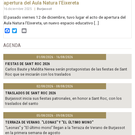
apertura del Aula Natura l’Eixereta
16 diciembre 2025
|
Burjassot
El pasado viernes 12 de diciembre, tuvo lugar el acto de apertura del
Aula Natura l’Eixereta, un nuevo espacio educativo […]
Facebook
Twitter
Email
AGENDA
01/08/2026 - 16/08/2026
FIESTAS DE SANT ROC 2026
Carlos Baute y Maldita Nerea serán protagonistas de las fiestas de Sant
Roc que se iniciarán con los traslados
02/08/2026 - 08/08/2026
TRASLADOS DE SANT ROC 2026
Burjassot inicia sus fiestas patronales, en honor a Sant Roc, con los
traslados del santo
05/08/2026 - 09/08/2026
TERRAZA DE VERANO. "LEONAS" Y "EL ÚLTIMO MONO"
“Leonas” y “El último mono” llegan a la Terraza de Verano de Burjassot
en la primera semana de agosto