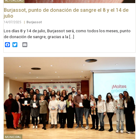
ACTUALIDAD
Burjassot, punto de donación de sangre el 8 y el 14 de
julio
14/07/2025
|
Burjassot
Los días 8 y 14 de julio, Burjassot será, como todos los meses, punto
de donación de sangre, gracias a la […]
Facebook
Twitter
Email
MUNICIPAL