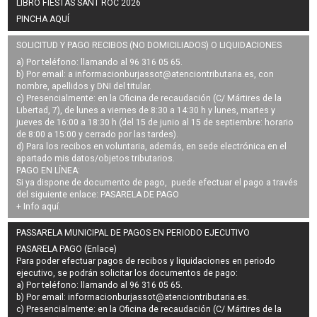
LIBRO FIESTAS SANT ROC 2026
PINCHA AQUÍ
SOLICITUD Y PAGO RECIBOS (NO DOMICILIADOS) O LIQUIDACIONES
a) Por teléfono: llamando al 96 316 05 65.
b) Por email: a
informacionburjassot@atenciontributaria.es
, con
nombre, apellidos y DNI del titular.
c) Presencialmente: en la Oficina de recaudación (C/ Mártires de la
Libertad, 7), de lunes a viernes de 8:30 a 14:30 h y lunes, martes y
jueves de 16:00 a 18:30 h (del 15 de junio al 15 de septiembre: horario
de 8:00 a 15:00 y cerrado por las tardes).
d) Para los recibos en voluntaria, además, en sede electrónica en el
apartado mis datos/objetos tributarios.
PAGO EN LÍNEA:
Si ya dispone de documento de pago, puede efectuar el pago a través
del siguiente enlace:
PASARELA DE PAGO
+ Info
aquí
.
PASSARELA MUNICIPAL DE PAGOS EN PERIODO EJECUTIVO
PASARELA PAGO (Enlace)
Para poder efectuar pagos de
recibos y liquidaciones en periodo
ejecutivo
, se podrán
solicitar los documentos de pago
:
a) Por teléfono: llamando al 96 316 05 65.
b) Por email:
informacionburjassot@atenciontributaria.es
.
c) Presencialmente: en la Oficina de recaudación (C/ Mártires de la