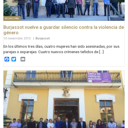
MUNICIPAL
Burjassot vuelve a guardar silencio contra la violencia de
género
10 noviembre 2015
|
Burjassot
En los últimos tres días, cuatro mujeres han sido asesinadas, por sus
parejas o exparejas. Cuatro nuevos crímenes teñidos de […]
Facebook
Twitter
Email