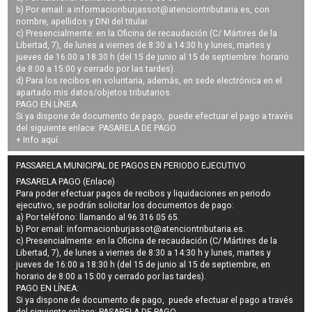
b) Por email: a
informacionburjassot@atenciontributaria.es
, con
nombre, apellidos y DNI del titular.
c) Presencialmente: en la Oficina de recaudación (C/ Mártires de la
Libertad, 7), de lunes a viernes de 8:30 a 14:30 h y lunes, martes y
jueves de 16:00 a 18:30 h (del 15 de junio al 15 de septiembre: horario
de 8:00 a 15:00 y cerrado por las tardes).
d) Para los recibos en voluntaria, además, en sede electrónica en el
apartado mis datos/objetos tributarios.
PAGO EN LÍNEA:
Si ya dispone de documento de pago, puede efectuar el pago a través
del siguiente enlace:
PASARELA DE PAGO
+ Info
aquí
.
PASSARELA MUNICIPAL DE PAGOS EN PERIODO EJECUTIVO
PASARELA PAGO (Enlace)
Para poder efectuar pagos de
recibos y liquidaciones en periodo
ejecutivo
, se podrán
solicitar los documentos de pago
:
a) Por teléfono: llamando al 96 316 05 65.
b) Por email:
informacionburjassot@atenciontributaria.es
.
c) Presencialmente: en la Oficina de recaudación (C/ Mártires de la
Libertad, 7), de lunes a viernes de 8:30 a 14:30 h y lunes, martes y
jueves de 16:00 a 18:30 h (del 15 de junio al 15 de septiembre, en
horario de 8:00 a 15:00 y cerrado por las tardes).
PAGO EN LÍNEA:
Si ya dispone de documento de pago, puede efectuar el pago a través