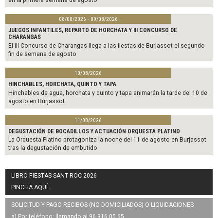
08/08/2026 - 09/08/2026
JUEGOS INFANTILES, REPARTO DE HORCHATA Y III CONCURSO DE
CHARANGAS
El III Concurso de Charangas llega a las fiestas de Burjassot el segundo
fin de semana de agosto
10/08/2026
HINCHABLES, HORCHATA, QUINTO Y TAPA
Hinchables de agua, horchata y quinto y tapa animarán la tarde del 10 de
agosto en Burjassot
11/08/2026
DEGUSTACIÓN DE BOCADILLOS Y ACTUACIÓN ORQUESTA PLATINO
La Orquesta Platino protagoniza la noche del 11 de agosto en Burjassot
tras la degustación de embutido
LIBRO FIESTAS SANT ROC 2026
PINCHA AQUÍ
SOLICITUD Y PAGO RECIBOS (NO DOMICILIADOS) O LIQUIDACIONES
a) Por teléfono: llamando al 96 316 05 65.