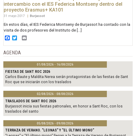
intercambio con el IES Federica Montseny dentro del
proyecto Erasmus+ KA101
31 mayo 2017
|
Burjassot
En estos días, el IES Federica Montseny de Burjassot ha contado con la
visita de dos profesores del Instituto de […]
Facebook
Twitter
Email
AGENDA
01/08/2026 - 16/08/2026
FIESTAS DE SANT ROC 2026
Carlos Baute y Maldita Nerea serán protagonistas de las fiestas de Sant
Roc que se iniciarán con los traslados
02/08/2026 - 08/08/2026
TRASLADOS DE SANT ROC 2026
Burjassot inicia sus fiestas patronales, en honor a Sant Roc, con los
traslados del santo
05/08/2026 - 09/08/2026
TERRAZA DE VERANO. "LEONAS" Y "EL ÚLTIMO MONO"
“Leonas” y “El último mono” llegan a la Terraza de Verano de Burjassot