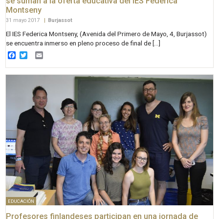
se suman a la oferta educativa del IES Federica
Montseny
31 mayo 2017
|
Burjassot
El IES Federica Montseny, (Avenida del Primero de Mayo, 4, Burjassot)
se encuentra inmerso en pleno proceso de final de […]
Facebook
Twitter
Email
EDUCACIÓN
Profesores finlandeses participan en una jornada de