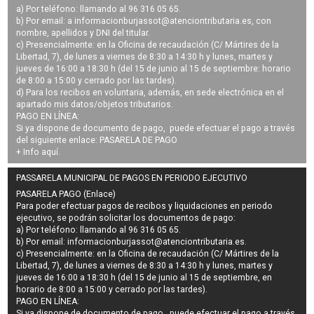
a) Por teléfono: llamando al 96 316 05 65.
b) Por email: a
informacionburjassot@atenciontributaria.es
, con
nombre, apellidos y DNI del titular.
c) Presencialmente: en la Oficina de recaudación (C/ Mártires de la
Libertad, 7), de lunes a viernes de 8:30 a 14:30 h y lunes, martes y
jueves de 16:00 a 18:30 h (del 15 de junio al 15 de septiembre: horario
de 8:00 a 15:00 y cerrado por las tardes).
d) Para los recibos en voluntaria, además, en sede electrónica en el
apartado mis datos/objetos tributarios.
PAGO EN LÍNEA:
Si ya dispone de documento de pago, puede efectuar el pago a través
del siguiente enlace:
PASARELA DE PAGO
+ Info
aquí
.
PASSARELA MUNICIPAL DE PAGOS EN PERIODO EJECUTIVO
PASARELA PAGO (Enlace)
Para poder efectuar pagos de
recibos y liquidaciones en periodo
ejecutivo
, se podrán
solicitar los documentos de pago
:
a) Por teléfono: llamando al 96 316 05 65.
b) Por email:
informacionburjassot@atenciontributaria.es
.
c) Presencialmente: en la Oficina de recaudación (C/ Mártires de la
Libertad, 7), de lunes a viernes de 8:30 a 14:30 h y lunes, martes y
jueves de 16:00 a 18:30 h (del 15 de junio al 15 de septiembre, en
horario de 8:00 a 15:00 y cerrado por las tardes).
PAGO EN LÍNEA:
Si ya dispone de documento de pago, puede efectuar el pago a través