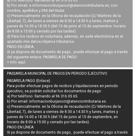
a) Por teléfono: llamando al 96 316 05 65.
b) Por email: a
informacionburjassot@atenciontributaria.es
, con
nombre, apellidos y DNI del titular.
c) Presencialmente: en la Oficina de recaudación (C/ Mártires de la
Libertad, 7), de lunes a viernes de 8:30 a 14:30 h y lunes, martes y
jueves de 16:00 a 18:30 h (del 15 de junio al 15 de septiembre: horario
de 8:00 a 15:00 y cerrado por las tardes).
d) Para los recibos en voluntaria, además, en sede electrónica en el
apartado mis datos/objetos tributarios.
PAGO EN LÍNEA:
Si ya dispone de documento de pago, puede efectuar el pago a través
del siguiente enlace:
PASARELA DE PAGO
+ Info
aquí
.
PASSARELA MUNICIPAL DE PAGOS EN PERIODO EJECUTIVO
PASARELA PAGO (Enlace)
Para poder efectuar pagos de
recibos y liquidaciones en periodo
ejecutivo
, se podrán
solicitar los documentos de pago
:
a) Por teléfono: llamando al 96 316 05 65.
b) Por email:
informacionburjassot@atenciontributaria.es
.
c) Presencialmente: en la Oficina de recaudación (C/ Mártires de la
Libertad, 7), de lunes a viernes de 8:30 a 14:30 h y lunes, martes y
jueves de 16:00 a 18:30 h (del 15 de junio al 15 de septiembre, en
horario de 8:00 a 15:00 y cerrado por las tardes).
PAGO EN LÍNEA:
Si ya dispone de documento de pago, puede efectuar el pago a través