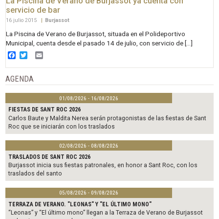
La Piscina de Verano de Burjassot ya cuenta con
servicio de bar
16 julio 2015
|
Burjassot
La Piscina de Verano de Burjassot, situada en el Polideportivo
Municipal, cuenta desde el pasado 14 de julio, con servicio de […]
Facebook
Twitter
Email
AGENDA
01/08/2026 - 16/08/2026
FIESTAS DE SANT ROC 2026
Carlos Baute y Maldita Nerea serán protagonistas de las fiestas de Sant
Roc que se iniciarán con los traslados
02/08/2026 - 08/08/2026
TRASLADOS DE SANT ROC 2026
Burjassot inicia sus fiestas patronales, en honor a Sant Roc, con los
traslados del santo
05/08/2026 - 09/08/2026
TERRAZA DE VERANO. "LEONAS" Y "EL ÚLTIMO MONO"
“Leonas” y “El último mono” llegan a la Terraza de Verano de Burjassot