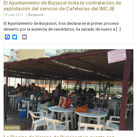
El Ayuntamiento de Burjasot licita la contratación de
explotación del servicio de Cafeterías del IMCJB
14 julio 2017
|
Burjassot
El Ayuntamiento de Burjassot, tras declararse el primer proceso
desierto por la ausencia de candidatos, ha sacado de nuevo a […]
Facebook
Twitter
Email
DEPORTES