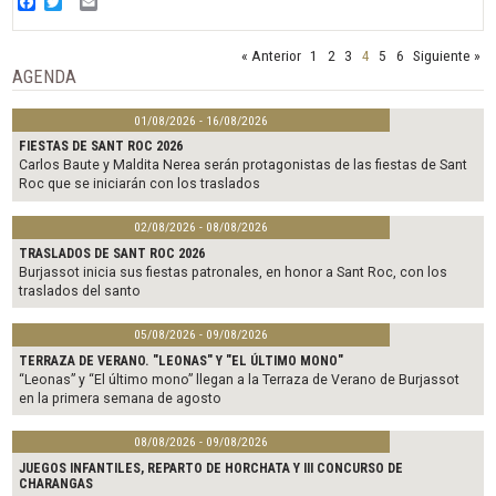
Facebook
Twitter
Email
« Anterior
1
2
3
4
5
6
Siguiente »
AGENDA
01/08/2026 - 16/08/2026
FIESTAS DE SANT ROC 2026
Carlos Baute y Maldita Nerea serán protagonistas de las fiestas de Sant
Roc que se iniciarán con los traslados
02/08/2026 - 08/08/2026
TRASLADOS DE SANT ROC 2026
Burjassot inicia sus fiestas patronales, en honor a Sant Roc, con los
traslados del santo
05/08/2026 - 09/08/2026
TERRAZA DE VERANO. "LEONAS" Y "EL ÚLTIMO MONO"
“Leonas” y “El último mono” llegan a la Terraza de Verano de Burjassot
en la primera semana de agosto
08/08/2026 - 09/08/2026
JUEGOS INFANTILES, REPARTO DE HORCHATA Y III CONCURSO DE
CHARANGAS