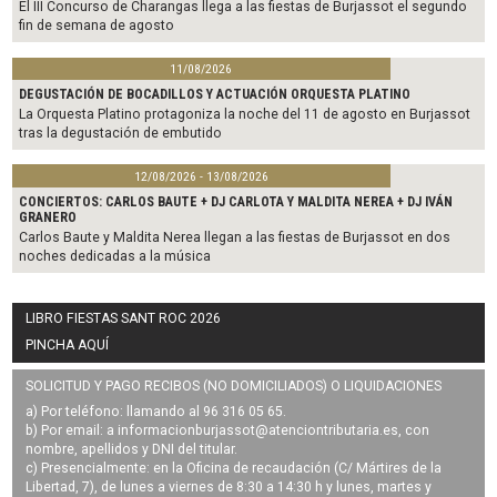
El III Concurso de Charangas llega a las fiestas de Burjassot el segundo
fin de semana de agosto
11/08/2026
DEGUSTACIÓN DE BOCADILLOS Y ACTUACIÓN ORQUESTA PLATINO
La Orquesta Platino protagoniza la noche del 11 de agosto en Burjassot
tras la degustación de embutido
12/08/2026 - 13/08/2026
CONCIERTOS: CARLOS BAUTE + DJ CARLOTA Y MALDITA NEREA + DJ IVÁN
GRANERO
Carlos Baute y Maldita Nerea llegan a las fiestas de Burjassot en dos
noches dedicadas a la música
LIBRO FIESTAS SANT ROC 2026
PINCHA AQUÍ
SOLICITUD Y PAGO RECIBOS (NO DOMICILIADOS) O LIQUIDACIONES
a) Por teléfono: llamando al 96 316 05 65.
b) Por email: a
informacionburjassot@atenciontributaria.es
, con
nombre, apellidos y DNI del titular.
c) Presencialmente: en la Oficina de recaudación (C/ Mártires de la
Libertad, 7), de lunes a viernes de 8:30 a 14:30 h y lunes, martes y