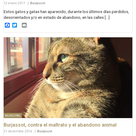
12 enero 2017
|
Burjassot
Estos gatos y gatas han aparecido, durante los últimos días perdidos,
desorientados y/o en estado de abandono, en las calles […]
Facebook
Twitter
Email
MUNICIPAL
Burjassot, contra el maltrato y el abandono animal
21 diciembre 2016
|
Burjassot