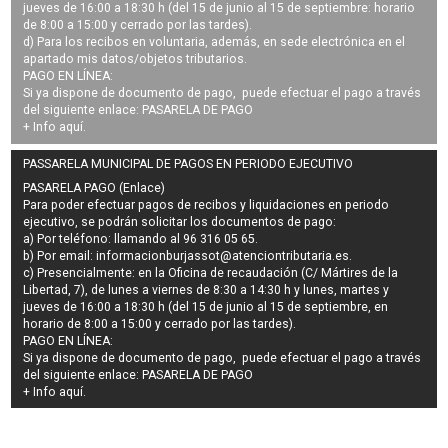
jueves de 16:00 a 18:30 h (del 15 de junio al 15 de septiembre: horario
de 8:00 a 15:00 y cerrado por las tardes).
d) Para los recibos en voluntaria, además, en sede electrónica en el
apartado mis datos/objetos tributarios.
PAGO EN LÍNEA:
Si ya dispone de documento de pago, puede efectuar el pago a través
del siguiente enlace:
PASARELA DE PAGO
+ Info
aquí
.
PASSARELA MUNICIPAL DE PAGOS EN PERIODO EJECUTIVO
PASARELA PAGO (Enlace)
Para poder efectuar pagos de
recibos y liquidaciones en periodo
ejecutivo
, se podrán
solicitar los documentos de pago
:
a) Por teléfono: llamando al 96 316 05 65.
b) Por email:
informacionburjassot@atenciontributaria.es
.
c) Presencialmente: en la Oficina de recaudación (C/ Mártires de la
Libertad, 7), de lunes a viernes de 8:30 a 14:30 h y lunes, martes y
jueves de 16:00 a 18:30 h (del 15 de junio al 15 de septiembre, en
horario de 8:00 a 15:00 y cerrado por las tardes).
PAGO EN LÍNEA:
Si ya dispone de documento de pago, puede efectuar el pago a través
del siguiente enlace:
PASARELA DE PAGO
+ Info
aquí
.