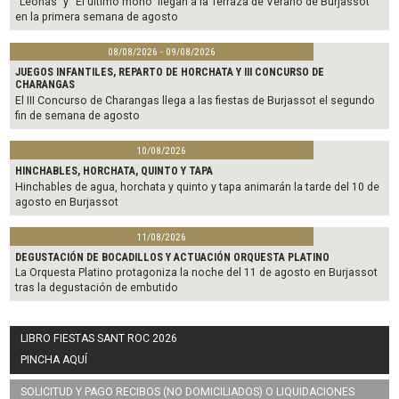
“Leonas” y “El último mono” llegan a la Terraza de Verano de Burjassot
en la primera semana de agosto
08/08/2026 - 09/08/2026
JUEGOS INFANTILES, REPARTO DE HORCHATA Y III CONCURSO DE
CHARANGAS
El III Concurso de Charangas llega a las fiestas de Burjassot el segundo
fin de semana de agosto
10/08/2026
HINCHABLES, HORCHATA, QUINTO Y TAPA
Hinchables de agua, horchata y quinto y tapa animarán la tarde del 10 de
agosto en Burjassot
11/08/2026
DEGUSTACIÓN DE BOCADILLOS Y ACTUACIÓN ORQUESTA PLATINO
La Orquesta Platino protagoniza la noche del 11 de agosto en Burjassot
tras la degustación de embutido
LIBRO FIESTAS SANT ROC 2026
PINCHA AQUÍ
SOLICITUD Y PAGO RECIBOS (NO DOMICILIADOS) O LIQUIDACIONES