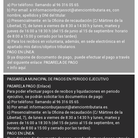
a) Por teléfono: llamando al 96 316 05 65.
b) Por email: a
informacionburjassot@atenciontributaria.es
, con
nombre, apellidos y DNI del titular.
c) Presencialmente: en la Oficina de recaudación (C/ Mártires de la
Libertad, 7), de lunes a viernes de 8:30 a 14:30 h y lunes, martes y
jueves de 16:00 a 18:30 h (del 15 de junio al 15 de septiembre: horario
de 8:00 a 15:00 y cerrado por las tardes).
d) Para los recibos en voluntaria, además, en sede electrónica en el
apartado mis datos/objetos tributarios.
PAGO EN LÍNEA:
Si ya dispone de documento de pago, puede efectuar el pago a través
del siguiente enlace:
PASARELA DE PAGO
+ Info
aquí
.
PASSARELA MUNICIPAL DE PAGOS EN PERIODO EJECUTIVO
PASARELA PAGO (Enlace)
Para poder efectuar pagos de
recibos y liquidaciones en periodo
ejecutivo
, se podrán
solicitar los documentos de pago
:
a) Por teléfono: llamando al 96 316 05 65.
b) Por email:
informacionburjassot@atenciontributaria.es
.
c) Presencialmente: en la Oficina de recaudación (C/ Mártires de la
Libertad, 7), de lunes a viernes de 8:30 a 14:30 h y lunes, martes y
jueves de 16:00 a 18:30 h (del 15 de junio al 15 de septiembre, en
horario de 8:00 a 15:00 y cerrado por las tardes).
PAGO EN LÍNEA: