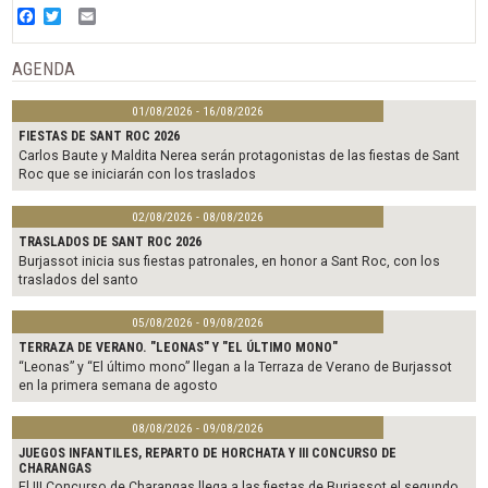
Facebook
Twitter
Email
AGENDA
01/08/2026 - 16/08/2026
FIESTAS DE SANT ROC 2026
Carlos Baute y Maldita Nerea serán protagonistas de las fiestas de Sant
Roc que se iniciarán con los traslados
02/08/2026 - 08/08/2026
TRASLADOS DE SANT ROC 2026
Burjassot inicia sus fiestas patronales, en honor a Sant Roc, con los
traslados del santo
05/08/2026 - 09/08/2026
TERRAZA DE VERANO. "LEONAS" Y "EL ÚLTIMO MONO"
“Leonas” y “El último mono” llegan a la Terraza de Verano de Burjassot
en la primera semana de agosto
08/08/2026 - 09/08/2026
JUEGOS INFANTILES, REPARTO DE HORCHATA Y III CONCURSO DE
CHARANGAS
El III Concurso de Charangas llega a las fiestas de Burjassot el segundo