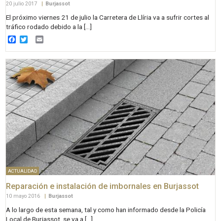
20 julio 2017
|
Burjassot
El próximo viernes 21 de julio la Carretera de Llíria va a sufrir cortes al
tráfico rodado debido a la […]
Facebook
Twitter
Email
ACTUALIDAD
Reparación e instalación de imbornales en Burjassot
10 mayo 2016
|
Burjassot
A lo largo de esta semana, tal y como han informado desde la Policía
Local de Burjassot, se va a […]