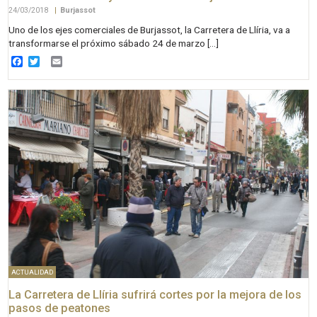
24/03/2018
|
Burjassot
Uno de los ejes comerciales de Burjassot, la Carretera de Llíria, va a
transformarse el próximo sábado 24 de marzo […]
Facebook
Twitter
Email
ACTUALIDAD
La Carretera de Llíria sufrirá cortes por la mejora de los
pasos de peatones