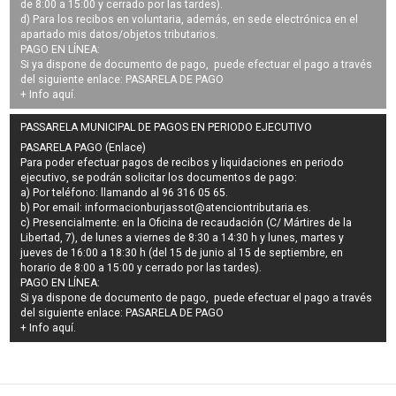
de 8:00 a 15:00 y cerrado por las tardes).
d) Para los recibos en voluntaria, además, en sede electrónica en el
apartado mis datos/objetos tributarios.
PAGO EN LÍNEA:
Si ya dispone de documento de pago, puede efectuar el pago a través
del siguiente enlace:
PASARELA DE PAGO
+ Info
aquí
.
PASSARELA MUNICIPAL DE PAGOS EN PERIODO EJECUTIVO
PASARELA PAGO (Enlace)
Para poder efectuar pagos de
recibos y liquidaciones en periodo
ejecutivo
, se podrán
solicitar los documentos de pago
:
a) Por teléfono: llamando al 96 316 05 65.
b) Por email:
informacionburjassot@atenciontributaria.es
.
c) Presencialmente: en la Oficina de recaudación (C/ Mártires de la
Libertad, 7), de lunes a viernes de 8:30 a 14:30 h y lunes, martes y
jueves de 16:00 a 18:30 h (del 15 de junio al 15 de septiembre, en
horario de 8:00 a 15:00 y cerrado por las tardes).
PAGO EN LÍNEA:
Si ya dispone de documento de pago, puede efectuar el pago a través
del siguiente enlace:
PASARELA DE PAGO
+ Info
aquí
.