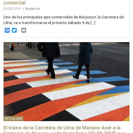
comercial
09/03/2019
|
Burjassot
Uno de los principales ejes comerciales de Burjassot, la Carretera de
Llíria, va a transformarse el próximo sábado 9 de […]
Facebook
Twitter
Email
ACTUALIDAD
El tramo de la Carretera de Llíria de Mariano Aser a la