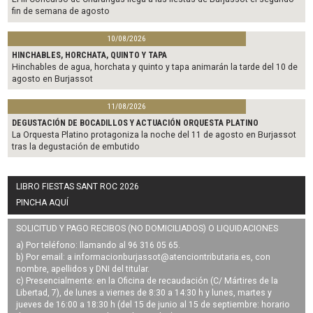
fin de semana de agosto
10/08/2026
HINCHABLES, HORCHATA, QUINTO Y TAPA
Hinchables de agua, horchata y quinto y tapa animarán la tarde del 10 de
agosto en Burjassot
11/08/2026
DEGUSTACIÓN DE BOCADILLOS Y ACTUACIÓN ORQUESTA PLATINO
La Orquesta Platino protagoniza la noche del 11 de agosto en Burjassot
tras la degustación de embutido
LIBRO FIESTAS SANT ROC 2026
PINCHA AQUÍ
SOLICITUD Y PAGO RECIBOS (NO DOMICILIADOS) O LIQUIDACIONES
a) Por teléfono: llamando al 96 316 05 65.
b) Por email: a
informacionburjassot@atenciontributaria.es
, con
nombre, apellidos y DNI del titular.
c) Presencialmente: en la Oficina de recaudación (C/ Mártires de la
Libertad, 7), de lunes a viernes de 8:30 a 14:30 h y lunes, martes y
jueves de 16:00 a 18:30 h (del 15 de junio al 15 de septiembre: horario