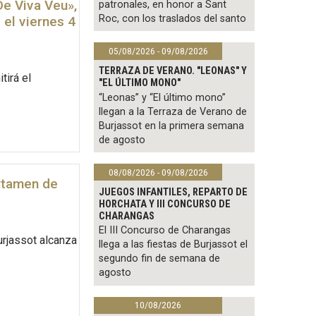
De Viva Veu»,
patronales, en honor a Sant
Roc, con los traslados del santo
 el viernes 4
05/08/2026 - 09/08/2026
TERRAZA DE VERANO. "LEONAS" Y
tirá el
"EL ÚLTIMO MONO"
“Leonas” y “El último mono”
llegan a la Terraza de Verano de
Burjassot en la primera semana
de agosto
08/08/2026 - 09/08/2026
ertamen de
JUEGOS INFANTILES, REPARTO DE
HORCHATA Y III CONCURSO DE
CHARANGAS
El III Concurso de Charangas
urjassot alcanza
llega a las fiestas de Burjassot el
segundo fin de semana de
agosto
10/08/2026