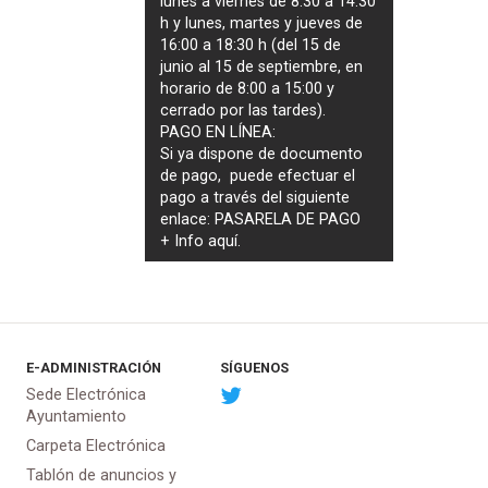
lunes a viernes de 8:30 a 14:30
h y lunes, martes y jueves de
16:00 a 18:30 h (del 15 de
junio al 15 de septiembre, en
horario de 8:00 a 15:00 y
cerrado por las tardes).
PAGO EN LÍNEA:
Si ya dispone de documento
de pago, puede efectuar el
pago a través del siguiente
enlace:
PASARELA DE PAGO
+ Info
aquí
.
E-ADMINISTRACIÓN
SÍGUENOS
Sede Electrónica
Ayuntamiento
Carpeta Electrónica
Tablón de anuncios y