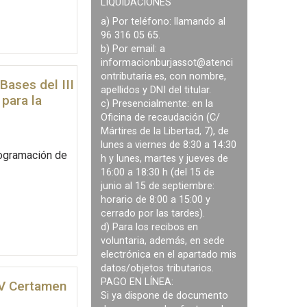
LIQUIDACIONES
a) Por teléfono: llamando al
96 316 05 65.
b) Por email: a
informacionburjassot@atenci
ontributaria.es
, con nombre,
Bases del III
apellidos y DNI del titular.
para la
c) Presencialmente: en la
Oficina de recaudación (C/
Mártires de la Libertad, 7), de
lunes a viernes de 8:30 a 14:30
rogramación de
h y lunes, martes y jueves de
16:00 a 18:30 h (del 15 de
junio al 15 de septiembre:
horario de 8:00 a 15:00 y
cerrado por las tardes).
d) Para los recibos en
voluntaria, además, en sede
electrónica en el apartado mis
datos/objetos tributarios.
PAGO EN LÍNEA:
l V Certamen
Si ya dispone de documento