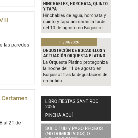
HINCHABLES, HORCHATA, QUINTO
Y TAPA
Hinchables de agua, horchata y
VIII
quinto y tapa animarán la tarde
del 10 de agosto en Burjassot
11/08/2026
de las paredes
DEGUSTACIÓN DE BOCADILLOS Y
ACTUACIÓN ORQUESTA PLATINO
La Orquesta Platino protagoniza
la noche del 11 de agosto en
Burjassot tras la degustación de
embutido
I Certamen
LIBRO FIESTAS SANT ROC
2026
PINCHA AQUÍ
8 al 21 de
SOLICITUD Y PAGO RECIBOS
(NO DOMICILIADOS) O