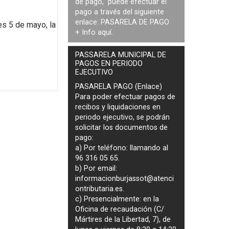
de pago, puede efectuar el
pago a través del siguiente
enlace:
PASARELA DE PAGO
es 5 de mayo, la
+ Info
aquí
.
PASSARELA MUNICIPAL DE
PAGOS EN PERIODO
EJECUTIVO
PASARELA PAGO (Enlace)
Para poder efectuar pagos de
recibos y liquidaciones en
periodo ejecutivo
, se podrán
solicitar los documentos de
pago
:
a) Por teléfono: llamando al
96 316 05 65.
b) Por email:
informacionburjassot@atenci
ontributaria.es
.
c) Presencialmente: en la
Oficina de recaudación (C/
Mártires de la Libertad, 7), de