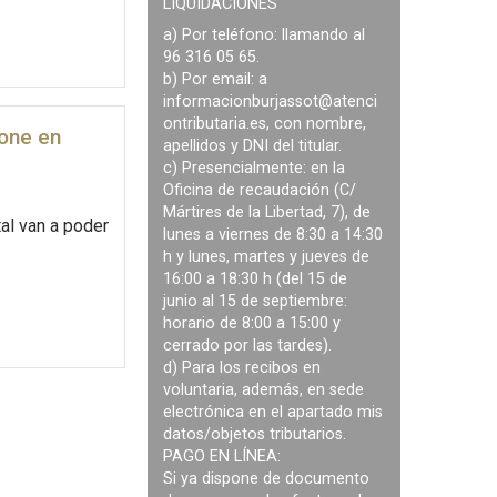
LIQUIDACIONES
a) Por teléfono: llamando al
96 316 05 65.
b) Por email: a
informacionburjassot@atenci
ontributaria.es
, con nombre,
pone en
apellidos y DNI del titular.
c) Presencialmente: en la
Oficina de recaudación (C/
Mártires de la Libertad, 7), de
al van a poder
lunes a viernes de 8:30 a 14:30
h y lunes, martes y jueves de
16:00 a 18:30 h (del 15 de
junio al 15 de septiembre:
horario de 8:00 a 15:00 y
cerrado por las tardes).
d) Para los recibos en
voluntaria, además, en sede
electrónica en el apartado mis
datos/objetos tributarios.
PAGO EN LÍNEA:
Si ya dispone de documento