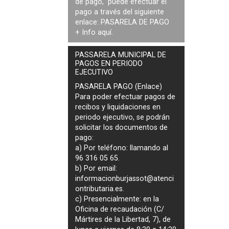
de pago, puede efectuar el
pago a través del siguiente
enlace:
PASARELA DE PAGO
+ Info
aquí
.
PASSARELA MUNICIPAL DE
PAGOS EN PERIODO
EJECUTIVO
PASARELA PAGO (Enlace)
Para poder efectuar pagos de
recibos y liquidaciones en
periodo ejecutivo
, se podrán
solicitar los documentos de
pago
:
a) Por teléfono: llamando al
96 316 05 65.
b) Por email:
informacionburjassot@atenci
ontributaria.es
.
c) Presencialmente: en la
Oficina de recaudación (C/
Mártires de la Libertad, 7), de