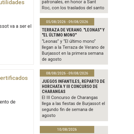
utilidades
patronales, en honor a Sant
Roc, con los traslados del santo
05/08/2026 - 09/08/2026
ssot va a ser el
TERRAZA DE VERANO. "LEONAS" Y
"EL ÚLTIMO MONO"
“Leonas” y “El último mono”
llegan a la Terraza de Verano de
Burjassot en la primera semana
de agosto
08/08/2026 - 09/08/2026
ertificados
JUEGOS INFANTILES, REPARTO DE
HORCHATA Y III CONCURSO DE
CHARANGAS
El III Concurso de Charangas
iento de
llega a las fiestas de Burjassot el
segundo fin de semana de
agosto
10/08/2026