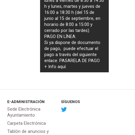
lunes a viernes de 8:30 a 14:30
h y lunes, martes y jueves de
16:00 a 18:30 h (del 15 de
junio al 15 de septiembre, en
horario de 8:00 a 15:00 y
cerrado por las tardes).
PAGO EN LÍNEA:
Si ya dispone de documento
de pago, puede efectuar el
pago a través del siguiente
enlace:
PASARELA DE PAGO
+ Info
aquí
.
E-ADMINISTRACIÓN
SÍGUENOS
Sede Electrónica
Ayuntamiento
Carpeta Electrónica
Tablón de anuncios y