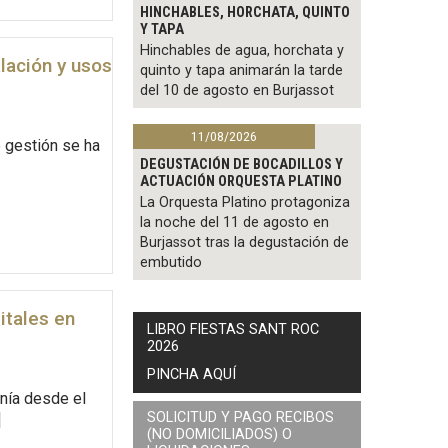
HINCHABLES, HORCHATA, QUINTO
Y TAPA
Hinchables de agua, horchata y
lación y usos
quinto y tapa animarán la tarde
del 10 de agosto en Burjassot
11/08/2026
e gestión se ha
DEGUSTACIÓN DE BOCADILLOS Y
ACTUACIÓN ORQUESTA PLATINO
La Orquesta Platino protagoniza
la noche del 11 de agosto en
Burjassot tras la degustación de
embutido
itales en
LIBRO FIESTAS SANT ROC
2026
PINCHA AQUÍ
nía desde el
SOLICITUD Y PAGO RECIBOS
]
(NO DOMICILIADOS) O