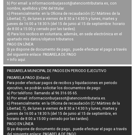
b) Por email: a
informacionburjassot@atenciontributaria.es
, con
nombre, apellidos y DNI del titular.
c) Presencialmente: en la Oficina de recaudación (C/ Mártires de la
Libertad, 7), de lunes a viernes de 8:30 a 14:30 h y lunes, martes y
jueves de 16:00 a 18:30 h (del 15 de junio al 15 de septiembre: horario
de 8:00 a 15:00 y cerrado por las tardes).
d) Para los recibos en voluntaria, además, en sede electrónica en el
apartado mis datos/objetos tributarios.
PAGO EN LÍNEA:
Si ya dispone de documento de pago, puede efectuar el pago a través
del siguiente enlace:
PASARELA DE PAGO
+ Info
aquí
.
PASSARELA MUNICIPAL DE PAGOS EN PERIODO EJECUTIVO
PASARELA PAGO (Enlace)
Para poder efectuar pagos de
recibos y liquidaciones en periodo
ejecutivo
, se podrán
solicitar los documentos de pago
:
a) Por teléfono: llamando al 96 316 05 65.
b) Por email:
informacionburjassot@atenciontributaria.es
.
c) Presencialmente: en la Oficina de recaudación (C/ Mártires de la
Libertad, 7), de lunes a viernes de 8:30 a 14:30 h y lunes, martes y
jueves de 16:00 a 18:30 h (del 15 de junio al 15 de septiembre, en
horario de 8:00 a 15:00 y cerrado por las tardes).
PAGO EN LÍNEA:
Si ya dispone de documento de pago, puede efectuar el pago a través
del siguiente enlace:
PASARELA DE PAGO