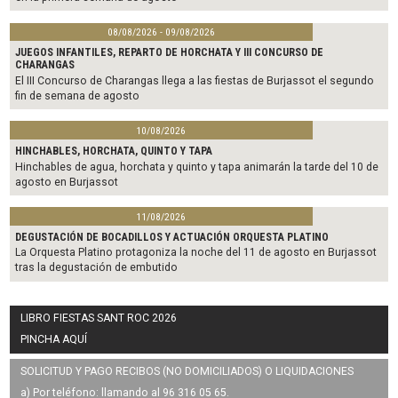
08/08/2026 - 09/08/2026
JUEGOS INFANTILES, REPARTO DE HORCHATA Y III CONCURSO DE
CHARANGAS
El III Concurso de Charangas llega a las fiestas de Burjassot el segundo
fin de semana de agosto
10/08/2026
HINCHABLES, HORCHATA, QUINTO Y TAPA
Hinchables de agua, horchata y quinto y tapa animarán la tarde del 10 de
agosto en Burjassot
11/08/2026
DEGUSTACIÓN DE BOCADILLOS Y ACTUACIÓN ORQUESTA PLATINO
La Orquesta Platino protagoniza la noche del 11 de agosto en Burjassot
tras la degustación de embutido
LIBRO FIESTAS SANT ROC 2026
PINCHA AQUÍ
SOLICITUD Y PAGO RECIBOS (NO DOMICILIADOS) O LIQUIDACIONES
a) Por teléfono: llamando al 96 316 05 65.