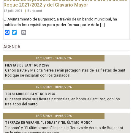
Roque 2021/2022 y del Clavario Mayor
15 julio 2021
|
Burjassot
El Ayuntamiento de Burjassot, a través de un bando municipal, ha
publicado los requisitos para poder formar parte de la […]
Facebook
Twitter
Email
AGENDA
01/08/2026 - 16/08/2026
FIESTAS DE SANT ROC 2026
Carlos Baute y Maldita Nerea serán protagonistas de las fiestas de Sant
Roc que se iniciarán con los traslados
02/08/2026 - 08/08/2026
TRASLADOS DE SANT ROC 2026
Burjassot inicia sus fiestas patronales, en honor a Sant Roc, con los
traslados del santo
05/08/2026 - 09/08/2026
TERRAZA DE VERANO. "LEONAS" Y "EL ÚLTIMO MONO"
“Leonas” y “El último mono” llegan a la Terraza de Verano de Burjassot
en la primera semana de agosto