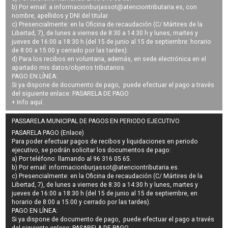
b) Por email: a
informacionburjassot@atenciontributaria.es
, con
nombre, apellidos y DNI del titular.
c) Presencialmente: en la Oficina de recaudación (C/ Mártires de la
Libertad, 7), de lunes a viernes de 8:30 a 14:30 h y lunes, martes y
jueves de 16:00 a 18:30 h (del 15 de junio al 15 de septiembre: horario
de 8:00 a 15:00 y cerrado por las tardes).
d) Para los recibos en voluntaria, además, en sede electrónica en el
apartado mis datos/objetos tributarios.
PAGO EN LÍNEA:
Si ya dispone de documento de pago, puede efectuar el pago a través
del siguiente enlace:
PASARELA DE PAGO
+ Info
aquí
.
PASSARELA MUNICIPAL DE PAGOS EN PERIODO EJECUTIVO
PASARELA PAGO (Enlace)
Para poder efectuar pagos de
recibos y liquidaciones en periodo
ejecutivo
, se podrán
solicitar los documentos de pago
:
a) Por teléfono: llamando al 96 316 05 65.
b) Por email:
informacionburjassot@atenciontributaria.es
.
c) Presencialmente: en la Oficina de recaudación (C/ Mártires de la
Libertad, 7), de lunes a viernes de 8:30 a 14:30 h y lunes, martes y
jueves de 16:00 a 18:30 h (del 15 de junio al 15 de septiembre, en
horario de 8:00 a 15:00 y cerrado por las tardes).
PAGO EN LÍNEA:
Si ya dispone de documento de pago, puede efectuar el pago a través