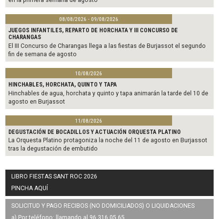
08/08/2026 - 09/08/2026
JUEGOS INFANTILES, REPARTO DE HORCHATA Y III CONCURSO DE
CHARANGAS
El III Concurso de Charangas llega a las fiestas de Burjassot el segundo
fin de semana de agosto
10/08/2026
HINCHABLES, HORCHATA, QUINTO Y TAPA
Hinchables de agua, horchata y quinto y tapa animarán la tarde del 10 de
agosto en Burjassot
11/08/2026
DEGUSTACIÓN DE BOCADILLOS Y ACTUACIÓN ORQUESTA PLATINO
La Orquesta Platino protagoniza la noche del 11 de agosto en Burjassot
tras la degustación de embutido
LIBRO FIESTAS SANT ROC 2026
PINCHA AQUÍ
SOLICITUD Y PAGO RECIBOS (NO DOMICILIADOS) O LIQUIDACIONES
a) Por teléfono: llamando al 96 316 05 65.