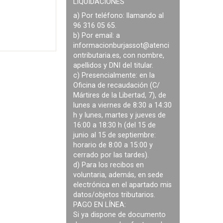
LIQUIDACIONES
a) Por teléfono: llamando al
96 316 05 65.
b) Por email: a
informacionburjassot@atenci
ontributaria.es
, con nombre,
apellidos y DNI del titular.
c) Presencialmente: en la
Oficina de recaudación (C/
Mártires de la Libertad, 7), de
lunes a viernes de 8:30 a 14:30
h y lunes, martes y jueves de
16:00 a 18:30 h (del 15 de
junio al 15 de septiembre:
horario de 8:00 a 15:00 y
cerrado por las tardes).
d) Para los recibos en
voluntaria, además, en sede
electrónica en el apartado mis
datos/objetos tributarios.
PAGO EN LÍNEA:
Si ya dispone de documento