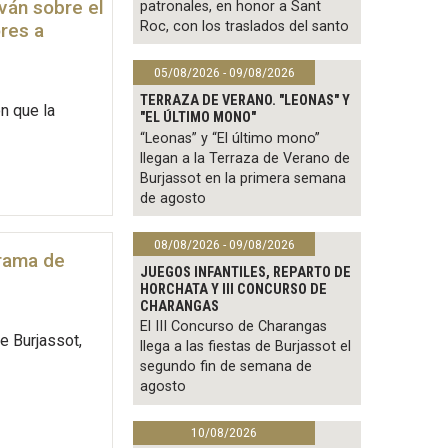
ván sobre el
patronales, en honor a Sant
Roc, con los traslados del santo
res a
05/08/2026 - 09/08/2026
TERRAZA DE VERANO. "LEONAS" Y
n que la
"EL ÚLTIMO MONO"
“Leonas” y “El último mono”
llegan a la Terraza de Verano de
Burjassot en la primera semana
de agosto
08/08/2026 - 09/08/2026
grama de
JUEGOS INFANTILES, REPARTO DE
HORCHATA Y III CONCURSO DE
CHARANGAS
El III Concurso de Charangas
e Burjassot,
llega a las fiestas de Burjassot el
segundo fin de semana de
agosto
10/08/2026