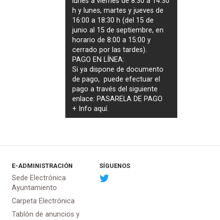
lunes a viernes de 8:30 a 14:30
h y lunes, martes y jueves de
16:00 a 18:30 h (del 15 de
junio al 15 de septiembre, en
horario de 8:00 a 15:00 y
cerrado por las tardes).
PAGO EN LÍNEA:
Si ya dispone de documento
de pago, puede efectuar el
pago a través del siguiente
enlace:
PASARELA DE PAGO
+ Info
aquí
.
E-ADMINISTRACIÓN
SÍGUENOS
Sede Electrónica
Ayuntamiento
Carpeta Electrónica
Tablón de anuncios y