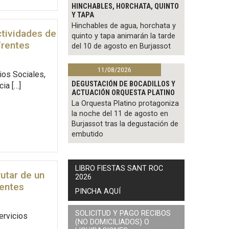
HINCHABLES, HORCHATA, QUINTO
Y TAPA
Hinchables de agua, horchata y
ctividades de
quinto y tapa animarán la tarde
frentes
del 10 de agosto en Burjassot
11/08/2026
ios Sociales,
DEGUSTACIÓN DE BOCADILLOS Y
ia […]
ACTUACIÓN ORQUESTA PLATINO
La Orquesta Platino protagoniza
la noche del 11 de agosto en
Burjassot tras la degustación de
embutido
LIBRO FIESTAS SANT ROC
utar de un
2026
rentes
PINCHA AQUÍ
SOLICITUD Y PAGO RECIBOS
ervicios
(NO DOMICILIADOS) O