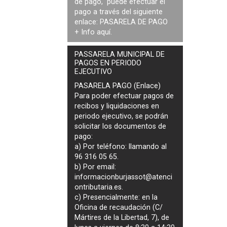
de pago, puede efectuar el
pago a través del siguiente
enlace:
PASARELA DE PAGO
+ Info
aquí
.
PASSARELA MUNICIPAL DE
PAGOS EN PERIODO
EJECUTIVO
PASARELA PAGO (Enlace)
Para poder efectuar pagos de
recibos y liquidaciones en
periodo ejecutivo
, se podrán
solicitar los documentos de
pago
:
a) Por teléfono: llamando al
96 316 05 65.
b) Por email:
informacionburjassot@atenci
ontributaria.es
.
c) Presencialmente: en la
Oficina de recaudación (C/
Mártires de la Libertad, 7), de