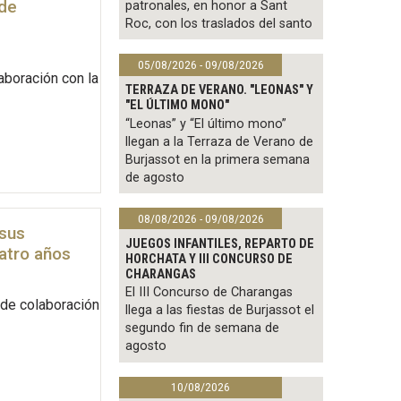
 de
patronales, en honor a Sant
Roc, con los traslados del santo
05/08/2026 - 09/08/2026
aboración con la
TERRAZA DE VERANO. "LEONAS" Y
"EL ÚLTIMO MONO"
“Leonas” y “El último mono”
llegan a la Terraza de Verano de
Burjassot en la primera semana
de agosto
08/08/2026 - 09/08/2026
 sus
JUEGOS INFANTILES, REPARTO DE
atro años
HORCHATA Y III CONCURSO DE
CHARANGAS
El III Concurso de Charangas
 de colaboración
llega a las fiestas de Burjassot el
segundo fin de semana de
agosto
10/08/2026