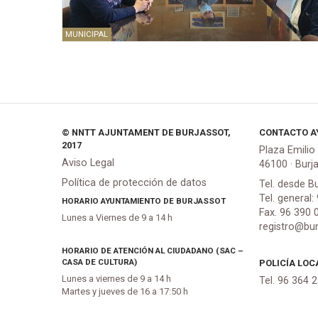
MUNICIPAL
© NNTT AJUNTAMENT DE BURJASSOT,
CONTACTO A
2017
Plaza Emilio
Aviso Legal
46100 · Burj
Política de protección de datos
Tel. desde B
Tel. general:
HORARIO AYUNTAMIENTO DE BURJASSOT
Fax. 96 390 
Lunes a Viernes de 9 a 14 h
registro@bur
HORARIO DE ATENCIÓN AL CIUDADANO (SAC –
CASA DE CULTURA)
POLICÍA LOC
Lunes a viernes de 9 a 14 h
Tel. 96 364 
Martes y jueves de 16 a 17:50 h