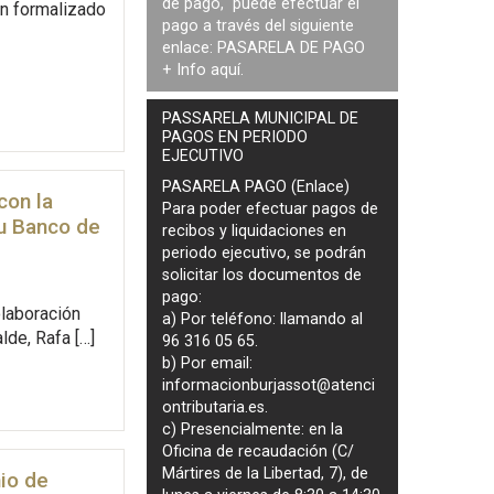
de pago, puede efectuar el
n formalizado
pago a través del siguiente
enlace:
PASARELA DE PAGO
+ Info
aquí
.
PASSARELA MUNICIPAL DE
PAGOS EN PERIODO
EJECUTIVO
PASARELA PAGO (Enlace)
con la
Para poder efectuar pagos de
u Banco de
recibos y liquidaciones en
periodo ejecutivo
, se podrán
solicitar los documentos de
pago
:
laboración
a) Por teléfono: llamando al
lde, Rafa […]
96 316 05 65.
b) Por email:
informacionburjassot@atenci
ontributaria.es
.
c) Presencialmente: en la
Oficina de recaudación (C/
Mártires de la Libertad, 7), de
io de