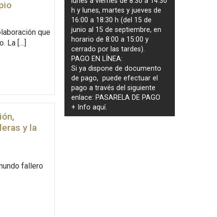
lunes a viernes de 8:30 a 14:30
pio
h y lunes, martes y jueves de
16:00 a 18:30 h (del 15 de
junio al 15 de septiembre, en
olaboración que
horario de 8:00 a 15:00 y
. La […]
cerrado por las tardes).
PAGO EN LÍNEA:
Si ya dispone de documento
de pago, puede efectuar el
pago a través del siguiente
enlace:
PASARELA DE PAGO
+ Info
aquí
.
ión,
eras y la
 mundo fallero