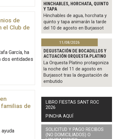
HINCHABLES, HORCHATA, QUINTO
Y TAPA
Hinchables de agua, horchata y
enios de
quinto y tapa animarán la tarde
n el Club de
del 10 de agosto en Burjassot
11/08/2026
DEGUSTACIÓN DE BOCADILLOS Y
afa García, ha
ACTUACIÓN ORQUESTA PLATINO
n dos entidades
La Orquesta Platino protagoniza
la noche del 11 de agosto en
Burjassot tras la degustación de
embutido
 en
LIBRO FIESTAS SANT ROC
 familias de
2026
PINCHA AQUÍ
SOLICITUD Y PAGO RECIBOS
a ayuda
(NO DOMICILIADOS) O