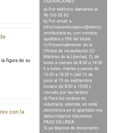
LIQUIDACIONES
a) Por teléfono: llamando al
96 316 05 65.
b) Por email: a
informacionburjassot@atenci
ontributaria.es
, con nombre,
 de
apellidos y DNI del titular.
c) Presencialmente: en la
Oficina de recaudación (C/
Mártires de la Libertad, 7), de
la figura de su
lunes a viernes de 8:30 a 14:30
h y lunes, martes y jueves de
16:00 a 18:30 h (del 15 de
junio al 15 de septiembre:
horario de 8:00 a 15:00 y
cerrado por las tardes).
d) Para los recibos en
voluntaria, además, en sede
electrónica en el apartado mis
nio con la
datos/objetos tributarios.
PAGO EN LÍNEA:
Si ya dispone de documento