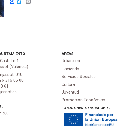
Facebook
Twitter
Email
YUNTAMIENTO
ÁREAS
 Castelar 1
Urbanismo
assot (Valencia)
Hacienda
urjassot: 010
Servicios Sociales
 96 316 05 00
Cultura
03 61
jassot.es
Juventud
Promoción Económica
AL
FONDOS NEXTGENERATION EU
21 25