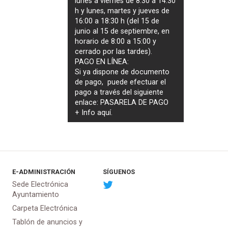
lunes a viernes de 8:30 a 14:30
h y lunes, martes y jueves de
16:00 a 18:30 h (del 15 de
junio al 15 de septiembre, en
horario de 8:00 a 15:00 y
cerrado por las tardes).
PAGO EN LÍNEA:
Si ya dispone de documento
de pago, puede efectuar el
pago a través del siguiente
enlace:
PASARELA DE PAGO
+ Info
aquí
.
E-ADMINISTRACIÓN
SÍGUENOS
Sede Electrónica
Ayuntamiento
Carpeta Electrónica
Tablón de anuncios y