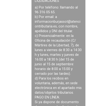
LIQUIDACIONES
a) Por teléfono: llamando al
96 316 05 65.
b) Por email: a
informacionburjassot@atenci
ontributaria.es
, con nombre,
apellidos y DNI del titular.
c) Presencialmente: en la
Oficina de recaudación (C/
Mártires de la Libertad, 7), de
lunes a viernes de 8:30 a 14:30
h y lunes, martes y jueves de
16:00 a 18:30 h (del 15 de
junio al 15 de septiembre:
horario de 8:00 a 15:00 y
cerrado por las tardes).
d) Para los recibos en
voluntaria, además, en sede
electrónica en el apartado mis
datos/objetos tributarios.
PAGO EN LÍNEA:
Si ya dispone de documento