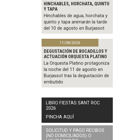
HINCHABLES, HORCHATA, QUINTO
Y TAPA
Hinchables de agua, horchata y
quinto y tapa animarán la tarde
del 10 de agosto en Burjassot
11/08/2026
DEGUSTACIÓN DE BOCADILLOS Y
ACTUACIÓN ORQUESTA PLATINO
La Orquesta Platino protagoniza
la noche del 11 de agosto en
Burjassot tras la degustación de
embutido
LIBRO FIESTAS SANT ROC
2026
PINCHA AQUÍ
SOLICITUD Y PAGO RECIBOS
(NO DOMICILIADOS) O