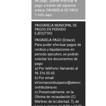
de pago, puede efectuar el
pago a través del siguiente
enlace:
PASARELA DE PAGO
+ Info
aquí
.
PASSARELA MUNICIPAL DE
PAGOS EN PERIODO
EJECUTIVO
PASARELA PAGO (Enlace)
Para poder efectuar pagos de
recibos y liquidaciones en
periodo ejecutivo
, se podrán
solicitar los documentos de
pago
:
a) Por teléfono: llamando al
96 316 05 65.
b) Por email:
informacionburjassot@atenci
ontributaria.es
.
c) Presencialmente: en la
Oficina de recaudación (C/
Mártires de la Libertad, 7), de