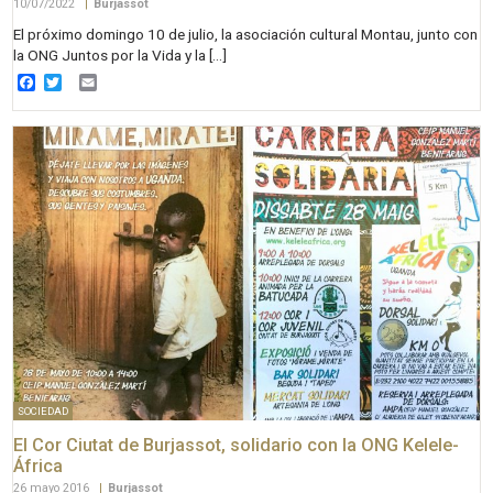
10/07/2022
|
Burjassot
El próximo domingo 10 de julio, la asociación cultural Montau, junto con
la ONG Juntos por la Vida y la […]
Facebook
Twitter
Email
SOCIEDAD
El Cor Ciutat de Burjassot, solidario con la ONG Kelele-
África
26 mayo 2016
|
Burjassot