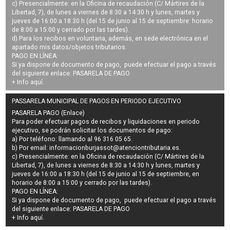
c) Presencialmente: en la Oficina de recaudación (C/ Mártires de la
Libertad, 7), de lunes a viernes de 8:30 a 14:30 h y lunes, martes y
jueves de 16:00 a 18:30 h (del 15 de junio al 15 de septiembre: horario
de 8:00 a 15:00 y cerrado por las tardes).
d) Para los recibos en voluntaria, además, en sede electrónica en el
apartado mis datos/objetos tributarios.
PAGO EN LÍNEA:
Si ya dispone de documento de pago, puede efectuar el pago a través
del siguiente enlace:
PASARELA DE PAGO
+ Info
aquí
.
PASSARELA MUNICIPAL DE PAGOS EN PERIODO EJECUTIVO
PASARELA PAGO (Enlace)
Para poder efectuar pagos de
recibos y liquidaciones en periodo
ejecutivo
, se podrán
solicitar los documentos de pago
:
a) Por teléfono: llamando al 96 316 05 65.
b) Por email:
informacionburjassot@atenciontributaria.es
.
c) Presencialmente: en la Oficina de recaudación (C/ Mártires de la
Libertad, 7), de lunes a viernes de 8:30 a 14:30 h y lunes, martes y
jueves de 16:00 a 18:30 h (del 15 de junio al 15 de septiembre, en
horario de 8:00 a 15:00 y cerrado por las tardes).
PAGO EN LÍNEA:
Si ya dispone de documento de pago, puede efectuar el pago a través
del siguiente enlace:
PASARELA DE PAGO
+ Info
aquí
.