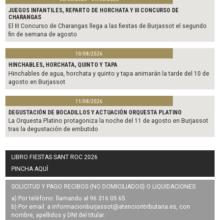
JUEGOS INFANTILES, REPARTO DE HORCHATA Y III CONCURSO DE
CHARANGAS
El III Concurso de Charangas llega a las fiestas de Burjassot el segundo
fin de semana de agosto
10/08/2026
HINCHABLES, HORCHATA, QUINTO Y TAPA
Hinchables de agua, horchata y quinto y tapa animarán la tarde del 10 de
agosto en Burjassot
11/08/2026
DEGUSTACIÓN DE BOCADILLOS Y ACTUACIÓN ORQUESTA PLATINO
La Orquesta Platino protagoniza la noche del 11 de agosto en Burjassot
tras la degustación de embutido
LIBRO FIESTAS SANT ROC 2026
PINCHA AQUÍ
SOLICITUD Y PAGO RECIBOS (NO DOMICILIADOS) O LIQUIDACIONES
a) Por teléfono: llamando al 96 316 05 65.
b) Por email: a
informacionburjassot@atenciontributaria.es
, con
nombre, apellidos y DNI del titular.