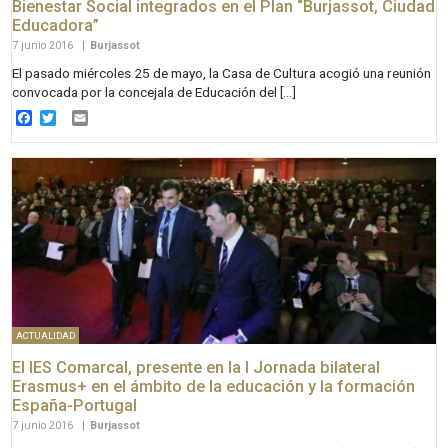
Bienestar Social integrados en el Plan “Burjassot, Ciudad
Educadora”
7 junio 2016
|
Burjassot
El pasado miércoles 25 de mayo, la Casa de Cultura acogió una reunión
convocada por la concejala de Educación del […]
Facebook
Twitter
Email
ACTUALIDAD
El IES Comarcal, presente en la I Jornada bilateral
Erasmus+ en el ámbito de la educación y la formación
España-Portugal
7 junio 2016
|
Burjassot