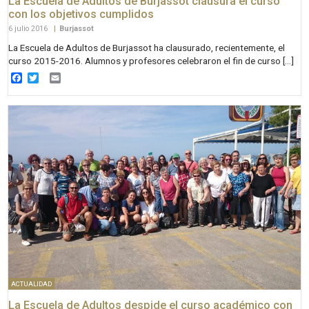
La Escuela de Adultos de Burjassot clausura el curso
con los objetivos cumplidos
6 julio 2016
|
Burjassot
La Escuela de Adultos de Burjassot ha clausurado, recientemente, el
curso 2015-2016. Alumnos y profesores celebraron el fin de curso […]
Facebook
Twitter
Email
ACTUALIDAD
La Escuela de Adultos despide el curso académico con