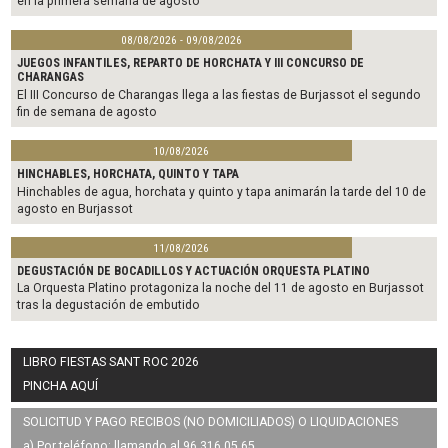
en la primera semana de agosto
08/08/2026 - 09/08/2026
JUEGOS INFANTILES, REPARTO DE HORCHATA Y III CONCURSO DE
CHARANGAS
El III Concurso de Charangas llega a las fiestas de Burjassot el segundo
fin de semana de agosto
10/08/2026
HINCHABLES, HORCHATA, QUINTO Y TAPA
Hinchables de agua, horchata y quinto y tapa animarán la tarde del 10 de
agosto en Burjassot
11/08/2026
DEGUSTACIÓN DE BOCADILLOS Y ACTUACIÓN ORQUESTA PLATINO
La Orquesta Platino protagoniza la noche del 11 de agosto en Burjassot
tras la degustación de embutido
LIBRO FIESTAS SANT ROC 2026
PINCHA AQUÍ
SOLICITUD Y PAGO RECIBOS (NO DOMICILIADOS) O LIQUIDACIONES
a) Por teléfono: llamando al 96 316 05 65.