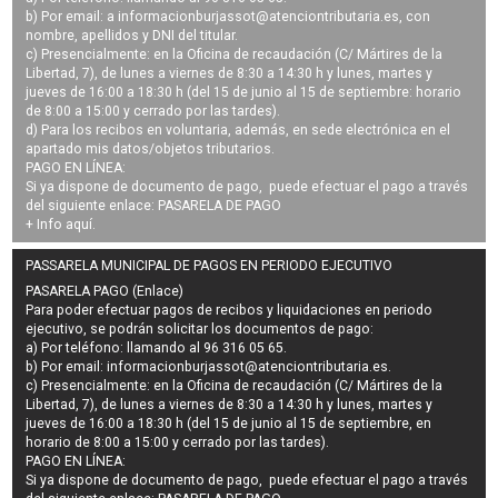
b) Por email: a
informacionburjassot@atenciontributaria.es
, con
nombre, apellidos y DNI del titular.
c) Presencialmente: en la Oficina de recaudación (C/ Mártires de la
Libertad, 7), de lunes a viernes de 8:30 a 14:30 h y lunes, martes y
jueves de 16:00 a 18:30 h (del 15 de junio al 15 de septiembre: horario
de 8:00 a 15:00 y cerrado por las tardes).
d) Para los recibos en voluntaria, además, en sede electrónica en el
apartado mis datos/objetos tributarios.
PAGO EN LÍNEA:
Si ya dispone de documento de pago, puede efectuar el pago a través
del siguiente enlace:
PASARELA DE PAGO
+ Info
aquí
.
PASSARELA MUNICIPAL DE PAGOS EN PERIODO EJECUTIVO
PASARELA PAGO (Enlace)
Para poder efectuar pagos de
recibos y liquidaciones en periodo
ejecutivo
, se podrán
solicitar los documentos de pago
:
a) Por teléfono: llamando al 96 316 05 65.
b) Por email:
informacionburjassot@atenciontributaria.es
.
c) Presencialmente: en la Oficina de recaudación (C/ Mártires de la
Libertad, 7), de lunes a viernes de 8:30 a 14:30 h y lunes, martes y
jueves de 16:00 a 18:30 h (del 15 de junio al 15 de septiembre, en
horario de 8:00 a 15:00 y cerrado por las tardes).
PAGO EN LÍNEA:
Si ya dispone de documento de pago, puede efectuar el pago a través