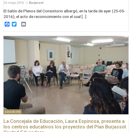
26 mayo 2016
|
Burjassot
El Salón de Plenos del Consistorio albergó, en la tarde de ayer (25-05-
2016), el acto de reconocimiento con el cual […]
Facebook
Twitter
Email
EDUCACIÓN
La Concejala de Educación, Laura Espinosa, presenta a
los centros educativos los proyectos del Plan Burjassot