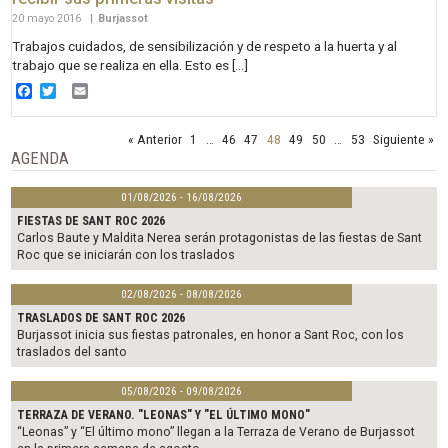
20 mayo 2016
|
Burjassot
Trabajos cuidados, de sensibilización y de respeto a la huerta y al
trabajo que se realiza en ella. Esto es […]
Facebook
Twitter
Email
« Anterior
1
…
46
47
48
49
50
…
53
Siguiente »
AGENDA
01/08/2026 - 16/08/2026
FIESTAS DE SANT ROC 2026
Carlos Baute y Maldita Nerea serán protagonistas de las fiestas de Sant
Roc que se iniciarán con los traslados
02/08/2026 - 08/08/2026
TRASLADOS DE SANT ROC 2026
Burjassot inicia sus fiestas patronales, en honor a Sant Roc, con los
traslados del santo
05/08/2026 - 09/08/2026
TERRAZA DE VERANO. "LEONAS" Y "EL ÚLTIMO MONO"
“Leonas” y “El último mono” llegan a la Terraza de Verano de Burjassot