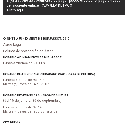
Si ya dispone de documento de pago, puede efectuar el pago a través
del siguiente enlace:
PASARELA DE PAGO
+ Info
aquí
.
© NNTT AJUNTAMENT DE BURJASSOT, 2017
Aviso Legal
Política de protección de datos
HORARIO AYUNTAMIENTO DE BURJASSOT
Lunes a Viernes de 9 a 14 h
HORARIO DE ATENCIÓN AL CIUDADANO (SAC – CASA DE CULTURA)
Lunes a viernes de 9 a 14 h
Martes y jueves de 16 a 17:50 h
HORARIO DE VERANO SAC – CASA DE CULTURA
(del 15 de junio al 30 de septiembre)
Lunes a viernes de 9 a 14 h
Martes y jueves cerrado por la tarde
CITA PREVIA