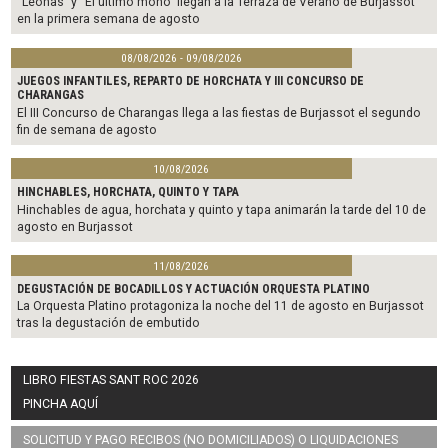
“Leonas” y “El último mono” llegan a la Terraza de Verano de Burjassot
en la primera semana de agosto
08/08/2026 - 09/08/2026
JUEGOS INFANTILES, REPARTO DE HORCHATA Y III CONCURSO DE
CHARANGAS
El III Concurso de Charangas llega a las fiestas de Burjassot el segundo
fin de semana de agosto
10/08/2026
HINCHABLES, HORCHATA, QUINTO Y TAPA
Hinchables de agua, horchata y quinto y tapa animarán la tarde del 10 de
agosto en Burjassot
11/08/2026
DEGUSTACIÓN DE BOCADILLOS Y ACTUACIÓN ORQUESTA PLATINO
La Orquesta Platino protagoniza la noche del 11 de agosto en Burjassot
tras la degustación de embutido
LIBRO FIESTAS SANT ROC 2026
PINCHA AQUÍ
SOLICITUD Y PAGO RECIBOS (NO DOMICILIADOS) O LIQUIDACIONES