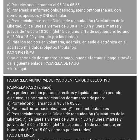
a) Por teléfono: llamando al 96 316 05 65.
b) Por email: a
informacionburjassot@atenciontributaria.es
, con
nombre, apellidos y DNI del titular.
c) Presencialmente: en la Oficina de recaudación (C/ Mártires de la
Libertad, 7), de lunes a viernes de 8:30 a 14:30 h y lunes, martes y
jueves de 16:00 a 18:30 h (del 15 de junio al 15 de septiembre: horario
de 8:00 a 15:00 y cerrado por las tardes).
d) Para los recibos en voluntaria, además, en sede electrónica en el
apartado mis datos/objetos tributarios.
PAGO EN LÍNEA:
Si ya dispone de documento de pago, puede efectuar el pago a través
del siguiente enlace:
PASARELA DE PAGO
+ Info
aquí
.
PASSARELA MUNICIPAL DE PAGOS EN PERIODO EJECUTIVO
PASARELA PAGO (Enlace)
Para poder efectuar pagos de
recibos y liquidaciones en periodo
ejecutivo
, se podrán
solicitar los documentos de pago
:
a) Por teléfono: llamando al 96 316 05 65.
b) Por email:
informacionburjassot@atenciontributaria.es
.
c) Presencialmente: en la Oficina de recaudación (C/ Mártires de la
Libertad, 7), de lunes a viernes de 8:30 a 14:30 h y lunes, martes y
jueves de 16:00 a 18:30 h (del 15 de junio al 15 de septiembre, en
horario de 8:00 a 15:00 y cerrado por las tardes).
PAGO EN LÍNEA: