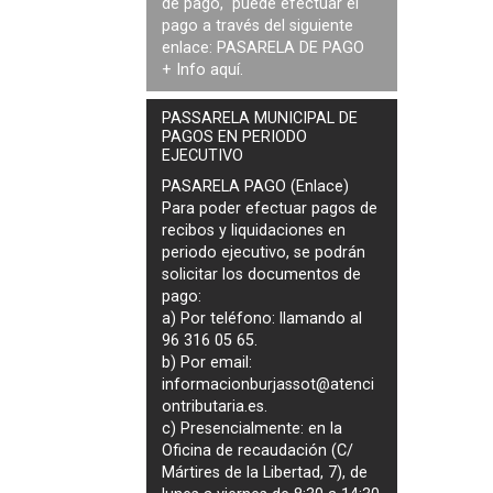
de pago, puede efectuar el
pago a través del siguiente
enlace:
PASARELA DE PAGO
+ Info
aquí
.
PASSARELA MUNICIPAL DE
PAGOS EN PERIODO
EJECUTIVO
PASARELA PAGO (Enlace)
Para poder efectuar pagos de
recibos y liquidaciones en
periodo ejecutivo
, se podrán
solicitar los documentos de
pago
:
a) Por teléfono: llamando al
96 316 05 65.
b) Por email:
informacionburjassot@atenci
ontributaria.es
.
c) Presencialmente: en la
Oficina de recaudación (C/
Mártires de la Libertad, 7), de