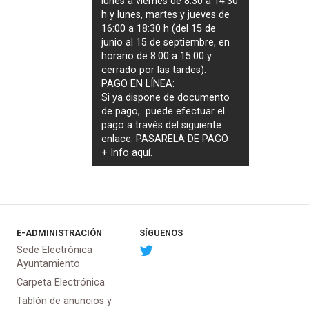
lunes a viernes de 8:30 a 14:30
h y lunes, martes y jueves de
16:00 a 18:30 h (del 15 de
junio al 15 de septiembre, en
horario de 8:00 a 15:00 y
cerrado por las tardes).
PAGO EN LÍNEA:
Si ya dispone de documento
de pago, puede efectuar el
pago a través del siguiente
enlace:
PASARELA DE PAGO
+ Info
aquí
.
E-ADMINISTRACIÓN
SÍGUENOS
Sede Electrónica
Ayuntamiento
Carpeta Electrónica
Tablón de anuncios y