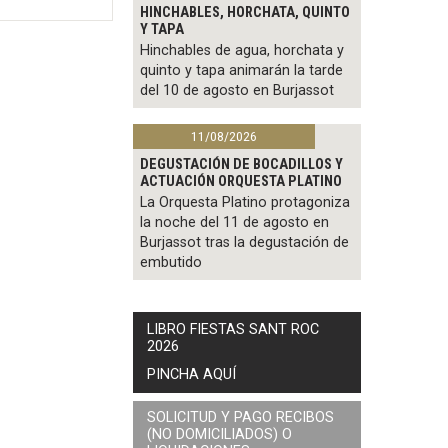
HINCHABLES, HORCHATA, QUINTO
Y TAPA
Hinchables de agua, horchata y
quinto y tapa animarán la tarde
del 10 de agosto en Burjassot
11/08/2026
DEGUSTACIÓN DE BOCADILLOS Y
ACTUACIÓN ORQUESTA PLATINO
La Orquesta Platino protagoniza
la noche del 11 de agosto en
Burjassot tras la degustación de
embutido
LIBRO FIESTAS SANT ROC
2026
PINCHA AQUÍ
SOLICITUD Y PAGO RECIBOS
(NO DOMICILIADOS) O