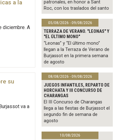
icas a la
patronales, en honor a Sant
Roc, con los traslados del santo
05/08/2026 - 09/08/2026
e diciembre. A
TERRAZA DE VERANO. "LEONAS" Y
"EL ÚLTIMO MONO"
“Leonas” y “El último mono”
llegan a la Terraza de Verano de
Burjassot en la primera semana
de agosto
08/08/2026 - 09/08/2026
bre su
JUEGOS INFANTILES, REPARTO DE
HORCHATA Y III CONCURSO DE
CHARANGAS
El III Concurso de Charangas
Burjassot va a
llega a las fiestas de Burjassot el
segundo fin de semana de
agosto
10/08/2026