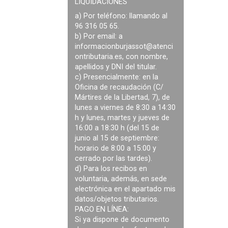
LIQUIDACIONES
a) Por teléfono: llamando al
96 316 05 65.
b) Por email: a
informacionburjassot@atenci
ontributaria.es
, con nombre,
apellidos y DNI del titular.
c) Presencialmente: en la
Oficina de recaudación (C/
Mártires de la Libertad, 7), de
lunes a viernes de 8:30 a 14:30
h y lunes, martes y jueves de
16:00 a 18:30 h (del 15 de
junio al 15 de septiembre:
horario de 8:00 a 15:00 y
cerrado por las tardes).
d) Para los recibos en
voluntaria, además, en sede
electrónica en el apartado mis
datos/objetos tributarios.
PAGO EN LÍNEA:
Si ya dispone de documento