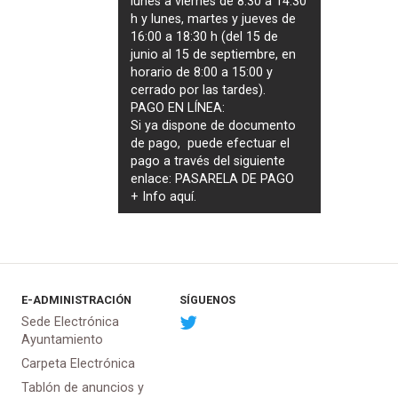
lunes a viernes de 8:30 a 14:30
h y lunes, martes y jueves de
16:00 a 18:30 h (del 15 de
junio al 15 de septiembre, en
horario de 8:00 a 15:00 y
cerrado por las tardes).
PAGO EN LÍNEA:
Si ya dispone de documento
de pago, puede efectuar el
pago a través del siguiente
enlace:
PASARELA DE PAGO
+ Info
aquí
.
E-ADMINISTRACIÓN
SÍGUENOS
Sede Electrónica
Ayuntamiento
Carpeta Electrónica
Tablón de anuncios y