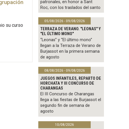
Agrupación
patronales, en honor a Sant
Roc, con los traslados del santo
05/08/2026 - 09/08/2026
nio su curso
TERRAZA DE VERANO. "LEONAS" Y
"EL ÚLTIMO MONO"
“Leonas” y “El último mono”
llegan a la Terraza de Verano de
Burjassot en la primera semana
de agosto
08/08/2026 - 09/08/2026
JUEGOS INFANTILES, REPARTO DE
HORCHATA Y III CONCURSO DE
CHARANGAS
El III Concurso de Charangas
llega a las fiestas de Burjassot el
segundo fin de semana de
agosto
10/08/2026