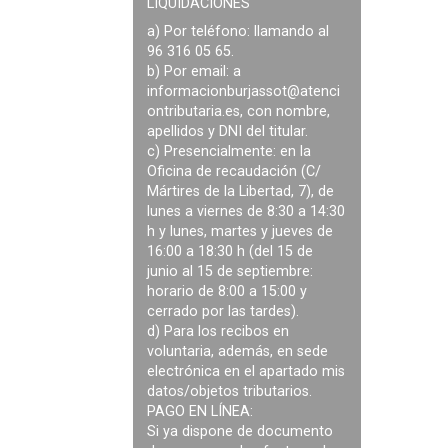
LIQUIDACIONES
a) Por teléfono: llamando al
96 316 05 65.
b) Por email: a
informacionburjassot@atenci
ontributaria.es
, con nombre,
apellidos y DNI del titular.
c) Presencialmente: en la
Oficina de recaudación (C/
Mártires de la Libertad, 7), de
lunes a viernes de 8:30 a 14:30
h y lunes, martes y jueves de
16:00 a 18:30 h (del 15 de
junio al 15 de septiembre:
horario de 8:00 a 15:00 y
cerrado por las tardes).
d) Para los recibos en
voluntaria, además, en sede
electrónica en el apartado mis
datos/objetos tributarios.
PAGO EN LÍNEA:
Si ya dispone de documento