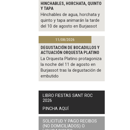
HINCHABLES, HORCHATA, QUINTO
Y TAPA
Hinchables de agua, horchata y
quinto y tapa animarán la tarde
del 10 de agosto en Burjassot
11/08/2026
DEGUSTACIÓN DE BOCADILLOS Y
ACTUACIÓN ORQUESTA PLATINO
La Orquesta Platino protagoniza
la noche del 11 de agosto en
Burjassot tras la degustación de
embutido
LIBRO FIESTAS SANT ROC
2026
PINCHA AQUÍ
SOLICITUD Y PAGO RECIBOS
(NO DOMICILIADOS) O