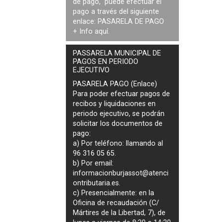
de pago, puede efectuar el
pago a través del siguiente
enlace:
PASARELA DE PAGO
+ Info
aquí
.
PASSARELA MUNICIPAL DE
PAGOS EN PERIODO
EJECUTIVO
PASARELA PAGO (Enlace)
Para poder efectuar pagos de
recibos y liquidaciones en
periodo ejecutivo
, se podrán
solicitar los documentos de
pago
:
a) Por teléfono: llamando al
96 316 05 65.
b) Por email:
informacionburjassot@atenci
ontributaria.es
.
c) Presencialmente: en la
Oficina de recaudación (C/
Mártires de la Libertad, 7), de