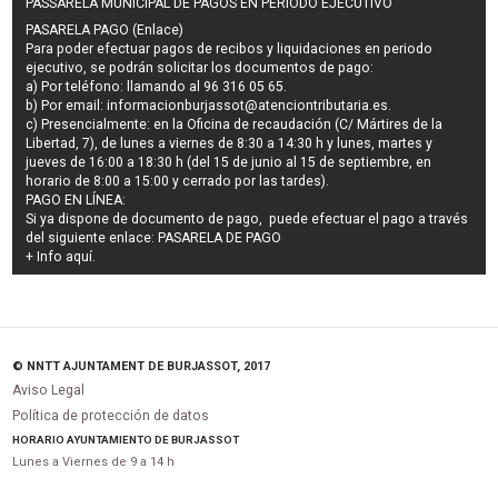
PASSARELA MUNICIPAL DE PAGOS EN PERIODO EJECUTIVO
PASARELA PAGO (Enlace)
Para poder efectuar pagos de
recibos y liquidaciones en periodo
ejecutivo
, se podrán
solicitar los documentos de pago
:
a) Por teléfono: llamando al 96 316 05 65.
b) Por email:
informacionburjassot@atenciontributaria.es
.
c) Presencialmente: en la Oficina de recaudación (C/ Mártires de la
Libertad, 7), de lunes a viernes de 8:30 a 14:30 h y lunes, martes y
jueves de 16:00 a 18:30 h (del 15 de junio al 15 de septiembre, en
horario de 8:00 a 15:00 y cerrado por las tardes).
PAGO EN LÍNEA:
Si ya dispone de documento de pago, puede efectuar el pago a través
del siguiente enlace:
PASARELA DE PAGO
+ Info
aquí
.
© NNTT AJUNTAMENT DE BURJASSOT, 2017
Aviso Legal
Política de protección de datos
HORARIO AYUNTAMIENTO DE BURJASSOT
Lunes a Viernes de 9 a 14 h