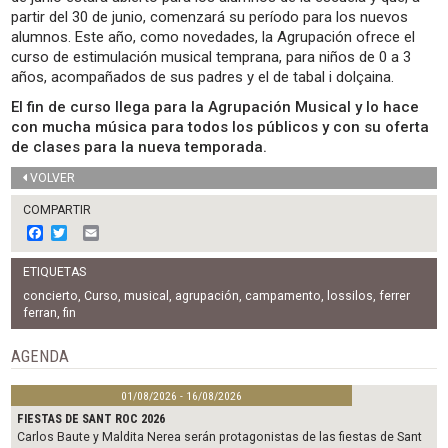
partir del 30 de junio, comenzará su período para los nuevos
alumnos. Este año, como novedades, la Agrupación ofrece el
curso de estimulación musical temprana, para niños de 0 a 3
años, acompañados de sus padres y el de tabal i dolçaina.
El fin de curso llega para la Agrupación Musical y lo hace
con mucha música para todos los públicos y con su oferta
de clases para la nueva temporada.
VOLVER
COMPARTIR
F
T
E
a
w
m
c
i
a
ETIQUETAS
e
t
i
b
t
l
concierto
,
Curso
,
musical
,
agrupación
,
campamento
,
lossilos
,
ferrer
o
e
ferran
,
fin
o
r
k
AGENDA
01/08/2026 - 16/08/2026
FIESTAS DE SANT ROC 2026
Carlos Baute y Maldita Nerea serán protagonistas de las fiestas de Sant