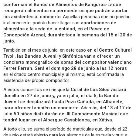
conforman el Banco de Alimentos de Kanguros-Lv que
recogerán alimentos no perecederos que podrán aportar
los asistentes al concierto
. Aquellas personas que no puedan
ir al concierto, podrán hacer llegar sus
aportaciones de
alimentos a la sede de la entidad, en el Paseo de
Concepción Arenal, durante toda la semana del 15 al 20 de
junio.
También en el mes de junio, en este caso
en el Centro Cultural
Tívoli, las Bandas Juvenil y Sinfónica van a ofrecer un
concierto monográfico de obras del compositor valenciano
Ferrer Ferran. Será el domingo 28 de junio a las 12 hora
s
en el citado centro municipal y, al mismo, está confirmada la
asistencia del propio compositor.
A estos conciertos se une que la
Coral de Los Silos visitará
Jumilla en 27 de junio y, ya en julio, el día 5, la Banda
Juvenil se desplazará hasta Pozo Cañada, en Albacete,
para ofrecer también un concierto
. Además,
del 13 al 17 de
julio 50 niños disfrutarán del III Campamento Musical que
tendrá lugar en el Albergue Casablanca, en Xàtiva.
A todo ello, se suma el período de matrículas que, desde el 22
de junio estará abierto para los alumnos de la escuela y que, a