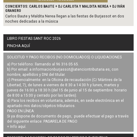
CONCIERTOS: CARLOS BAUTE + DJ CARLOTA Y MALDITA NEREA + DJ IVÁN
GRANERO
Carlos Baute y Maldita Nerea llegan a las fiestas de Burjassot en dos
noches dedicadas a la música
LIBRO FIESTAS SANT ROC 2026
PINCHA AQUÍ
SOLICITUD Y PAGO RECIBOS (NO DOMICILIADOS) O LIQUIDACIONES
a) Por teléfono: llamando al 96 316 05 65.
b) Por email: a
informacionburjassot@atenciontributaria.es
, con
nombre, apellidos y DNI del titular.
c) Presencialmente: en la Oficina de recaudación (C/ Mártires de la
Libertad, 7), de lunes a viernes de 8:30 a 14:30 h y lunes, martes y
jueves de 16:00 a 18:30 h (del 15 de junio al 15 de septiembre: horario
de 8:00 a 15:00 y cerrado por las tardes).
d) Para los recibos en voluntaria, además, en sede electrónica en el
apartado mis datos/objetos tributarios.
PAGO EN LÍNEA:
Si ya dispone de documento de pago, puede efectuar el pago a través
del siguiente enlace:
PASARELA DE PAGO
+ Info
aquí
.