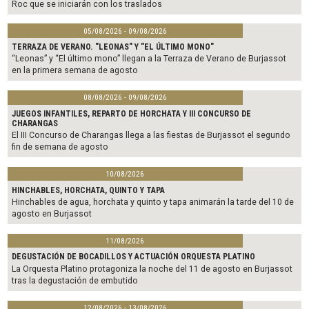
Roc que se iniciarán con los traslados
05/08/2026 - 09/08/2026
TERRAZA DE VERANO. "LEONAS" Y "EL ÚLTIMO MONO"
“Leonas” y “El último mono” llegan a la Terraza de Verano de Burjassot
en la primera semana de agosto
08/08/2026 - 09/08/2026
JUEGOS INFANTILES, REPARTO DE HORCHATA Y III CONCURSO DE
CHARANGAS
El III Concurso de Charangas llega a las fiestas de Burjassot el segundo
fin de semana de agosto
10/08/2026
HINCHABLES, HORCHATA, QUINTO Y TAPA
Hinchables de agua, horchata y quinto y tapa animarán la tarde del 10 de
agosto en Burjassot
11/08/2026
DEGUSTACIÓN DE BOCADILLOS Y ACTUACIÓN ORQUESTA PLATINO
La Orquesta Platino protagoniza la noche del 11 de agosto en Burjassot
tras la degustación de embutido
12/08/2026 - 13/08/2026