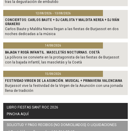
tras la degustación de embutido
12/08/2026 - 13/08/2026
CONCIERTOS: CARLOS BAUTE + DJ CARLOTA Y MALDITA NEREA + DJ IVÁN
GRANERO
Carlos Baute y Maldita Nerea llegan a las fiestas de Burjassot en dos
noches dedicadas a la música
14/08/2026
BAJADA Y RODÀ INFANTIL. MASCLETÁS NOCTURNAS. COETÀ
La pólvora se convierte en la protagonista de las fiestas de Burjassot
con la bajada infantil, las mascletás y la Coetà
15/08/2026
FESTIVIDAD VIRGEN DE LA ASUNCIÓN. MUSICAL + PRIMAVERA VALENCIANA
Burjassot vive la festividad de la Virgen de la Asunción con una jornada
llena de tradición
LIBRO FIESTAS SANT ROC 2026
PINCHA AQUÍ
SOLICITUD Y PAGO RECIBOS (NO DOMICILIADOS) O LIQUIDACIONES