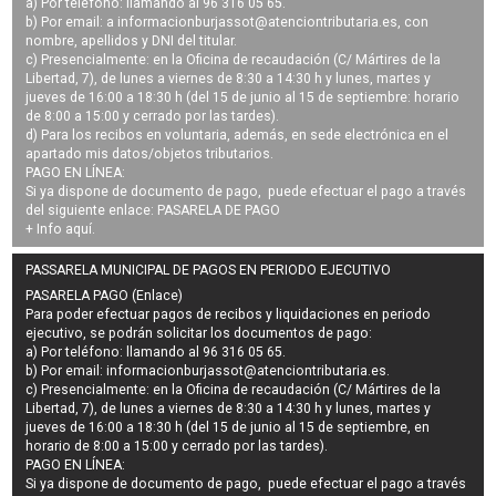
a) Por teléfono: llamando al 96 316 05 65.
b) Por email: a
informacionburjassot@atenciontributaria.es
, con
nombre, apellidos y DNI del titular.
c) Presencialmente: en la Oficina de recaudación (C/ Mártires de la
Libertad, 7), de lunes a viernes de 8:30 a 14:30 h y lunes, martes y
jueves de 16:00 a 18:30 h (del 15 de junio al 15 de septiembre: horario
de 8:00 a 15:00 y cerrado por las tardes).
d) Para los recibos en voluntaria, además, en sede electrónica en el
apartado mis datos/objetos tributarios.
PAGO EN LÍNEA:
Si ya dispone de documento de pago, puede efectuar el pago a través
del siguiente enlace:
PASARELA DE PAGO
+ Info
aquí
.
PASSARELA MUNICIPAL DE PAGOS EN PERIODO EJECUTIVO
PASARELA PAGO (Enlace)
Para poder efectuar pagos de
recibos y liquidaciones en periodo
ejecutivo
, se podrán
solicitar los documentos de pago
:
a) Por teléfono: llamando al 96 316 05 65.
b) Por email:
informacionburjassot@atenciontributaria.es
.
c) Presencialmente: en la Oficina de recaudación (C/ Mártires de la
Libertad, 7), de lunes a viernes de 8:30 a 14:30 h y lunes, martes y
jueves de 16:00 a 18:30 h (del 15 de junio al 15 de septiembre, en
horario de 8:00 a 15:00 y cerrado por las tardes).
PAGO EN LÍNEA:
Si ya dispone de documento de pago, puede efectuar el pago a través