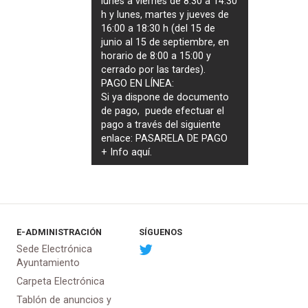
lunes a viernes de 8:30 a 14:30
h y lunes, martes y jueves de
16:00 a 18:30 h (del 15 de
junio al 15 de septiembre, en
horario de 8:00 a 15:00 y
cerrado por las tardes).
PAGO EN LÍNEA:
Si ya dispone de documento
de pago, puede efectuar el
pago a través del siguiente
enlace:
PASARELA DE PAGO
+ Info
aquí
.
E-ADMINISTRACIÓN
SÍGUENOS
Sede Electrónica
Ayuntamiento
Carpeta Electrónica
Tablón de anuncios y