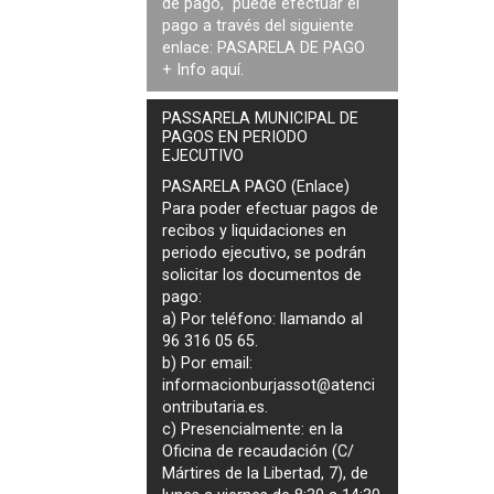
de pago, puede efectuar el
pago a través del siguiente
enlace:
PASARELA DE PAGO
+ Info
aquí
.
PASSARELA MUNICIPAL DE
PAGOS EN PERIODO
EJECUTIVO
PASARELA PAGO (Enlace)
Para poder efectuar pagos de
recibos y liquidaciones en
periodo ejecutivo
, se podrán
solicitar los documentos de
pago
:
a) Por teléfono: llamando al
96 316 05 65.
b) Por email:
informacionburjassot@atenci
ontributaria.es
.
c) Presencialmente: en la
Oficina de recaudación (C/
Mártires de la Libertad, 7), de