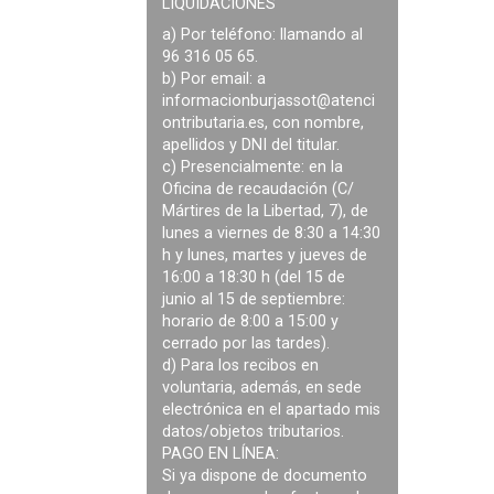
LIQUIDACIONES
a) Por teléfono: llamando al
96 316 05 65.
b) Por email: a
informacionburjassot@atenci
ontributaria.es
, con nombre,
apellidos y DNI del titular.
c) Presencialmente: en la
Oficina de recaudación (C/
Mártires de la Libertad, 7), de
lunes a viernes de 8:30 a 14:30
h y lunes, martes y jueves de
16:00 a 18:30 h (del 15 de
junio al 15 de septiembre:
horario de 8:00 a 15:00 y
cerrado por las tardes).
d) Para los recibos en
voluntaria, además, en sede
electrónica en el apartado mis
datos/objetos tributarios.
PAGO EN LÍNEA:
Si ya dispone de documento