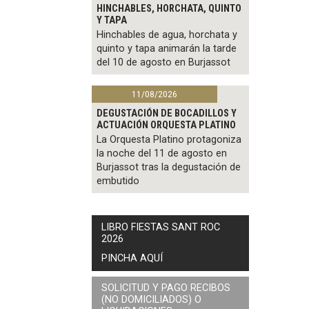
HINCHABLES, HORCHATA, QUINTO
Y TAPA
Hinchables de agua, horchata y
quinto y tapa animarán la tarde
del 10 de agosto en Burjassot
11/08/2026
DEGUSTACIÓN DE BOCADILLOS Y
ACTUACIÓN ORQUESTA PLATINO
La Orquesta Platino protagoniza
la noche del 11 de agosto en
Burjassot tras la degustación de
embutido
LIBRO FIESTAS SANT ROC
2026
PINCHA AQUÍ
SOLICITUD Y PAGO RECIBOS
(NO DOMICILIADOS) O