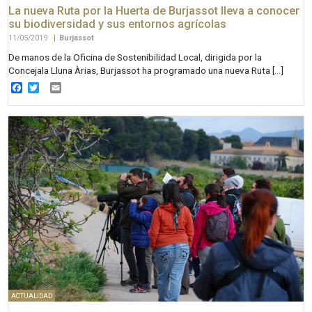
La nueva Ruta por la Huerta de Burjassot lleva a conocer
su biodiversidad y sus entornos agrícolas
11/05/2019
|
Burjassot
De manos de la Oficina de Sostenibilidad Local, dirigida por la
Concejala Lluna Àrias, Burjassot ha programado una nueva Ruta […]
Facebook
Twitter
Email
ACTUALIDAD