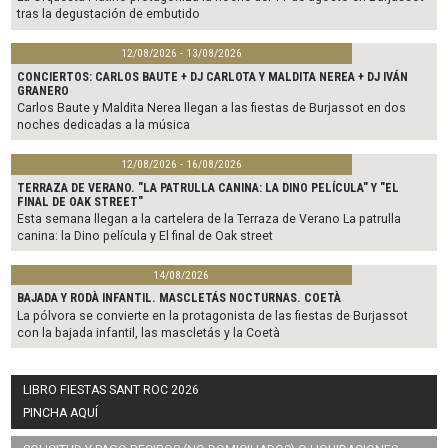
tras la degustación de embutido
12/08/2026 - 13/08/2026
CONCIERTOS: CARLOS BAUTE + DJ CARLOTA Y MALDITA NEREA + DJ IVÁN
GRANERO
Carlos Baute y Maldita Nerea llegan a las fiestas de Burjassot en dos
noches dedicadas a la música
12/08/2026 - 16/08/2026
TERRAZA DE VERANO. "LA PATRULLA CANINA: LA DINO PELÍCULA" Y "EL
FINAL DE OAK STREET"
Esta semana llegan a la cartelera de la Terraza de Verano La patrulla
canina: la Dino película y El final de Oak street
14/08/2026
BAJADA Y RODÀ INFANTIL. MASCLETÁS NOCTURNAS. COETÀ
La pólvora se convierte en la protagonista de las fiestas de Burjassot
con la bajada infantil, las mascletás y la Coetà
LIBRO FIESTAS SANT ROC 2026
PINCHA AQUÍ