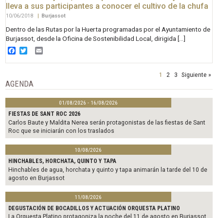
lleva a sus participantes a conocer el cultivo de la chufa
10/06/2018
|
Burjassot
Dentro de las Rutas por la Huerta programadas por el Ayuntamiento de
Burjassot, desde la Oficina de Sostenibilidad Local, dirigida […]
Facebook
Twitter
Email
1
2
3
Siguiente »
AGENDA
01/08/2026 - 16/08/2026
FIESTAS DE SANT ROC 2026
Carlos Baute y Maldita Nerea serán protagonistas de las fiestas de Sant
Roc que se iniciarán con los traslados
10/08/2026
HINCHABLES, HORCHATA, QUINTO Y TAPA
Hinchables de agua, horchata y quinto y tapa animarán la tarde del 10 de
agosto en Burjassot
11/08/2026
DEGUSTACIÓN DE BOCADILLOS Y ACTUACIÓN ORQUESTA PLATINO
La Orquesta Platino protagoniza la noche del 11 de agosto en Burjassot