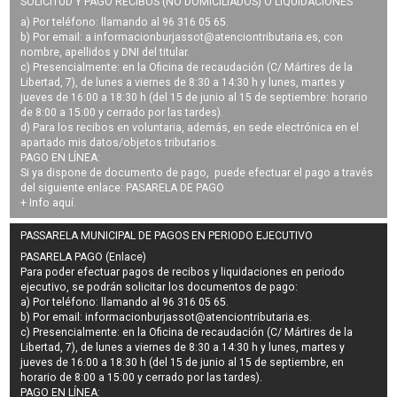
SOLICITUD Y PAGO RECIBOS (NO DOMICILIADOS) O LIQUIDACIONES
a) Por teléfono: llamando al 96 316 05 65.
b) Por email: a
informacionburjassot@atenciontributaria.es
, con
nombre, apellidos y DNI del titular.
c) Presencialmente: en la Oficina de recaudación (C/ Mártires de la
Libertad, 7), de lunes a viernes de 8:30 a 14:30 h y lunes, martes y
jueves de 16:00 a 18:30 h (del 15 de junio al 15 de septiembre: horario
de 8:00 a 15:00 y cerrado por las tardes).
d) Para los recibos en voluntaria, además, en sede electrónica en el
apartado mis datos/objetos tributarios.
PAGO EN LÍNEA:
Si ya dispone de documento de pago, puede efectuar el pago a través
del siguiente enlace:
PASARELA DE PAGO
+ Info
aquí
.
PASSARELA MUNICIPAL DE PAGOS EN PERIODO EJECUTIVO
PASARELA PAGO (Enlace)
Para poder efectuar pagos de
recibos y liquidaciones en periodo
ejecutivo
, se podrán
solicitar los documentos de pago
:
a) Por teléfono: llamando al 96 316 05 65.
b) Por email:
informacionburjassot@atenciontributaria.es
.
c) Presencialmente: en la Oficina de recaudación (C/ Mártires de la
Libertad, 7), de lunes a viernes de 8:30 a 14:30 h y lunes, martes y
jueves de 16:00 a 18:30 h (del 15 de junio al 15 de septiembre, en
horario de 8:00 a 15:00 y cerrado por las tardes).
PAGO EN LÍNEA: