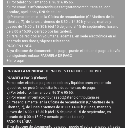
a) Por teléfono: llamando al 96 316 05 65.
b) Por email: a
informacionburjassot@atenciontributaria.es
, con
nombre, apellidos y DNI del titular.
c) Presencialmente: en la Oficina de recaudación (C/ Mártires de la
Libertad, 7), de lunes a viernes de 8:30 a 14:30 h y lunes, martes y
jueves de 16:00 a 18:30 h (del 15 de junio al 15 de septiembre: horario
de 8:00 a 15:00 y cerrado por las tardes).
d) Para los recibos en voluntaria, además, en sede electrónica en el
apartado mis datos/objetos tributarios.
PAGO EN LÍNEA:
Si ya dispone de documento de pago, puede efectuar el pago a través
del siguiente enlace:
PASARELA DE PAGO
+ Info
aquí
.
PASSARELA MUNICIPAL DE PAGOS EN PERIODO EJECUTIVO
PASARELA PAGO (Enlace)
Para poder efectuar pagos de
recibos y liquidaciones en periodo
ejecutivo
, se podrán
solicitar los documentos de pago
:
a) Por teléfono: llamando al 96 316 05 65.
b) Por email:
informacionburjassot@atenciontributaria.es
.
c) Presencialmente: en la Oficina de recaudación (C/ Mártires de la
Libertad, 7), de lunes a viernes de 8:30 a 14:30 h y lunes, martes y
jueves de 16:00 a 18:30 h (del 15 de junio al 15 de septiembre, en
horario de 8:00 a 15:00 y cerrado por las tardes).
PAGO EN LÍNEA:
Si ya dispone de documento de pago, puede efectuar el pago a través