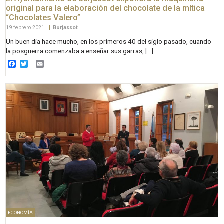
original para la elaboración del chocolate de la mítica
“Chocolates Valero”
19 febrero 2021
|
Burjassot
Un buen día hace mucho, en los primeros 40 del siglo pasado, cuando
la posguerra comenzaba a enseñar sus garras, […]
Facebook
Twitter
Email
ECONOMÍA