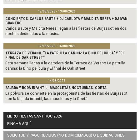
12/08/2026 - 13/08/2026
CONCIERTOS: CARLOS BAUTE + DJ CARLOTA Y MALDITA NEREA + DJ IVÁN
GRANERO
Carlos Baute y Maldita Nerea llegan a las fiestas de Burjassot en dos
noches dedicadas a la música
12/08/2026 - 16/08/2026
TERRAZA DE VERANO. "LA PATRULLA CANINA: LA DINO PELÍCULA" Y "EL
FINAL DE OAK STREET"
Esta semana llegan a la cartelera de la Terraza de Verano La patrulla
canina: la Dino película y El final de Oak street
14/08/2026
BAJADA Y RODÀ INFANTIL. MASCLETÁS NOCTURNAS. COETÀ
La pólvora se convierte en la protagonista de las fiestas de Burjassot
con la bajada infantil, las mascletás y la Coetà
LIBRO FIESTAS SANT ROC 2026
PINCHA AQUÍ
SOLICITUD Y PAGO RECIBOS (NO DOMICILIADOS) O LIQUIDACIONES