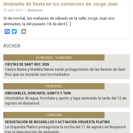
Ambiente de fiesta en los comercios de Jorge Juan
22 abril 2015
|
Burjassot
Si de normal, las mañanas de sábado en la calle Jorge Juan son
animadas, la del pasado 18 de abril […]
Facebook
Twitter
Email
AGENDA
01/08/2026 - 16/08/2026
FIESTAS DE SANT ROC 2026
Carlos Baute y Maldita Nerea serán protagonistas de las fiestas de Sant
Roc que se iniciarán con los traslados
10/08/2026
HINCHABLES, HORCHATA, QUINTO Y TAPA
Hinchables de agua, horchata y quinto y tapa animarán la tarde del 10 de
agosto en Burjassot
11/08/2026
DEGUSTACIÓN DE BOCADILLOS Y ACTUACIÓN ORQUESTA PLATINO
La Orquesta Platino protagoniza la noche del 11 de agosto en Burjassot
tras la degustación de embutido