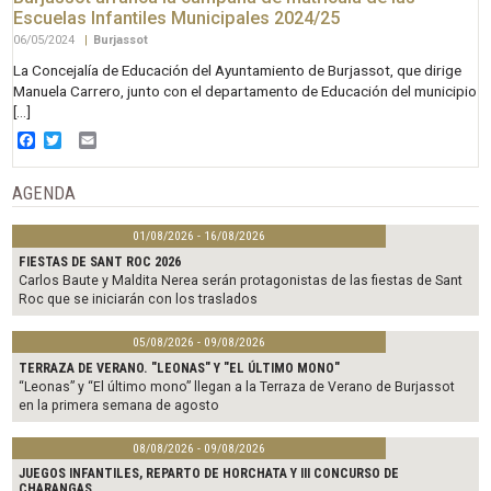
Escuelas Infantiles Municipales 2024/25
06/05/2024
|
Burjassot
La Concejalía de Educación del Ayuntamiento de Burjassot, que dirige
Manuela Carrero, junto con el departamento de Educación del municipio
[…]
Facebook
Twitter
Email
AGENDA
01/08/2026 - 16/08/2026
FIESTAS DE SANT ROC 2026
Carlos Baute y Maldita Nerea serán protagonistas de las fiestas de Sant
Roc que se iniciarán con los traslados
05/08/2026 - 09/08/2026
TERRAZA DE VERANO. "LEONAS" Y "EL ÚLTIMO MONO"
“Leonas” y “El último mono” llegan a la Terraza de Verano de Burjassot
en la primera semana de agosto
08/08/2026 - 09/08/2026
JUEGOS INFANTILES, REPARTO DE HORCHATA Y III CONCURSO DE
CHARANGAS