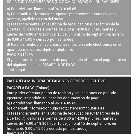
SOLICITUD Y PAGO RECIBOS (NO DOMICILIADOS) O LIQUIDACIONES
a) Por teléfono: llamando al 96 316 05 65.
b) Por email: a
informacionburjassot@atenciontributaria.es
, con
nombre, apellidos y DNI del titular.
c) Presencialmente: en la Oficina de recaudación (C/ Mártires de la
Libertad, 7), de lunes a viernes de 8:30 a 14:30 h y lunes, martes y
jueves de 16:00 a 18:30 h (del 15 de junio al 15 de septiembre: horario
de 8:00 a 15:00 y cerrado por las tardes).
d) Para los recibos en voluntaria, además, en sede electrónica en el
apartado mis datos/objetos tributarios.
PAGO EN LÍNEA:
Si ya dispone de documento de pago, puede efectuar el pago a través
del siguiente enlace:
PASARELA DE PAGO
+ Info
aquí
.
PASSARELA MUNICIPAL DE PAGOS EN PERIODO EJECUTIVO
PASARELA PAGO (Enlace)
Para poder efectuar pagos de
recibos y liquidaciones en periodo
ejecutivo
, se podrán
solicitar los documentos de pago
:
a) Por teléfono: llamando al 96 316 05 65.
b) Por email:
informacionburjassot@atenciontributaria.es
.
c) Presencialmente: en la Oficina de recaudación (C/ Mártires de la
Libertad, 7), de lunes a viernes de 8:30 a 14:30 h y lunes, martes y
jueves de 16:00 a 18:30 h (del 15 de junio al 15 de septiembre, en
horario de 8:00 a 15:00 y cerrado por las tardes).
PAGO EN LÍNEA: