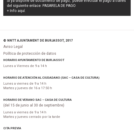
Si ya dispone de documento de pago, puede efectuar el pago a través
del siguiente enlace:
PASARELA DE PAGO
+ Info
aquí
.
© NNTT AJUNTAMENT DE BURJASSOT, 2017
Aviso Legal
Política de protección de datos
HORARIO AYUNTAMIENTO DE BURJASSOT
Lunes a Viernes de 9 a 14 h
HORARIO DE ATENCIÓN AL CIUDADANO (SAC – CASA DE CULTURA)
Lunes a viernes de 9 a 14 h
Martes y jueves de 16 a 17:50 h
HORARIO DE VERANO SAC – CASA DE CULTURA
(del 15 de junio al 30 de septiembre)
Lunes a viernes de 9 a 14 h
Martes y jueves cerrado por la tarde
CITA PREVIA