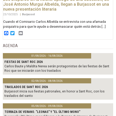
José Antonio Murgui Albelda, llegan a Burjassot en una
nueva presentación literaria
23/10/2025
|
Burjassot
Cuando el Comisario Carlos Albelda se entrevista con una afamada
psiquiatra para que le ayude a desenmascarar quién está detrás […]
Facebook
Twitter
Email
AGENDA
01/08/2026 - 16/08/2026
FIESTAS DE SANT ROC 2026
Carlos Baute y Maldita Nerea serán protagonistas de las fiestas de Sant
Roc que se iniciarán con los traslados
02/08/2026 - 08/08/2026
TRASLADOS DE SANT ROC 2026
Burjassot inicia sus fiestas patronales, en honor a Sant Roc, con los
traslados del santo
05/08/2026 - 09/08/2026
TERRAZA DE VERANO. "LEONAS" Y "EL ÚLTIMO MONO"