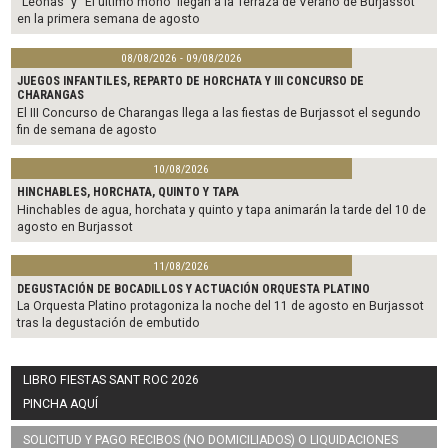
“Leonas” y “El último mono” llegan a la Terraza de Verano de Burjassot
en la primera semana de agosto
08/08/2026 - 09/08/2026
JUEGOS INFANTILES, REPARTO DE HORCHATA Y III CONCURSO DE
CHARANGAS
El III Concurso de Charangas llega a las fiestas de Burjassot el segundo
fin de semana de agosto
10/08/2026
HINCHABLES, HORCHATA, QUINTO Y TAPA
Hinchables de agua, horchata y quinto y tapa animarán la tarde del 10 de
agosto en Burjassot
11/08/2026
DEGUSTACIÓN DE BOCADILLOS Y ACTUACIÓN ORQUESTA PLATINO
La Orquesta Platino protagoniza la noche del 11 de agosto en Burjassot
tras la degustación de embutido
LIBRO FIESTAS SANT ROC 2026
PINCHA AQUÍ
SOLICITUD Y PAGO RECIBOS (NO DOMICILIADOS) O LIQUIDACIONES