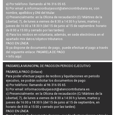
a) Por teléfono: llamando al 96 316 05 65.
b) Por email: a
informacionburjassot@atenciontributaria.es
, con
nombre, apellidos y DNI del titular.
c) Presencialmente: en la Oficina de recaudación (C/ Mártires de la
Libertad, 7), de lunes a viernes de 8:30 a 14:30 h y lunes, martes y
jueves de 16:00 a 18:30 h (del 15 de junio al 15 de septiembre: horario
de 8:00 a 15:00 y cerrado por las tardes).
d) Para los recibos en voluntaria, además, en sede electrónica en el
apartado mis datos/objetos tributarios.
PAGO EN LÍNEA:
Si ya dispone de documento de pago, puede efectuar el pago a través
del siguiente enlace:
PASARELA DE PAGO
+ Info
aquí
.
PASSARELA MUNICIPAL DE PAGOS EN PERIODO EJECUTIVO
PASARELA PAGO (Enlace)
Para poder efectuar pagos de
recibos y liquidaciones en periodo
ejecutivo
, se podrán
solicitar los documentos de pago
:
a) Por teléfono: llamando al 96 316 05 65.
b) Por email:
informacionburjassot@atenciontributaria.es
.
c) Presencialmente: en la Oficina de recaudación (C/ Mártires de la
Libertad, 7), de lunes a viernes de 8:30 a 14:30 h y lunes, martes y
jueves de 16:00 a 18:30 h (del 15 de junio al 15 de septiembre, en
horario de 8:00 a 15:00 y cerrado por las tardes).
PAGO EN LÍNEA: