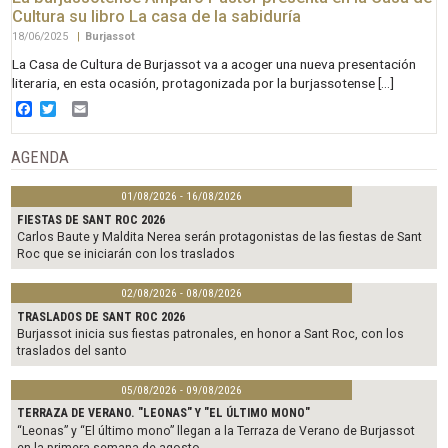
Cultura su libro La casa de la sabiduría
18/06/2025
|
Burjassot
La Casa de Cultura de Burjassot va a acoger una nueva presentación
literaria, en esta ocasión, protagonizada por la burjassotense […]
Facebook
Twitter
Email
AGENDA
01/08/2026 - 16/08/2026
FIESTAS DE SANT ROC 2026
Carlos Baute y Maldita Nerea serán protagonistas de las fiestas de Sant
Roc que se iniciarán con los traslados
02/08/2026 - 08/08/2026
TRASLADOS DE SANT ROC 2026
Burjassot inicia sus fiestas patronales, en honor a Sant Roc, con los
traslados del santo
05/08/2026 - 09/08/2026
TERRAZA DE VERANO. "LEONAS" Y "EL ÚLTIMO MONO"
“Leonas” y “El último mono” llegan a la Terraza de Verano de Burjassot
en la primera semana de agosto