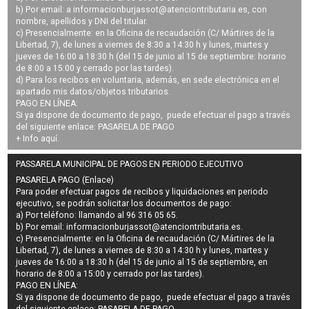
b) Por email: a
informacionburjassot@atenciontributaria.es
, con
nombre, apellidos y DNI del titular.
c) Presencialmente: en la Oficina de recaudación (C/ Mártires de la
Libertad, 7), de lunes a viernes de 8:30 a 14:30 h y lunes, martes y
jueves de 16:00 a 18:30 h (del 15 de junio al 15 de septiembre: horario
de 8:00 a 15:00 y cerrado por las tardes).
d) Para los recibos en voluntaria, además, en sede electrónica en el
apartado mis datos/objetos tributarios.
PAGO EN LÍNEA:
Si ya dispone de documento de pago, puede efectuar el pago a través
del siguiente enlace:
PASARELA DE PAGO
+ Info
aquí
.
PASSARELA MUNICIPAL DE PAGOS EN PERIODO EJECUTIVO
PASARELA PAGO (Enlace)
Para poder efectuar pagos de
recibos y liquidaciones en periodo
ejecutivo
, se podrán
solicitar los documentos de pago
:
a) Por teléfono: llamando al 96 316 05 65.
b) Por email:
informacionburjassot@atenciontributaria.es
.
c) Presencialmente: en la Oficina de recaudación (C/ Mártires de la
Libertad, 7), de lunes a viernes de 8:30 a 14:30 h y lunes, martes y
jueves de 16:00 a 18:30 h (del 15 de junio al 15 de septiembre, en
horario de 8:00 a 15:00 y cerrado por las tardes).
PAGO EN LÍNEA:
Si ya dispone de documento de pago, puede efectuar el pago a través