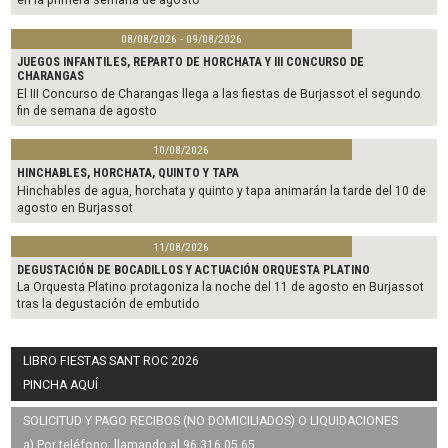
08/08/2026 - 09/08/2026
JUEGOS INFANTILES, REPARTO DE HORCHATA Y III CONCURSO DE
CHARANGAS
El III Concurso de Charangas llega a las fiestas de Burjassot el segundo
fin de semana de agosto
10/08/2026
HINCHABLES, HORCHATA, QUINTO Y TAPA
Hinchables de agua, horchata y quinto y tapa animarán la tarde del 10 de
agosto en Burjassot
11/08/2026
DEGUSTACIÓN DE BOCADILLOS Y ACTUACIÓN ORQUESTA PLATINO
La Orquesta Platino protagoniza la noche del 11 de agosto en Burjassot
tras la degustación de embutido
LIBRO FIESTAS SANT ROC 2026
PINCHA AQUÍ
SOLICITUD Y PAGO RECIBOS (NO DOMICILIADOS) O LIQUIDACIONES
a) Por teléfono: llamando al 96 316 05 65.