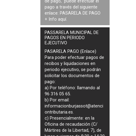
de pago, puede efectuar el
pago a través del siguiente
enlace:
PASARELA DE PAGO
+ Info
aquí
.
PASSARELA MUNICIPAL DE
PAGOS EN PERIODO
EJECUTIVO
PASARELA PAGO (Enlace)
Para poder efectuar pagos de
recibos y liquidaciones en
periodo ejecutivo
, se podrán
solicitar los documentos de
pago
:
a) Por teléfono: llamando al
96 316 05 65.
b) Por email:
informacionburjassot@atenci
ontributaria.es
.
c) Presencialmente: en la
Oficina de recaudación (C/
Mártires de la Libertad, 7), de