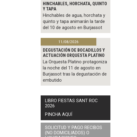
HINCHABLES, HORCHATA, QUINTO
Y TAPA
Hinchables de agua, horchata y
quinto y tapa animarán la tarde
del 10 de agosto en Burjassot
11/08/2026
DEGUSTACIÓN DE BOCADILLOS Y
ACTUACIÓN ORQUESTA PLATINO
La Orquesta Platino protagoniza
la noche del 11 de agosto en
Burjassot tras la degustación de
embutido
LIBRO FIESTAS SANT ROC
2026
PINCHA AQUÍ
SOLICITUD Y PAGO RECIBOS
(NO DOMICILIADOS) O