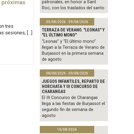
’, próximas
patronales, en honor a Sant
Roc, con los traslados del santo
05/08/2026 - 09/08/2026
on tres
TERRAZA DE VERANO. "LEONAS" Y
as sesiones, […]
"EL ÚLTIMO MONO"
“Leonas” y “El último mono”
llegan a la Terraza de Verano de
Burjassot en la primera semana
de agosto
08/08/2026 - 09/08/2026
JUEGOS INFANTILES, REPARTO DE
HORCHATA Y III CONCURSO DE
CHARANGAS
El III Concurso de Charangas
llega a las fiestas de Burjassot el
segundo fin de semana de
agosto
10/08/2026