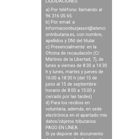
LIQUIDACIONES
a) Por teléfono: llamando al
96 316 05 65.
b) Por email: a
informacionburjassot@atenci
ontributaria.es
, con nombre,
apellidos y DNI del titular.
c) Presencialmente: en la
Oficina de recaudación (C/
Mártires de la Libertad, 7), de
lunes a viernes de 8:30 a 14:30
h y lunes, martes y jueves de
16:00 a 18:30 h (del 15 de
junio al 15 de septiembre:
horario de 8:00 a 15:00 y
cerrado por las tardes).
d) Para los recibos en
voluntaria, además, en sede
electrónica en el apartado mis
datos/objetos tributarios.
PAGO EN LÍNEA:
Si ya dispone de documento