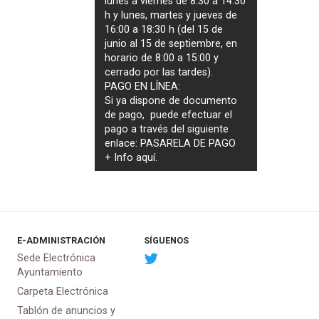
lunes a viernes de 8:30 a 14:30
h y lunes, martes y jueves de
16:00 a 18:30 h (del 15 de
junio al 15 de septiembre, en
horario de 8:00 a 15:00 y
cerrado por las tardes).
PAGO EN LÍNEA:
Si ya dispone de documento
de pago, puede efectuar el
pago a través del siguiente
enlace:
PASARELA DE PAGO
+ Info
aquí
.
E-ADMINISTRACIÓN
SÍGUENOS
Sede Electrónica
Ayuntamiento
Carpeta Electrónica
Tablón de anuncios y