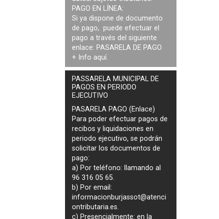
PAGO EN LÍNEA:
Si ya dispone de documento
de pago, puede efectuar el
pago a través del siguiente
enlace:
PASARELA DE PAGO
+ Info
aquí
.
PASSARELA MUNICIPAL DE
PAGOS EN PERIODO
EJECUTIVO
PASARELA PAGO (Enlace)
Para poder efectuar pagos de
recibos y liquidaciones en
periodo ejecutivo
, se podrán
solicitar los documentos de
pago
:
a) Por teléfono: llamando al
96 316 05 65.
b) Por email:
informacionburjassot@atenci
ontributaria.es
.
c) Presencialmente: en la