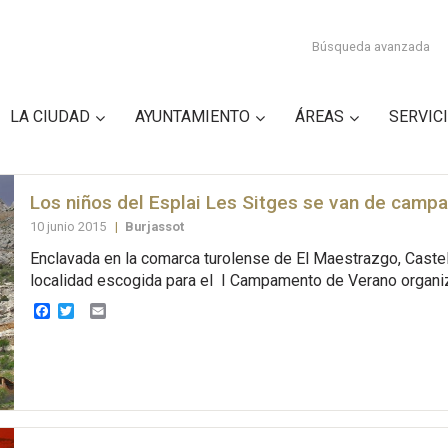
Búsqueda avanzada
LA CIUDAD
AYUNTAMIENTO
ÁREAS
SERVIC
Los niños del Esplai Les Sitges se van de cam
10 junio 2015
|
Burjassot
Enclavada en la comarca turolense de El Maestrazgo, Castel
localidad escogida para el I Campamento de Verano organi
Facebook
Twitter
Email