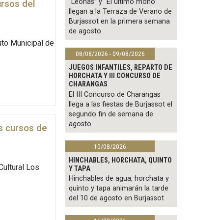
“Leonas” y “El último mono”
rsos del
llegan a la Terraza de Verano de
Burjassot en la primera semana
de agosto
uto Municipal de
08/08/2026 - 09/08/2026
JUEGOS INFANTILES, REPARTO DE
HORCHATA Y III CONCURSO DE
CHARANGAS
El III Concurso de Charangas
llega a las fiestas de Burjassot el
segundo fin de semana de
agosto
os cursos de
10/08/2026
HINCHABLES, HORCHATA, QUINTO
Cultural Los
Y TAPA
Hinchables de agua, horchata y
quinto y tapa animarán la tarde
del 10 de agosto en Burjassot