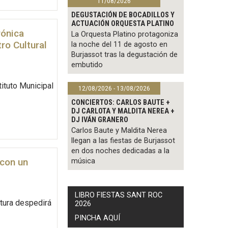
11/08/2026
DEGUSTACIÓN DE BOCADILLOS Y
ACTUACIÓN ORQUESTA PLATINO
rónica
La Orquesta Platino protagoniza
ro Cultural
la noche del 11 de agosto en
Burjassot tras la degustación de
embutido
tituto Municipal
12/08/2026 - 13/08/2026
CONCIERTOS: CARLOS BAUTE +
DJ CARLOTA Y MALDITA NEREA +
DJ IVÁN GRANERO
Carlos Baute y Maldita Nerea
llegan a las fiestas de Burjassot
en dos noches dedicadas a la
 con un
música
LIBRO FIESTAS SANT ROC
tura despedirá
2026
PINCHA AQUÍ