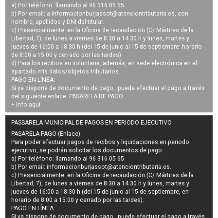
a) Por teléfono: llamando al 96 316 05 65.
b) Por email: a
informacionburjassot@atenciontributaria.es
, con
nombre, apellidos y DNI del titular.
c) Presencialmente: en la Oficina de recaudación (C/ Mártires de la
Libertad, 7), de lunes a viernes de 8:30 a 14:30 h y lunes, martes y
jueves de 16:00 a 18:30 h (del 15 de junio al 15 de septiembre: horario
de 8:00 a 15:00 y cerrado por las tardes).
d) Para los recibos en voluntaria, además, en sede electrónica en el
apartado mis datos/objetos tributarios.
PAGO EN LÍNEA:
Si ya dispone de documento de pago, puede efectuar el pago a través
del siguiente enlace:
PASARELA DE PAGO
+ Info
aquí
.
PASSARELA MUNICIPAL DE PAGOS EN PERIODO EJECUTIVO
PASARELA PAGO (Enlace)
Para poder efectuar pagos de
recibos y liquidaciones en periodo
ejecutivo
, se podrán
solicitar los documentos de pago
:
a) Por teléfono: llamando al 96 316 05 65.
b) Por email:
informacionburjassot@atenciontributaria.es
.
c) Presencialmente: en la Oficina de recaudación (C/ Mártires de la
Libertad, 7), de lunes a viernes de 8:30 a 14:30 h y lunes, martes y
jueves de 16:00 a 18:30 h (del 15 de junio al 15 de septiembre, en
horario de 8:00 a 15:00 y cerrado por las tardes).
PAGO EN LÍNEA:
Si ya dispone de documento de pago, puede efectuar el pago a través