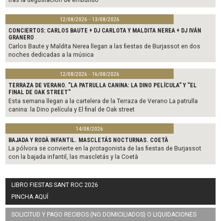
12/08/2026 - 13/08/2026
CONCIERTOS: CARLOS BAUTE + DJ CARLOTA Y MALDITA NEREA + DJ IVÁN
GRANERO
Carlos Baute y Maldita Nerea llegan a las fiestas de Burjassot en dos
noches dedicadas a la música
12/08/2026 - 16/08/2026
TERRAZA DE VERANO. "LA PATRULLA CANINA: LA DINO PELÍCULA" Y "EL
FINAL DE OAK STREET"
Esta semana llegan a la cartelera de la Terraza de Verano La patrulla
canina: la Dino película y El final de Oak street
14/08/2026
BAJADA Y RODÀ INFANTIL. MASCLETÁS NOCTURNAS. COETÀ
La pólvora se convierte en la protagonista de las fiestas de Burjassot
con la bajada infantil, las mascletás y la Coetà
LIBRO FIESTAS SANT ROC 2026
PINCHA AQUÍ
SOLICITUD Y PAGO RECIBOS (NO DOMICILIADOS) O LIQUIDACIONES