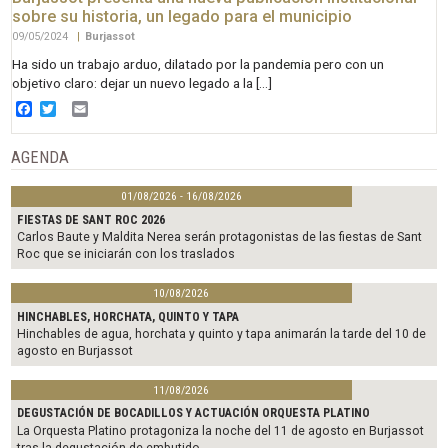
sobre su historia, un legado para el municipio
09/05/2024
|
Burjassot
Ha sido un trabajo arduo, dilatado por la pandemia pero con un
objetivo claro: dejar un nuevo legado a la […]
Facebook
Twitter
Email
AGENDA
01/08/2026 - 16/08/2026
FIESTAS DE SANT ROC 2026
Carlos Baute y Maldita Nerea serán protagonistas de las fiestas de Sant
Roc que se iniciarán con los traslados
10/08/2026
HINCHABLES, HORCHATA, QUINTO Y TAPA
Hinchables de agua, horchata y quinto y tapa animarán la tarde del 10 de
agosto en Burjassot
11/08/2026
DEGUSTACIÓN DE BOCADILLOS Y ACTUACIÓN ORQUESTA PLATINO
La Orquesta Platino protagoniza la noche del 11 de agosto en Burjassot
tras la degustación de embutido