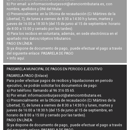
b) Por email: a
informacionburjassot@atenciontributaria.es
, con
nombre, apellidos y DNI del titular.
c) Presencialmente: en la Oficina de recaudación (C/ Mártires de la
Libertad, 7), de lunes a viernes de 8:30 a 14:30 h y lunes, martes y
jueves de 16:00 a 18:30 h (del 15 de junio al 15 de septiembre: horario
de 8:00 a 15:00 y cerrado por las tardes).
d) Para los recibos en voluntaria, además, en sede electrónica en el
apartado mis datos/objetos tributarios.
PAGO EN LÍNEA:
Si ya dispone de documento de pago, puede efectuar el pago a través
del siguiente enlace:
PASARELA DE PAGO
+ Info
aquí
.
PASSARELA MUNICIPAL DE PAGOS EN PERIODO EJECUTIVO
PASARELA PAGO (Enlace)
Para poder efectuar pagos de
recibos y liquidaciones en periodo
ejecutivo
, se podrán
solicitar los documentos de pago
:
a) Por teléfono: llamando al 96 316 05 65.
b) Por email:
informacionburjassot@atenciontributaria.es
.
c) Presencialmente: en la Oficina de recaudación (C/ Mártires de la
Libertad, 7), de lunes a viernes de 8:30 a 14:30 h y lunes, martes y
jueves de 16:00 a 18:30 h (del 15 de junio al 15 de septiembre, en
horario de 8:00 a 15:00 y cerrado por las tardes).
PAGO EN LÍNEA:
Si ya dispone de documento de pago, puede efectuar el pago a través