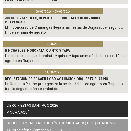
08/08/2026 - 09/08/2026
JUEGOS INFANTILES, REPARTO DE HORCHATA Y III CONCURSO DE
CHARANGAS
El III Concurso de Charangas llega a las fiestas de Burjassot el segundo
fin de semana de agosto
10/08/2026
HINCHABLES, HORCHATA, QUINTO Y TAPA
Hinchables de agua, horchata y quinto y tapa animarán la tarde del 10 de
agosto en Burjassot
11/08/2026
DEGUSTACIÓN DE BOCADILLOS Y ACTUACIÓN ORQUESTA PLATINO
La Orquesta Platino protagoniza la noche del 11 de agosto en Burjassot
tras la degustación de embutido
LIBRO FIESTAS SANT ROC 2026
PINCHA AQUÍ
SOLICITUD Y PAGO RECIBOS (NO DOMICILIADOS) O LIQUIDACIONES
a) Por teléfono: llamando al 96 316 05 65.