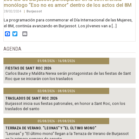
monólogo “Eso no es amor” dentro de los actos del 8M
28/02/2024
|
Burjassot
La programación para conmemorar el Día Internacional de las Mujeres,
el 8M, continúa avanzando en Burjassot. Los jóvenes van a […]
Facebook
Twitter
Email
AGENDA
01/08/2026 - 16/08/2026
FIESTAS DE SANT ROC 2026
Carlos Baute y Maldita Nerea serán protagonistas de las fiestas de Sant
Roc que se iniciarán con los traslados
02/08/2026 - 08/08/2026
TRASLADOS DE SANT ROC 2026
Burjassot inicia sus fiestas patronales, en honor a Sant Roc, con los
traslados del santo
05/08/2026 - 09/08/2026
TERRAZA DE VERANO. "LEONAS" Y "EL ÚLTIMO MONO"
“Leonas” y “El último mono” llegan a la Terraza de Verano de Burjassot
en la primera semana de agosto