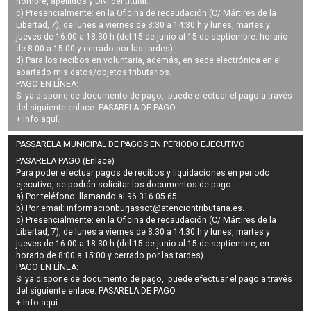
nombre, apellidos y DNI del titular.
c) Presencialmente: en la Oficina de recaudación (C/ Mártires de la
Libertad, 7), de lunes a viernes de 8:30 a 14:30 h y lunes, martes y
jueves de 16:00 a 18:30 h (del 15 de junio al 15 de septiembre: horario
de 8:00 a 15:00 y cerrado por las tardes).
d) Para los recibos en voluntaria, además, en sede electrónica en el
apartado mis datos/objetos tributarios.
PAGO EN LÍNEA:
Si ya dispone de documento de pago, puede efectuar el pago a través
del siguiente enlace:
PASARELA DE PAGO
+ Info
aquí
.
PASSARELA MUNICIPAL DE PAGOS EN PERIODO EJECUTIVO
PASARELA PAGO (Enlace)
Para poder efectuar pagos de
recibos y liquidaciones en periodo
ejecutivo
, se podrán
solicitar los documentos de pago
:
a) Por teléfono: llamando al 96 316 05 65.
b) Por email:
informacionburjassot@atenciontributaria.es
.
c) Presencialmente: en la Oficina de recaudación (C/ Mártires de la
Libertad, 7), de lunes a viernes de 8:30 a 14:30 h y lunes, martes y
jueves de 16:00 a 18:30 h (del 15 de junio al 15 de septiembre, en
horario de 8:00 a 15:00 y cerrado por las tardes).
PAGO EN LÍNEA:
Si ya dispone de documento de pago, puede efectuar el pago a través
del siguiente enlace:
PASARELA DE PAGO
+ Info
aquí
.