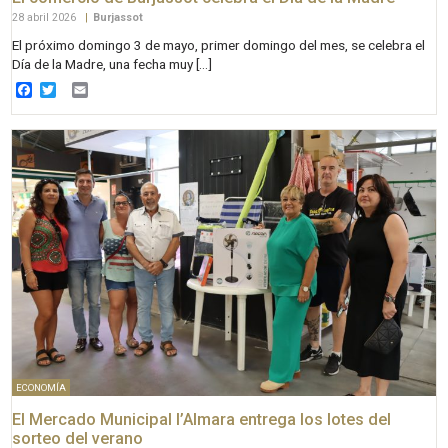
28 abril 2026
|
Burjassot
El próximo domingo 3 de mayo, primer domingo del mes, se celebra el
Día de la Madre, una fecha muy […]
Facebook
Twitter
Email
ECONOMÍA
El Mercado Municipal l’Almara entrega los lotes del
sorteo del verano