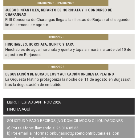
08/08/2026 - 09/08/2026
JUEGOS INFANTILES, REPARTO DE HORCHATA Y III CONCURSO DE
CHARANGAS
El III Concurso de Charangas llega a las fiestas de Burjassot el segundo
fin de semana de agosto
10/08/2026
HINCHABLES, HORCHATA, QUINTO Y TAPA
Hinchables de agua, horchata y quinto y tapa animarán la tarde del 10 de
agosto en Burjassot
11/08/2026
DEGUSTACIÓN DE BOCADILLOS Y ACTUACIÓN ORQUESTA PLATINO
La Orquesta Platino protagoniza la noche del 11 de agosto en Burjassot
tras la degustación de embutido
LIBRO FIESTAS SANT ROC 2026
PINCHA AQUÍ
SOLICITUD Y PAGO RECIBOS (NO DOMICILIADOS) O LIQUIDACIONES
a) Por teléfono: llamando al 96 316 05 65.
b) Por email: a
informacionburjassot@atenciontributaria.es
, con