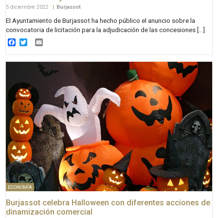
5 diciembre 2022
|
Burjassot
El Ayuntamiento de Burjassot ha hecho público el anuncio sobre la
convocatoria de licitación para la adjudicación de las concesiones […]
Facebook
Twitter
Email
ECONOMÍA
Burjassot celebra Halloween con diferentes acciones de
dinamización comercial